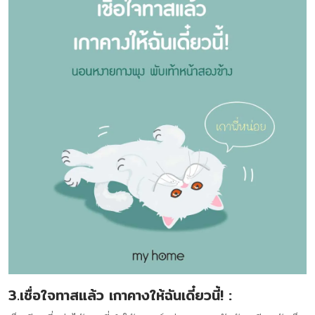
3.เชื่อใจทาสแล้ว เกาคางให้ฉันเดี๋ยวนี้!
: