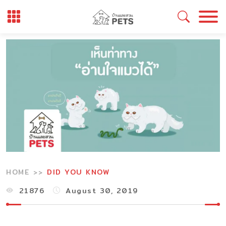
Skip
to
content
HOME
DID YOU KNOW
21876
August 30, 2019