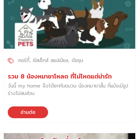
คอร์กี้
ซัสเซ็กส์ สแปเนียล
ดัชชุน
รวม 8 น้องหมาขาโหลด ที่ไม่โหดแต่น่ารัก
วันนี้ my home จึงได้ยกทับขบวน น้องหมาขาสั้น ที่แม้จะมีรูป
ร่างไม่สมส่วน
อ่านต่อ