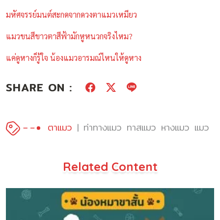
มหัศจรรย์มนต์สะกดจากดวงตาแมวเหมียว
แมวขนสีขาวตาสีฟ้ามักหูหนวกจริงไหม?
แค่ดูหางก็รู้ใจ น้องแมวอารมณ์ไหนให้ดูหาง
SHARE ON :
ตาแมว
ท่าทางแมว
ทาสแมว
หางแมว
แมว
Related Content