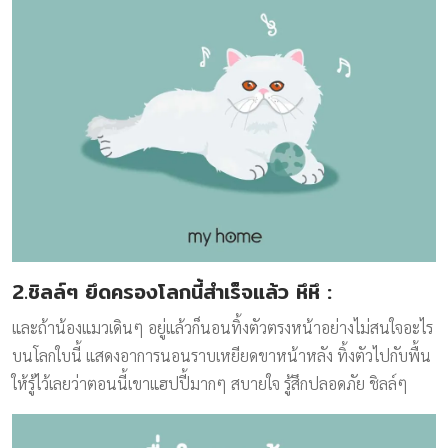
2.ชิลล์ๆ ยึดครองโลกนี้สำเร็จแล้ว หึหึ
:
และถ้าน้องแมวเดินๆ อยู่แล้วก็นอนทิ้งตัวตรงหน้าอย่างไม่สนใจอะไร
บนโลกใบนี้ แสดงอาการนอนราบเหยียดขาหน้าหลัง ทิ้งตัวไปกับพื้น
ให้รู้ไว้เลยว่าตอนนี้เขาแฮปปี้มากๆ สบายใจ รู้สึกปลอดภัย ชิลล์ๆ