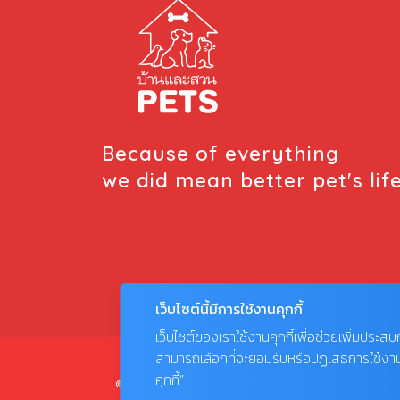
ภาวะแมวมองแดง เช่น เปอร์เซีย หิมาลายัน และ
แรกดอลล์ เป็นต้น เนื่องจากเป็นภาวะที่เป็นความ
ผิดปกติทางพันธุกรรม ความผิดนี้ถึงถ่ายทอดต่อ
ยังไปยังรุ่นลูกได้ และยังพบว่า การเกิดภาวะ
อัณฑะทองแดง ยังเกิดจากความผิดปกติของ
ฮอร์โมน และความผิดปกติในกระบวนการพัมนา
ระบบสืบพันธุ์ของแมวตัวผู้ช่วงหลังคลอด การ
Because of everything
สังเกตว่าแมวตัวไหนเป็น แมวทองแดง ในแมวที่
we did mean better pet's lif
สมบูรณ์ปกติ ลูกอัณฑะจะเคลื่อนตัวลงมาใน
ตำแหน่งถุงอัณฑะเมื่ออายุได้ประมาณ 2 – 6
เดือน แต่ถ้สอายุหลัง 1 ปี ยังไม่พบว่า อัณฑธ
เคลื่อนตัวลงมา แสดงว่า แมวตัวนั้นมีภาวะอัณฑะ
ทองแดง ซึ่งแมวที่มีภาวะความผิดปกตินี้จะมีอัตรา
ความสำเร็จในการผสมพันธุ์ค่อนข้างต่ำ การตรวจ
เว็บไซต์นี้มีการใช้งานคุกกี้
วินิจฉัยโดยสัตวแพทย์ […]
เว็บไซต์ของเราใช้งานคุกกี้เพื่อช่วยเพิ่มประส
สามารถเลือกที่จะยอมรับหรือปฏิเสธการใช้งานคุก
คุกกี้”
© COPYRIGHT 2026 AME IMAGINATIVE COMPAN