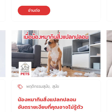
เพราะมันไม่ได้เริ่มด้วยอาการใหญ่โต แต่เริ่มจาก
สิ่งเล็ก ๆ อย่างการอาเจียน เบื่ออาหาร หรือซึม
อ่านต่อ
ลงนิดหน่อย จนหลายคนคิดว่า “คงแค่ท้องเสีย
เดี๋ยวก็คงหาย” แต่ความจริงคือ… โรคนี้สามารถ
พรากชีวิตสุนัขเราไปได้ในเวลาไม่กี่วัน และสิ่งที่
ทำให้มันน่ากลัวที่สุดคือ มันไม่เคยเตือนล่วงหน้า
เลยสักครั้ง โรคนี้สอนเราว่า หน้าที่ของหมอคือ
การรักษาให้เขารอด… แต่หน้าที่ของเราคือการ
ทำให้เขาไม่ต้องเจ็บปวดซ้ำอีกตลอดชีวิต
ทำไม
โรคตับอ่อนอักเสบในสุนัข ถึงอันตรายกว่าที่คิด?
ปัจจัยเสี่ยงที่เจ้าของควรรู้
การรักษา โรค
ตับอ่อนอักเสบในสุนัข = หมอเท่านั้น ไม่มีพื้นที่ให้
ลองผิดลองถูก โรคนี้ไม่ใช่โรคที่รักษาเองได้ และ
ไม่ใช่โรคที่ควรเสิร์ชหาวิธีในอินเทอร์เน็ตแล้วลอง
ทำตามเอง เพราะทุกการช้าคือการเสี่ยงชีวิตสุนัข
พฤติกรรมสุนัข
สุนัข
เรา
ประสบการณ์จริงจากผู้เขียน — นัองชบา
ล่า สุนัขสายพันธุ์มินิบูลเทอร์เรีย กับการต่อสู้ โรค
น้องหมากินสิ่งแปลกปลอม
ตับอ่อนอักเสบในสุนัข ที่เราจำไม่ลืม ปลายปีที่แล้ว
อันตรายเงียบที่คุณอาจไม่รู้ตัว
“ชบาล่า” มินิบูลเทอร์เรีย คุณยายตัวเล็กของบ้าน