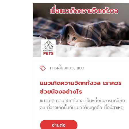
ต้นตอมาจากสาเหตุสำคัญเหล่านี้ 1. การติดเชื้อใน
ช่องหู (Ear Infection) เกิดขึ้นได้เนื่องจากเชื้อ
จุลินทรีย์ก่อโรคเพิ่มจำนวนมากขึ้นผิดปกติ เช่น
แบคทีเรียชนิด Staphylococcus หรือในกรณีที่
รุนแรงอาจพบเชื้อ Pseudomonas ซึ่งทำให้เกิด
หนองและกลิ่นเหม็น นอกจากนี้ยังมีเชื้อยีสต์กลุ่ม
Malassezia ที่เป็นตัวการสำคัญทำให้สุนัขคันหู
อย่างรุนแรง 2. ไรในหู (Ear Mites) ไร เป็น
ปรสิตขนาดเล็ก ชนิดที่พบได้บ่อยชื่อ
Otodectes cynotis ซึ่งมีพฤติกรรมกินขี้หู
การเลี้ยงแมว
แมว
และน้ำมันบนผิวหนังเป็นอาหาร ก่อให้เกิดการ
ระคายเคืองในช่องหูอย่างมาก มักพบในลูกสุนัข
แมวเกิดความวิตกกังวล เราควร
หรือสัตว์ที่เลี้ยงรวมกันจำนวนมาก ลักษณะเด่น
ช่วยน้องอย่างไร
คือ พบขี้หูสีน้ำตาลเข้ม หรือดำที่มีลักษณะแห้ง
แมวเกิดความวิตกกังวล เป็นหนึ่งในอารมณ์เชิง
คล้ายกากกาแฟ และติดต่อจากสัตว์ด้วยกันได้
ลบ ที่อาจเกิดขึ้นกับแมวได้ในทุกตัว ซึ่งมีสาเหตุ
ง่ายมากผ่านการสัมผัส 3. ภาวะภูมิแพ้
จากหลายปัจจัย เพราะแมวเป็นสัตว์เลี้ยงที่ไวต่อ
(Allergies) ไม่ว่าจะเป็นการแพ้ส่วนผสมบางชนิด
การเปลี่ยนแปลงของแวดล้อมรอบตัว แมวเป็น
ในอาหาร หรือการแพ้สิ่งแวดล้อม (Atopy) เช่น
อ่านต่อ
สัตว์ที่มีบุคลิกเฉพาะตัว ซึ่งบุคลิกและนิสัยของแมว
เกสรดอกไม้ ไรฝุ่น และเชื้อรา ล้วนส่งผลให้