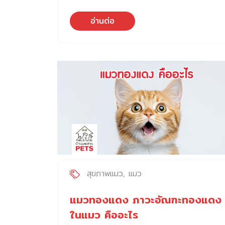
สุขภาพพื้นฐานที่สำคัญ ไม่ว่าจะเป็นในแมวที่
หน้ากับสิ่งเราโดยตรง เนื่องจาก ถ้าแมวอาศัยอยู่
สุขภาพดีหรือแมวที่มีปัญหามีอาการป่วยต่าง ๆ
ในธรรมชาติ ความบาดเจ็บเพียงเล็กน้อยจากการ
อ่านต่อ
การตรวจปัสสาวะแมว ช่วยให้สัตวแพทย์ประเมิน
ต่อสู้ อาจส่งผลต่อการหาอาหารหรือที่พักพิง
สุขภาพในระบบต่าง ๆ ของร่างกายได้ เช่น การ
ทำให้อัตราการรอดชีวิตดลดลง แมวเกิดความ
ทำงานของไต ระบบทางเดินปัสสาวะ และระบบเม
วิตกกังวล เมื่อไร เหตุการร์ก่อนจะนำไปสู่ความวิ
ตาบอลิซึมได้อย่างละเอียดมากขึ้น รวมถึงระบบ
ตกังวล มักเกิดขึ้นเมื่อแมวกำลัง “ประเมินแล้วว่า
เลือดด้วย วันนี้มาดูกันว่า ความสำคัญของการ
อาจมีความอันตรายเกิดขึ้นกับตัวเอง” โดยเฉพาะ
ตรวจปัสสาวะในแมวสามารถช่วยประเมิณเรื่อง
เมื่ออยู่ในสถานการณ์ หรือสภาพแวดล้อมที่ไม่คุ้น
สุขภาพ ได้อย่างไรบ้าง 1. การตรวจปัสสาวะแมว
เคย หากแมวรับรู้ว่า สถานการณ์หรือสิ่งเร้านั้น
เพื่อประเมิณความผิดปกติของระบบทางเดิน
เป็นอันตราย […]
ปัสสาวะ โรคระบบทางเดินปัสสาวะเป็นโรคที่พบได้
บ่อยในแมว ทั้งสาเหตุจากการติดเชื้อแบคทีเรียใน
ปัสสาวะ การมีนิ่วในทางเดินปัสสาวะ การพบ
ตะกอน หรือกระเพาะปัสสาวะอักเสบแบบไม่ทราบ
สาเหตุ ดังนั้น การตรวจปัสสาวะจะเป็นส่วนสำคัญ
สุขภาพแมว
แมว
ในการวินิจฉัยตรวจแยกแยะเพื่อหาสาเหตุ การ
ตรวจเพาะเชื้อแบคทีเรียจากน้ำปัสสาวะ เพื่อตรวจ
แมวทองแดง ภาวะอัณฑะทองแดง
ว่า มีการติดเชื้อที่เป็นสาเหตุหรือไม่ การตรวจดู
ในแมว คืออะไร
ลักษณะทางกายภาพและการวิเคราะห์ทางเคมี