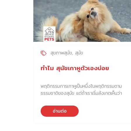
สุขภาพสุนัข
สุนัข
ทำไม สุนัขเกาหูตัวเองบ่อย
พฤติกรรมการเกาหูเป็นหนึ่งในพฤติกรรมตาม
ธรรมชาติของสุนัข แต่ถ้าเราเริ่มสังเกตเห็นว่า
สุนัขเกาหูไม่หยุด และรุนแรงมากขึ้นจนผิดปกติ
หรือมีพฤติกรรมสะบัดหัวร่วมด้วย นั่นอาจเป็น
อ่านต่อ
สัญญาณเตือนของปัญหาสุขภาพที่ต้องเร่งแก้ไข
4 สาเหตุหลักที่ทำให้ สุนัขเกาหูไม่หยุด ถ้าสุนัขที่
เรารักมีพฤติกรรมเกาหูอย่างต่อเนื่อง อาจมี