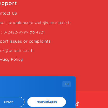
upport
สมอง การอักเสบของสมอง การได้รับบาดเจ็บ
หรือมีการติดเชื้อ เป็นต้น 2. Nephrogenic
ntact US
Diabetes Insipidus (NDI) เกิดจากความผิด
ปกติที่ไตไม่ตอบสนองต่อฮอร์โมน ADH […]
ail :
baanlaesuanweb@amarin.co.th
ต่อ
l : 0-2422-9999
4221
port issues or complaints
cx@amarin.co.th
ivacy Policy
TH
ยกเลิก
ยอมรับทั้งหมด