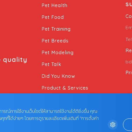
s
ละเอียด 1. อาเจียนซ้ำ — อาเจียนหลังอาหารไม่
Pet Health
นาน หรืออาเจียนแม้ไม่ได้กินอะไร 2. เบื่ออาหาร
Co
Pet Food
หรือไม่กินเลย — เกิดจากการอุดตันหรือปวดใน
ช่องท้อง 3. ซึม ไม่เล่น […]
Em
Pet Training
Te
Pet Breeds
Re
Pet Modeling
e quality
bd
Pet Talk
Pr
Did You Know
Product & Services
บการณ์การใช้งานเว็บไซต์ให้สามารถใช้งานได้ดียิ่งขึ้น คุณ
กี้ได้ง่ายๆ โดยการดูรายละเอียดเพิ่มเติมที่ “การตั้งค่า
Y LIMITED.