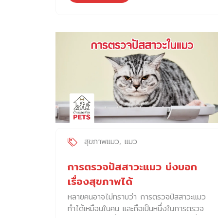
แต่ละตัวเกิดขึ้นได้ทั้งลักษณะทางพันธุกรรม และ
ผิวหนังบริเวณใบหูเกิดการอักเสบ เมื่อมีอาการแพ้
ประสบการณ์ชีวิตตั้งแต่วัยเด็ก สิ่งเหล่านี้หล่อ
[…]
หลอมให้แมวบางตัวมีความกล้าเผชิญกับสิ่งต่าง
ๆ โดยไม่กลัว ปรับตัวกับคนหรือสิ่งแวดล้อมได้
ไว เป็นมิตรกับคนและสัตว์อื่น ๆ หรือแมวบางตัว
อาจไวต่อสิ่งกระตุ้น มีความกลัว กังวล หรือ
ก้าวร้าว แมวส่วนใหญ่ เมื่อเติบโตมาในบ้านที่มี
ปฏิสัมพันธ์ที่ดี และมีการเลี้ยงดูเหมาะสม แมวจะ
เรียนรู้ที่จะรับมือ และปรับตัวกับสถานการณ์ต่าง
ๆ ได้ดี ในทางกลับกัน ลูกแมวที่ไม่ได้เรียนรู้การ
ปฏิสัมพันธ์กับคน สัตว์อื่นๆ สัมผัสสิ่งต่าง ๆ รอบ
ตัวตั้งแต่เล็ก อาจแสดงพฤติกรรมเชิงลบได้ง่าย
สุขภาพแมว
แมว
มีความเครียด และวิตกกังวล ซึ่งอาจตอบสนอง
ต่อสิ่งเร้าที่ไม่เป็นอันตราายต่อแมวเลยด้วยซ้ำ
การตรวจปัสสาวะแมว บ่งบอก
โดยสัญชาตญาณตามธรรมชาตินั้น แมวจะ
เรื่องสุขภาพได้
สามารถประเมินอันตรายได้อย่างรวดเร็ว และตอบ
หลายคนอาจไม่ทราบว่า การตรวจปัสสาวะแมว
สนองตามสัญชาตญาณการเอาตัวรอด ซึ่งส่วน
ทำได้เหมือนในคน และถือเป็นหนึ่งในการตรวจ
ใหญ่แมวเลือกที่จะ “หลบหนี” มากกว่าการเผชิญ