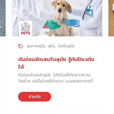
สุขภาพสุนัข
สุนัข
โรคในสุนัข
ตับอ่อนอักเสบในสุนัข รู้ทันป้องกัน
ได้
ตับอ่อนอักเสบในสุนัข ไม่ใช่โรคที่เกิดจากความ
โชคร้าย แต่เป็นโรคที่เกิดจาก ระบบย่อยอาหารที่
ถูกกระตุ้นหนักเกินไป จนเอนไซม์ภายในตับอ่อน
เริ่มย่อยตัวมันเอง มันเป็นโรคที่ “เจ็บลึก เจ็บแบบ
อ่านต่อ
สุนัขบอกเราไม่ได้” บางตัวแค่ซึม เฉย ไม่คึก บาง
ตัวอาเจียนเพียงหนึ่งครั้ง แต่ภายในร่างกายนั้น
ตับอ่อนได้เริ่มอักเสบไปแล้ว แต่… โรคนี้ ป้องกัน