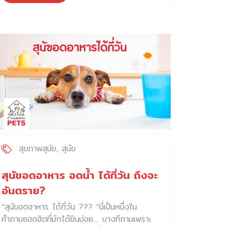
(soft tissue sarcoma) ที่เกิดจากเซลล์ไฟโบ
สัตวแพทย์จะต้องตรวจหาสาเหตุที่ทำให้เกิดอาการ
รบลาสต์ (fibroblast) ซึ่งทำหน้าที่สร้างคอลลา
เช่น การตรวจช่องหู การตรวจไรในหู การตรวจ
เจน และเนื้อเยื่อเกี่ยวพัน โดยมักพบเกิดเป็นก้อน
เซลล์วิทยา (Cytology) เช่น ย้อมตรวจขี้หู เพื่อ
เนื้อบริเวณใต้ผิวหนังตามตำแหน่งต่าง ๆ เช่น ขา
วินิจฉัยหาสาเหตุของอาการต้นตอที่ทำให้เกิด
สะโพก และบริเวณศีรษะ เป็นต้น ในกลุ่มมะเร็ง
อาการคันหู การอักเสบ และทำให้สะบัด หรือเกาหู
ชนิดนี้ที่พบได้บ่อยในแมวคือ Feline injection
อย่างรุนแรง หรือหากสงสัยปัญหาจากระบบเลือด
site sarcomas มีชื่อย่อว่า FISS เป็น
สัตวแพทย์จะตรวจวินิจฉัยทางโลหิตวิทยาร่วม
Fibrosarcoma ที่เกิดจากการผลข้างเคียงของ
ด้วย เพื่อวางแผนในการรักษาได้อย่างมี
การฉีดยา หรือการอักเสบเรื้อรัง ตำแหน่งที่พบ
ประสิทธิภาพ แนวทางการรักษาภาวะหูบวมน้ำใน
ก้อนมะเร็งได้บ่อย ได้แก่ บริเวณสะบัก ขาหลัง
แมว […]
ข้างลำตัว และสะโพก เป็นต้น มะเร็ง
Fibrosarcoma มักพบในแมวอายุวัยกลางถึงวัย
สุขภาพสุนัข
สุนัข
สูงอายุ พบได้ทั้งแมวเพศผู้ และเพศเมีย ทุกสาย
พันธุ์ สาเหตุของการเกิด โรคมะเร็งในแมว ชนิด
สุนัขอดอาหาร อดน้ำ ได้กี่วัน ถึงจะ
Fibrosarcoma เกิดได้จากหลายปัจจัย เช่น
อันตราย?
ความผิดปกติของพันธุกรรมแมว การบาดเจ็บหรือ
“สุนัขอดอาหาร ได้กี่วัน ??? “นี่เป็นหนึ่งใน
การอักเสบเรื้อรังของผิวหนัง วัคซีนบางชนิดที่มี
คำถามยอดฮิตที่มักได้ยินบ่อย… บางทีถามเพราะ
รายงานว่าเป็นสาเหตุการเกิดมะเร็ง […]