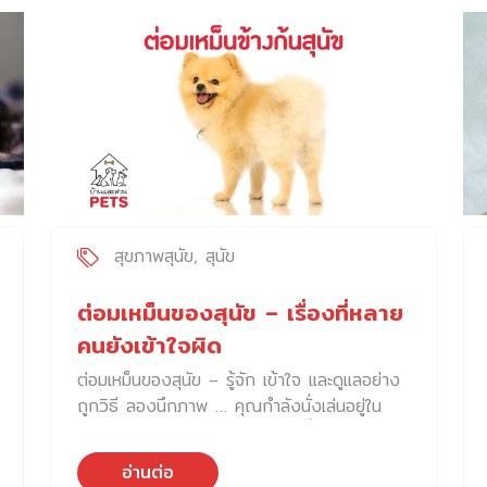
และควบคุมได้ หัวใจสำคัญคือ “วินัยของเจ้าของ”
และความเข้าใจอย่างแท้จริงว่า ตับอ่อนต้องการ
อะไร และไม่ต้องการอะไร ความหมายของโรค
ตับอ่อนมีหน้าที่สำคัญ 2 ประการ เมื่อเอนไซม์ถูก
กระตุ้นเร็วเกินไป ผิดที่ผิดเวลา มันจะเริ่มย่อยเนื้อ
ตับอ่อนเอง เกิดการอักเสบ เจ็บรุนแรง และอาจ
ลุกลามไปยังระบบอื่นของร่างกายได้ นี่คือเหตุผล
ที่โรคนี้ ไม่ใช่แค่ “ท้องเสียธรรมดา” แต่เป็นโรคที่
ร้ายแรงกว่านั้นมาก สาเหตุของ ตับอ่อนอักเสบใน
สุนัข ในทางการแพทย์ สาเหตุที่แท้จริงของตับ
สุขภาพสุนัข
สุนัข
อ่อนอักเสบ ยังไม่มีข้อสรุปชัดเจน 100% แต่พบ
ปัจจัยสำคัญที่เกิดร่วมกันบ่อยมาก ได้แก่ 1.
ต่อมเหม็นของสุนัข – เรื่องที่หลาย
อาหารไขมันสูง นี่คือสาเหตุอันดับหนึ่งในแทบทุก
คนยังเข้าใจผิด
บ้าน ของกินที่เจ้าของมัก “ใจอ่อน” ให้ เช่น
ต่อมเหม็นของสุนัข – รู้จัก เข้าใจ และดูแลอย่าง
อาหารเหล่านี้ทำให้ตับอ่อนต้องผลิตเอนไซม์มากผิด
ถูกวิธี ลองนึกภาพ … คุณกำลังนั่งเล่นอยู่ใน
ปกติ และสามารถกระตุ้นให้เกิดการอักเสบได้ทันที
ห้องนั่งเล่นอย่างสบายใจ เจ้าสุนัขที่บ้านก็มานั่ง
2. การกินมื้อใหญ่ […]
ตรงหน้า จู่ ๆ เขาเริ่มถูไถก้นไปมากับพื้นอย่าง
อ่านต่อ
แรง ราวกับพยายามแก้อาการคันที่ตัวเองเอื้อมไม่