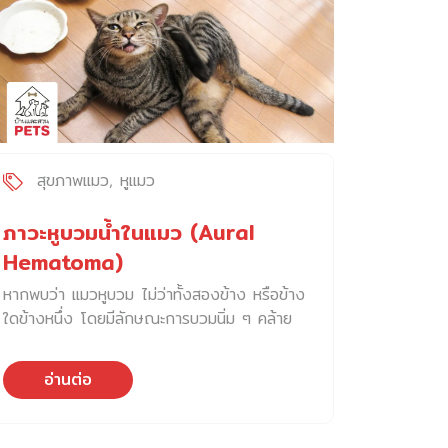
สุขภาพแมว
หูแมว
ภาวะหูบวมน้ำในแมว (Aural
Hematoma)
หากพบว่า แมวหูบวม ไม่ว่าทั้งสองข้าง หรือข้าง
ใดข้างหนึ่ง โดยมีลักษณะการบวมนิ่ม ๆ คล้าย
ถุงน้ำ ความผิดปกตินี้อาจเป็นสัญญาณของ
ภาวะหูบวมน้ำ ภาวะหูบวมน้ำ หรือชื่อภาษา
อ่านต่อ
อังกฤษคือ Aural Hematoma เกิดขึ้น
เนื่องจากมีเลือดออกสะสมภายใต้ผิวหนังของใบหู
ทำให้ แมวหูบวม โดยส่วนใหญ่มักเกิดจากการ