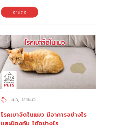
สงสัย บางทีถามเพราะอยากรู้เผื่อกรณีฉุกเฉิน แต่
ทุกครั้งที่ได้ยิน ผมยากชวนให้ลองหยุด แล้วถาม
อ่านต่อ
ตัวเองกลับว่า “แล้วถ้าเป็นเราเองล่ะ…จะทนได้ไหม
?” เริ่มจาก… ลองนึกถึงตัวเอง คุณเคยถูกคุณ
หมอสั่งให้งดอาหารก่อนตรวจหรือก่อนผ่าตัด
ไหม? เพียงไม่กี่ชั่วโมงก็เริ่มหิวจนท้องร้อง มือ
สั่น หน้ามืด หงุดหงิดง่าย ทั้งที่เรารู้ตัวอยู่แล้วว่า
“งดชั่วคราว” และจะได้กินอีกในไม่ช้า หรือในวันที่
ลืมดื่มน้ำ เพราะงานยุ่งทั้งวัน พอตกบ่ายก็เริ่มปาก
แห้ง คอแห้ง ร่างกายเพลีย หัวตื้อ ๆ คิดอะไรไม่
ออกแล้ว ความรู้สึกเล็กน้อยเหล่านี้ เราเจอเพียง
ไม่กี่ชั่วโมงก็แทบทนไม่ไหว แล้วลองจินตนาการ
ว่า ถ้าเราไม่รู้เลยว่าจะได้กินหรือดื่มอีกทีเมื่อไร…
ความหิว ความกระหาย ความอ่อนแรง จะกลาย
เป็นความทุกข์ที่กัดกินใจอย่างเงียบ ๆ สำหรับสุนัข
แมว
โรคแมว
ความรู้สึกนี้อาจหนักหนาสาหัสยิ่งกว่า เพราะเขาไม่
เข้าใจเหตุผลและไม่รู้ว่า “อดไว้ก่อนแล้วค่อยกิน”
โรคเบาจืดในแมว มีอาการอย่างไร
เขารู้เพียงว่า “ตอนนี้ฉันหิว… ตอนนี้ฉันกระหาย
และป้องกัน ได้อย่างไร
น้ำ… แล้วทำไมพ่อแม่ไม่ช่วยฉัน?” ในมุมมองของ