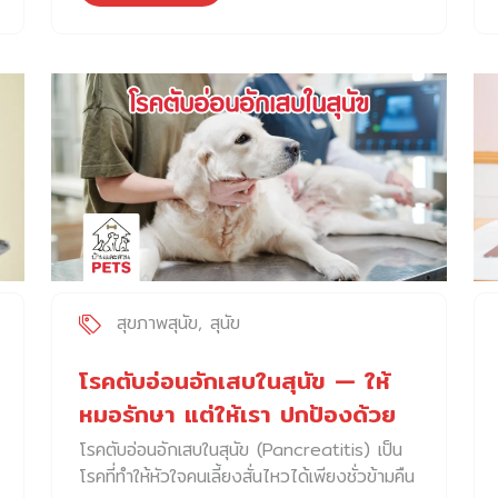
ถึง เสียงเสียดสีเบา ๆ ดังขึ้น พร้อมรอยเปื้อนเล็ก
ๆ ที่ทำให้เราสะดุ้งใจ บางครั้งพอหยุดไถ เขาก็หัน
กลับไปเลียก้นตัวเองไม่หยุด แม้เพิ่งอาบน้ำให้ไม่
นาน กลิ่นแรงก็ยังวนเวียนไปทั่วห้อง หลายคน
เมื่อเห็นภาพแบบนี้แล้ว มักสรุปทันทีว่าถึงเวลา
“ต้องบีบต่อมเหม็นแล้ว” แน่ๆ แต่ความจริงคือ …
ไม่ใช่ว่าสุนัขทุกตัวต้องบีบ และการบีบโดยไม่
เข้าใจ อาจทำให้สุนัขเจ็บและกลายเป็นปัญหาที่หนัก
กว่าเดิม ต่อมเหม็นของสุนัข มีไว้ทำไม ธรรมชาติ
ไม่เคยสร้างอะไรมาโดยไร้เหตุผล ต่อมเหม็น หรือ
Anal glands เป็นถุงเล็ก ๆ ขนาดเท่าเมล็ดถั่ว
ซ่อนอยู่ด้านข้างรูทวาร ตำแหน่ง 4 และ 8
สุขภาพสุนัข
สุนัข
นาฬิกา ข้างในมีของเหลวกลิ่นแรง สำหรับเรา
อาจเป็นกลิ่นที่รบกวน แต่สำหรับสุนัขแล้ว นี่คือ
โรคตับอ่อนอักเสบในสุนัข — ให้
ภาษาที่สำคัญที่สุด ดังนั้น ต่อมเหม็นจึงไม่ใช่สิ่ง
หมอรักษา แต่ให้เรา ปกป้องด้วย
สกปรกที่ต้องกำจัดเป็นกิจวัตร […]
ใจที่เคร่งครัด
โรคตับอ่อนอักเสบในสุนัข (Pancreatitis) เป็น
โรคที่ทำให้หัวใจคนเลี้ยงสั่นไหวได้เพียงชั่วข้ามคืน