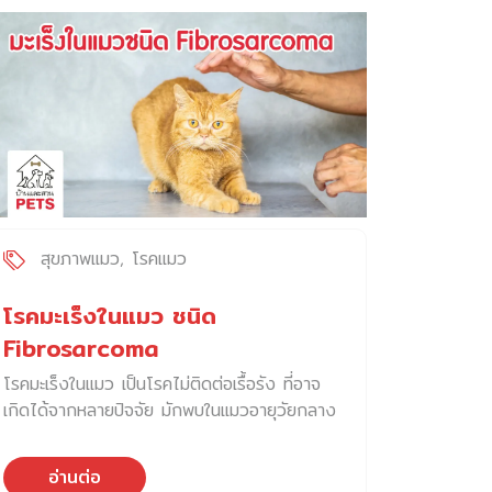
สะบัดศีรษะและใบหู มีการคันและการเกาหูอย่าง
แรงจากโรคของช่องหู เมื่อแมวสะบัดหรือเกา
อย่างรุนแรง จะทำให้เกิดการบาดเจ็บของผิวหนัง
และหลอดเลือดบริเวนด้านใบหูแตก และมีเลือดไหล
สะสมอยู่บริเวณใต้ผิวหนังด้านในของใบหูและมี
การแยกตัวของชั้นกระดูกอ่อนกับชั้นผิวหนัง
ทำให้มีเลือดเข้าไปคั่งสะสมอยู่จำนวนมากจนเกิด
การบวมขึ้นอย่างเห็นได้ชัด หรือในบางกรณีเกิด
จากความผิดปกติของระบบภูมิคุ้มกัน และระบบ
เลือดทำให้เกิดภาวะเลือดคั่งที่ใบหูได้ สาเหตุที่ทำให้
สุขภาพแมว
โรคแมว
เกิดภาวะหูบวมน้ำ ส่วนใหญ่แล้วภาวะหูบวมน้ำนี้ไม่
ได้อยู่ ๆ ก็เกิดขึ้นเอง แต่ต้องมีความผิดปกติที่
โรคมะเร็งในแมว ชนิด
ทำให้แมวต้องสะบัดหูหรือเกาหูแรงจนเส้นเลือด
Fibrosarcoma
ภายในหูแตก เช่น การวินิจฉัยภาวะหูบวมน้ำ การ
โรคมะเร็งในแมว เป็นโรคไม่ติดต่อเรื้อรัง ที่อาจ
ตรวจวินิจฉัยภาวะหูบวมน้ำในแมวสามารถตรวจ
เกิดได้จากหลายปัจจัย มักพบในแมวอายุวัยกลาง
วินิจฉัยได้ไม่ยาก โดยการตรวจร่างกาย และคลำ
ถึงวัยสูงอายุ และพบได้ทั้งแมวเพศผู้และเพศเมีย
บริเวณใบหู เพื่อประเมินลักษณะก้อนบวม การ
ทุกสายพันธุ์ โรคมะเร็งในแมว Fibrosarcoma
เจาะดูดของเหลวบริเวณใบหูจะพบเป็นสิ่งคัดหลั่งมี
อ่านต่อ
เป็นมะเร็งชนิดเนื้อเยื่ออ่อนและผิวหนังในแมว
ลักษณะสีแดงเข้ม หรือจางคล้ายเลือด นอกจากนี้