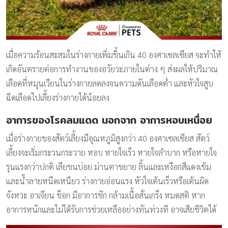
เมื่อความร้อนสะสมในร่างกายเพิ่มขึ้นเกิน 40 องศาเซลเซียส จะทำให้
เกิดอันตรายต่อการทำงานของอวัยวะภายในต่าง ๆ ส่งผลให้ปริมาณ
เลือดที่หมุนเวียนในร่างกายลดลงจนความดันเลือดต่ำ และหัวใจสูบ
ฉีดเลือดไปเลี้ยงร่างกายได้น้อยลง
อาการของโรคลมแดด
นอกจาก อาการหอบเหนื่อย
เมื่อร่างกายของสัตว์เลี้ยงมีอุณหภูมิสูงกว่า 40 องศาเซลเซียส สัตว์
เลี้ยงจะเริ่มกระวนกระวาย หอบ หายใจเร็ว หายใจลำบาก หรือหายใจ
รุนแรงกว่าปกติ เลียขนบ่อย ม่านตาขยาย ลิ้นและเหงือกสีแดงเข้ม
และน้ำลายหนืดเหนียว ร่างกายอ่อนแรง หัวใจเต้นเร็วหรือเต้นผิด
จังหวะ อาเจียน ช็อก มีอาการชัก กล้ามเนื้อสั่นเกร็ง หมดสติ หาก
อาการหนักและไม่ได้รับการช่วยเหลืออย่างทันท่วงที อาจเสียชีวิตได้