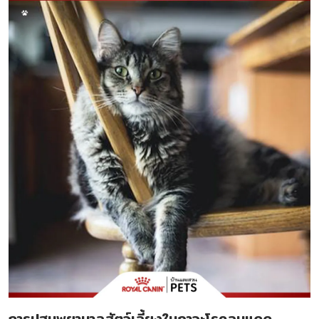
การปฐมพยาบาลสัตว์เลี้ยงในภาวะโรคลมแดด