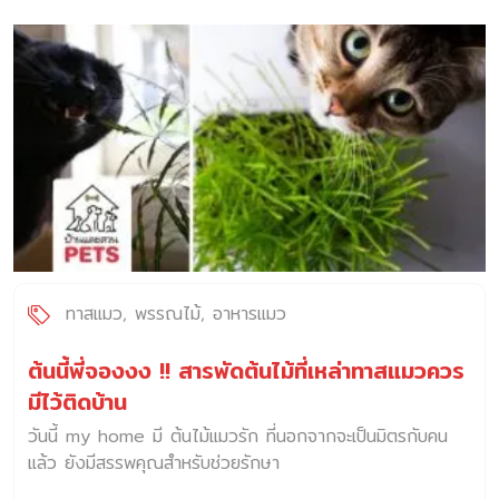
ทาสแมว
พรรณไม้
อาหารแมว
ต้นนี้พี่จองงง !! สารพัดต้นไม้ที่เหล่าทาสแมวควร
มีไว้ติดบ้าน
วันนี้ my home มี ต้นไม้แมวรัก ที่นอกจากจะเป็นมิตรกับคน
แล้ว ยังมีสรรพคุณสำหรับช่วยรักษา