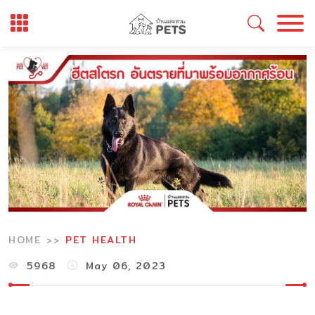
Skip
to
content
HOME
PET HEALTH
5968
May 06, 2023