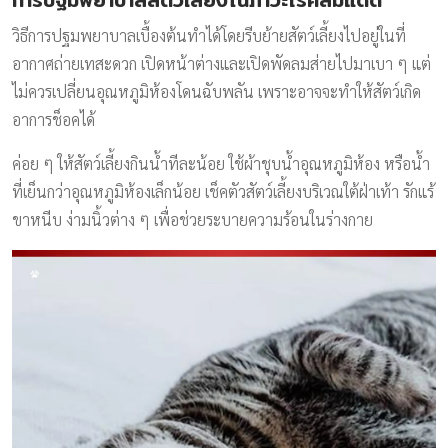
วิธีการปฐมพยาบาลเบื้องต้นทำได้โดยรีบย้ายสัตว์เลี้ยงไปอยู่ในที่
อากาศถ่ายเทสะดวก เปิดหน้าต่างและเปิดพัดลมส่ายไปมาเบา ๆ แต่
ไม่ควรเปลี่ยนอุณหภูมิห้องโดนฉับพลัน เพราะอาจจะทำให้สัตว์เกิด
อาการช็อคได้
ค่อย ๆ ให้สัตว์เลี้ยงกินน้ำทีละน้อย ใช้ผ้าชุบน้ำอุณหภูมิห้อง หรือน้ำ
ที่เย็นกว่าอุณหภูมิห้องเล็กน้อย เช็คตัวสัตว์เลี้ยงบริเวณใต้ฝ่าเท้า รักแร้
ขาหนีบ ง่ามนิ้วต่าง ๆ เพื่อช่วยระบายความร้อนในร่างกาย