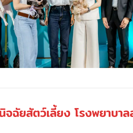
วินิจฉัยสัตว์เลี้ยง โรงพยาบาลส