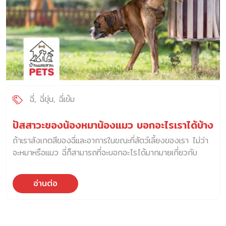
ฉี่
ฉี่ขุ่น
ฉี่เข้ม
ปัสสาวะของน้องหมาน้องแมว บอกอะไรเราได้บ้าง
ถ้าเราสังเกตสีของฉี่และอาการในขณะที่สัตว์เลี้ยงของเรา ไม่ว่า
จะหมาหรือแมว ฉี่ก็สามารถที่จะบอกอะไรได้มากมายเกี่ยวกับ
สุขภาพของเขา
อ่านต่อ