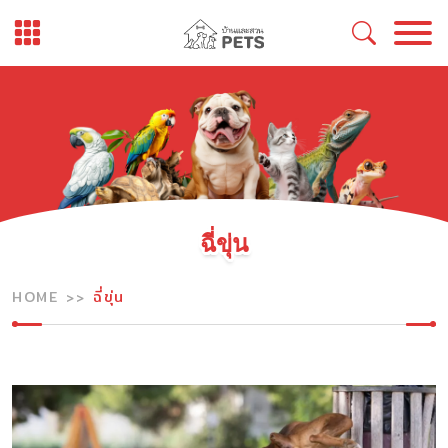
Skip
to
content
ฉี่ขุ่น
HOME
ฉี่ขุ่น