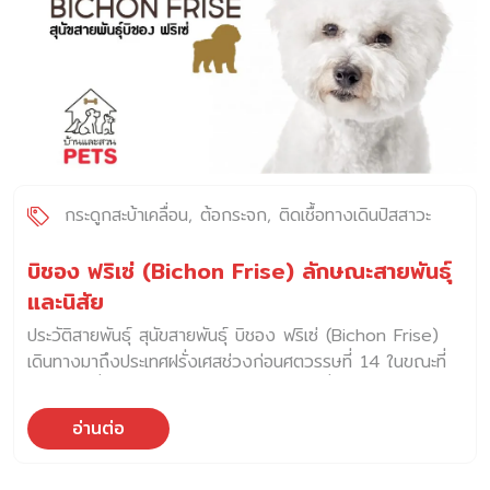
กระดูกสะบ้าเคลื่อน
ต้อกระจก
ติดเชื้อทางเดินปัสสาวะ
บิชอง ฟริเซ่ (Bichon Frise) ลักษณะสายพันธุ์
และนิสัย
ประวัติสายพันธุ์ สุนัขสายพันธุ์ บิชอง ฟริเซ่ (Bichon Frise)
เดินทางมาถึงประเทศฝรั่งเศสช่วงก่อนศตวรรษที่ 14 ในขณะที่
ถิ่นกำเนิดที่แน่นอนของสุนัขพันธุ์นี้ ยังไม่เป็นที่ทราบแน่ชัด ความ
เชื่อส่วนใหญ่ได้กล่าวไว้ว่าบิชอง ฟริเซ่ ถือกำเนิดขึ้นมาจากสุนัข
อ่านต่อ
พันธุ์บาร์เบท (Barbet) ซึ่งเป็นสุนัขขนาดกลาง ส่วนวิธีที่มันเดิน
ทางมาถึงฝรั่งเศสยังคงเป็นข้อถกเถียงกันอยู่ หลายคนกล่าวว่า