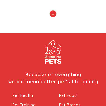
สัตว์เลี้ยงของเรากินได้อย่างถูกต้องตามประโยชน์ที่เราต้องการ
ค่ะ น้ำมันตับปลา (cod liver oil) มาเริ่มกันที่น้ำมันตับปลาก่อน
1
นะคะ น้ำมันตับปลา คือน้ำมันที่สกัดมาจากตับของปลา ส่วนใหญ่
เป็นปลาทะเล เช่น ปลาค็อด ภาษาอังกฤษจึงเรียกว่า cod liver
oil น้ำมันตับปลาเต็มไปด้วยวิตามินเอ และดีสูง ซึ่งวิตามินเอจะ
ช่วยสร้างเยื่อบุผิวหนัง และกระดูก สร้างภูมิต้านทานโรค และ
ช่วยบำรุงสายตาให้สามารถมองเห็นได้ดีในที่มืด หรือในที่ที่มีแสง
สลัว ส่วนวิตามินดีจะสำคัญในการดูดซึมแคลเซียม และ
ฟอสฟอรัสจากอาหารค่ะ แต่ถึงแม้ว่าน้ำมันตับปลาจะอุดมไปด้วย
วิตามินเอ และดีสูง แต่ตับก็เป็นแหล่งอาหารที่มีคลอเลสเตอรอล
สูง ดังนั้นการทานน้ำมันตับปลามากเกินความจำเป็น ก็อาจทำให้
ร่างกายประสบปัญหาคลอเลสเตอรอลสูงเกินตามไปด้วย
นอกจากนี้วิตามินเอ และดีเป็นวิตามินที่ละลายในไขมัน หากทาน
Because of everything
น้ำมันตับปลามาก […]
we did mean better pet's life quality
Pet Health
Pet Food
Pet Training
Pet Breeds