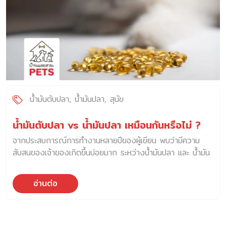
น้ำมันตับปลา
น้ำมันปลา
สุนัข
น้ำมันตับปลา vs น้ำมันปลา เหมือนกันหรือไม่ ?
จากประสบการณ์การทำงานหลายปีของผู้เขียน พบว่ามีความ
สับสนของเจ้าของเกิดขึ้นบ่อยมาก ระหว่างน้ำมันปลา และ น้ำมัน
ตับปลา บางครั้งบอกให้ไปซื้อน้ำมันปลากิน สุดท้ายได้น้ำมันตับ
ปลามากินเฉยเลย ทั้งนี้อาจเป็นความคุ้นเคยแต่เด็กของเราด้วย
อ่านต่อ
เราอาจจะรู้สึกคุ้นเคยกับน้ำมันตับปลามากกว่า ทั้งที่จริง ๆ แล้ว
น้ำมันตับปลา และ น้ำมันปลา แตกต่างกันโดยสิ้นเชิง ทั้งส่วน
ประกอบ สรรพคุณ และข้อบ่งใช้ วันนี้ บ้านและสวน Pets จะพา
มาทำความรู้จักน้ำมันทั้งสองชนิดนี้กันให้มากขึ้น เพื่อที่จะได้ซื้อให้