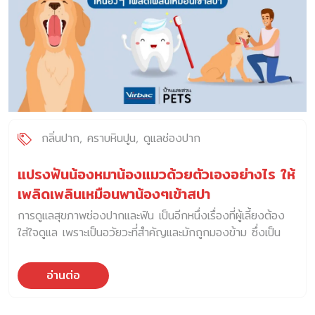
กลิ่นปาก
คราบหินปูน
ดูแลช่องปาก
แปรงฟันน้องหมาน้องแมวด้วยตัวเองอย่างไร ให้
เพลิดเพลินเหมือนพาน้องๆเข้าสปา
การดูแลสุขภาพช่องปากและฟัน เป็นอีกหนึ่งเรื่องที่ผู้เลี้ยงต้อง
ใส่ใจดูแล เพราะเป็นอวัยวะที่สำคัญและมักถูกมองข้าม ซึ่งเป็น
สาเหตุทำให้น้องๆเกิดปัญหาสุขภาพต่าง ๆ เช่น เกิดคราบหินปูน
กลิ่นปาก ฟันผุ โรคปริทันต์ตามมาได้ วิธีแปรงฟันสัตว์เลี้ยง
อ่านต่อ
บ้านและสวน Pets ชวนเพื่อน ๆ มาเรียนรู้ถึงความสำคัญของ
การดูแลช่องปากและฟันของน้องหมาน้องแมว พร้อมวิธีการ