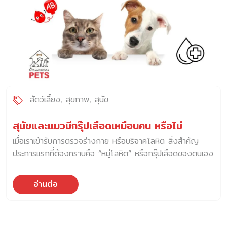
สัตว์เลี้ยง
สุขภาพ
สุนัข
สุนัขและแมวมีกรุ๊ปเลือดเหมือนคน หรือไม่
เมื่อเราเข้ารับการตรวจร่างกาย หรือบริจาคโลหิต สิ่งสำคัญ
ประการแรกที่ต้องทราบคือ “หมู่โลหิต” หรือกรุ๊ปเลือดของตนเอง
ไม่ว่าจะเป็นระบบ ABO (A, B, O, AB) หรือระบบ Rh แต่
สำหรับสัตว์เลี้ยงของเราล่ะ “สุนัขและแมวมีกรุ๊ปเลือดเหมือนคน
อ่านต่อ
หรือไม่” หากวันหนึ่งสัตว์เลี้ยงแสนรักเกิดเจ็บป่วยเฉียบพลัน
ประสบอุบัติเหตุรุนแรงจนสูญเสียเลือดในภาวะวิกฤต หรือจำเป็น
ต้องเข้ารับการผ่าตัดใหญ่ พวกเขาจะสามารถรับบริจาคโลหิต
จากตัวอื่นได้ทันทีเหมือนมนุษย์หรือไม่? และสัตวแพทย์มี