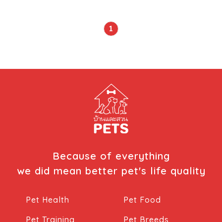
กระบวนการตรวจสอบระบบโลหิตของสัตว์เลี้ยงอย่างไร? ข้อมูล
เหล่านี้ ถือเป็นข้อจำกัดสำคัญ ที่คุณพ่อคุรแม่จำเป็นต้องทำความ
1
เข้าใจ เพื่อเตรียมความพร้อม และช่วยชีวิตสัตว์เลี้ยงได้อย่างทัน
ท่วงที สุนัขและแมวมีกรุ๊ปเลือดเหมือนคน หรือไม่? คำตอบในทาง
สัตวแพทย์ คือ “ไม่เหมือนกัน” แม้ระบบไหลเวียนโลหิตของมนุษย์
และสัตว์เลี้ยงลูกด้วยนมจะมีหน้าที่ทางชีววิทยาพื้นฐานที่คล้ายคลึง
กัน เช่น การลำเลียงออกซิเจน สารอาหาร แร่ธาตุ และการส่ง
ต่อระบบภูมิคุ้มกันไปเลี้ยงส่วนต่าง ๆ ของร่างกาย แต่
โครงสร้างในระดับโมเลกุลมีความแตกต่างกันอย่างสิ้นเชิง โดย
เฉพาะ “แอนติเจน” (Antigen) หรือสารบ่งชี้หมู่เลือดที่เกาะอยู่บน
ผิวของเซลล์เม็ดเลือดแดง ซึ่งสามารถสรุปความแตกต่างได้ดังนี้
ระบบหมู่โลหิตของมนุษย์ ใช้ระบบจำแนกหลักที่เรียกว่า ABO
System (แบ่งเป็นหมู่เลือด A, B, AB และ […]
Because of everything
we did mean better pet's life quality
Pet Health
Pet Food
Pet Training
Pet Breeds