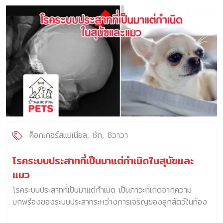
สะโพก (Hip joint) มีลักษณะของข้อเป็น ball and socket
ถ้าหากหัวกระดูก femur มีการพัฒนาของเนื้อตายหรือมีเลือด
มาเลี้ยงน้อยลง จะทำให้การทำงานของข้อผิดปกติไป และอาจ
ทำให้เกิดข้ออักเสบตามมา กระดูกที่ตายส่งผลให้เกิดการสูญเสีย
ความแข็งแรง และการยุบตัวของหัวกระดูก femur ได้ ซึ่งชื่อ
โรค เป็นการตั้งชื่อ โรคหัวกระดูกต้นขาตายจากการขาดเลือดไป
เลี้ยง (Legg-Calve-Perthes Disease) โดยการรวมนาย
แพทย์ 3 คนที่ค้นพบโรคนี้ขึ้นในเวลาใกล้เคียงกันใน ค.ศ. 1910
สาเหตุการเกิดโรค สาเหตุที่แท้จริงของการเกิดโรคยังไม่เป็นที่
ทราบแน่ชัด แต่มีการศึกษาถึงสาเหตุอาจจะเกิดจากมีการรบกวน
การไหลเวียนของเลือดมายังส่วนของสะโพกโดยตรง หรือมีการ
ขัดขวางการไหลเวียนเลือดจากการอุดตันของก้อนเลือดที่แข็ง
ค็อกเกอร์สแปเนียล
ชัก
ชิวาวา
ตัวภายในหลอดเลือดเอง ทำให้กระดูกมีความอ่อนแอ และเสื่อม
สภาพลง ซึ่งอาจนำไปสู่การหักของกระดูกเป็นชิ้นเล็ก ๆ และเมื่อ
โรคระบบประสาทที่เป็นมาแต่กำเนิดในสุนัขและ
เวลาผ่านไปจะมีการพัฒนาของเยื่อไฟบรัส (Fibrous tissue)
แมว
[…]
โรคระบบประสาทที่เป็นมาแต่กำเนิด เป็นภาวะที่เกิดจากความ
บกพร่องของระบบประสาทระหว่างการเจริญของลูกสัตว์ในท้อง
แม่ ส่งผลให้เกิดความผิดปกติตามมาภายหลังคลอด