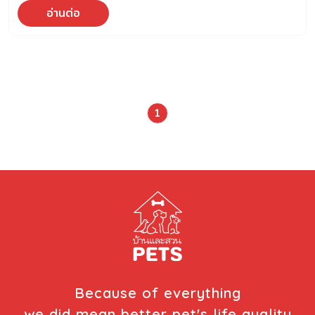
อ่านต่อ
1
Because of everything
we did mean better pet's life quality