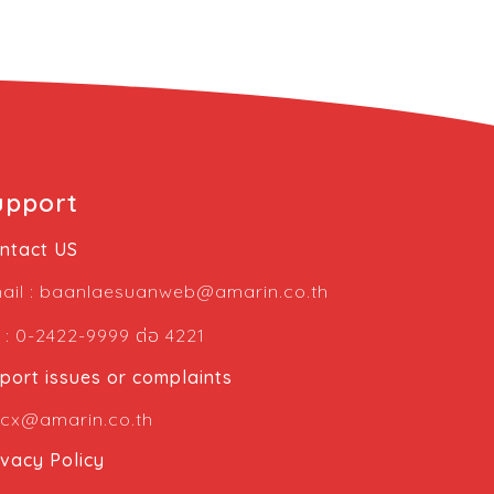
upport
ntact US
ail :
baanlaesuanweb@amarin.co.th
ต่อ
l : 0-2422-9999
4221
port issues or complaints
cx@amarin.co.th
ivacy Policy