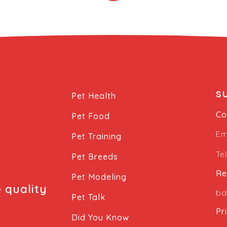
s
Pet Health
Co
Pet Food
Em
Pet Training
Te
Pet Breeds
Re
Pet Modeling
e quality
bd
Pet Talk
Pr
Did You Know