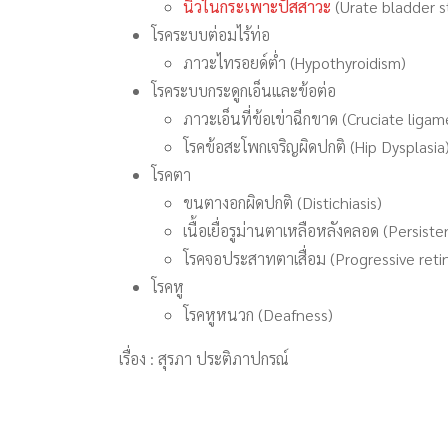
นิ่วในกระเพาะปัสสาวะ
(Urate bladder s
โรคระบบต่อมไร้ท่อ
ภาวะไทรอยด์ต่ำ (Hypothyroidism)
โรคระบบกระดูกเอ็นและข้อต่อ
ภาวะเอ็นที่ข้อเข่าฉีกขาด (Cruciate liga
โรคข้อสะโพกเจริญผิดปกติ (Hip Dysplasia
โรคตา
ขนตางอกผิดปกติ (Distichiasis)
เนื้อเยื่อรูม่านตาเหลือหลังคลอด (Persis
โรคจอประสาทตาเสื่อม (Progressive reti
โรคหู
โรคหูหนวก (Deafness)
เรื่อง : สุรภา ประติภาปกรณ์