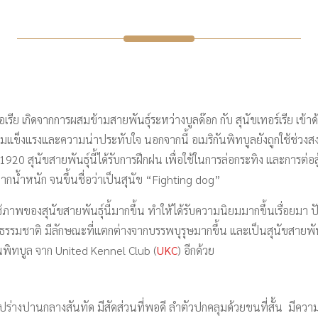
เรีย เกิดจากการผสมข้ามสายพันธุ์ระหว่างบูลด๊อก กับ สุนัขเทอร์เรีย เข้าด
วามแข็งแรงและความน่าประทับใจ นอกจากนี้ อเมริกันพิทบูลยังถูกใช้ช่วงส
 1920 สุนัขสายพันธุ์นี้ได้รับการฝึกฝน เพื่อใช้ในการล่อกระทิง และการต
รลากน้ำหนัก จนขึ้นชื่อว่าเป็นสุนัข “Fighting dog”
าพของสุนัขสายพันธุ์นี้มากขึ้น ทำให้ได้รับความนิยมมากขึ้นเรื่อยมา ปัจจุ
ธรรมชาติ มีลักษณะที่แตกต่างจากบรรพบุรุษมากขึ้น และเป็นสุนัขสายพันธุ์
ิกันพิทบูล จาก United Kennel Club (
UKC
) อีกด้วย
ปร่างปานกลางสันทัด มีสัดส่วนที่พอดี ลำตัวปกคลุมด้วยขนที่สั้น มีควา