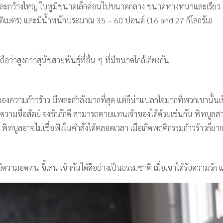
ละกว้างใหญ่ ใบหูมีขนาดเล็กค่อนไปขนาดกลาง ขนาดหางหนาและเรียว มีกล้
 เซนติเมตร) และมีน้ำหนักประมาณ 35 – 60 ปอนด์ (16 and 27 กิโลกรัม)
งถือว่าสูงกว่าสุนัขสายพันธุ์ที่อื่น ๆ ที่มีขนาดใกล้เคียงกัน
ื่องของความก้าวร้าว มีพละกำลังมากที่สุด แต่ก็น่าแปลกใจมากที่พวกเขานั้นเป
งของความซื่อสัตย์ จงรักภักดี สามารถตายแทนเจ้าของได้ด้วยเช่นกัน พิทบูลสา
า พิทบูลอาจไม่เชื่อฟังในคำสั่งได้ตลอดเวลา เมื่อเกิดพฤติกรรมก้าวร้าวก็ยา
ีความอดทน ขี้เล่น เข้ากันได้ดีอย่างเป็นธรรมชาติ เมื่อเขาได้รับความรั