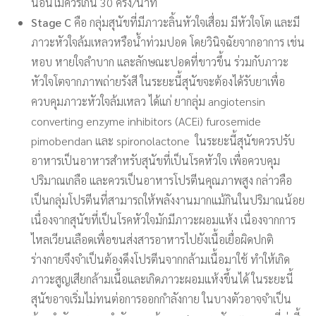
นอนไม่ควรเกิน 30 ครั้ง/นาที
Stage C
คือ กลุ่มสุนัขที่มีภาวะลิ้นหัวใจเสื่อม มีหัวใจโต และมี
ภาวะหัวใจล้มเหลวหรือน้ำท่วมปอด โดยวินิจฉัยจากอาการ เช่น
หอบ หายใจลำบาก และลักษณะปอดที่ขาวขึ้น ร่วมกับภาวะ
หัวใจโตจากภาพถ่ายรังสี ในระยะนี้สุนัขจะต้องได้รับยาเพื่อ
ควบคุมภาวะหัวใจล้มเหลว ได้แก่ ยากลุ่ม angiotensin
converting enzyme inhibitors (ACEi) furosemide
pimobendan และ spironolactone ในระยะนี้สุนัขควรปรับ
อาหารเป็นอาหารสำหรับสุนัขที่เป็นโรคหัวใจ เพื่อควบคุม
ปริมาณเกลือ และควรเป็นอาหารโปรตีนคุณภาพสูง กล่าวคือ
เป็นกลุ่มโปรตีนที่สามารถให้พลังงานมากแม้กินในปริมาณน้อย
เนื่องจากสุนัขที่เป็นโรคหัวใจมักมีภาวะผอมแห้ง เนื่องจากการ
ไหลเวียนเลือดเพื่อขนส่งสารอาหารไปยังเนื้อเยื่อผิดปกติ
ร่างกายจึงจำเป็นต้องดึงโปรตีนจากกล้ามเนื้อมาใช้ ทำให้เกิด
ภาวะสูญเสียกล้ามเนื้อและเกิดภาวะผอมแห้งขึ้นได้ ในระยะนี้
สุนัขอาจเริ่มไม่ทนต่อการออกกำลังกาย ในบางตัวอาจจำเป็น