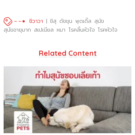
ชิวาวา
ชิสุ
ดัชชุน
พุดเดิ้ล
สุนัข
สุนัขอายุมาก
สเปเนียล
หมา
โรคลิ้นหัวใจ
โรคหัวใจ
Related Content