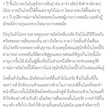
7 ปี ขึ้นไป ยกเว้นในสุนัขบางพันธุ์ เช่น คาร์วาเลียร์​ คิงส์ ชาล์ส สเป
เนียล อาจเป็นโรคนี้ได้ตั้งแต่อายุยังไม่มาก โดยอาจพบได้ตั้งแต่อายุ
4-5 ปี อุบัติการณ์การเกิดโรคจะพบในเพศผู้มากกว่าเพศเมีย และตัวผู้
มักจะมีความรุนแรงของโรคมากกว่าเพศเมีย
ปัจจุบันยังไม่ทราบสาเหตุของการเกิดโรคที่แน่ชัด จึงยังไม่มีวิธีป้องกัน
หรือชะลอการเสื่อมของลิ้น อย่างไรก็ตาม คาดว่าโรคลิ้นหัวใจเสื่อม
เป็นโรคที่ถ่ายทอดทางพันธุกรรม ด้วยเหตุนี้พ่อแม่สุนัขที่เป็นโรคนี้จึง
สามารถถ่ายทอดยีนที่ผิดปกติสู่ลูกและอาจส่งผลให้ลูกเป็นโรคนี้เมื่อ
อายุมากขึ้นได้ ดังนั้นผู้เลี้ยงจึงเป็นส่วนหนึ่งที่สามารถช่วยลดอุบัติ
การณ์การเกิดโรคนี้ได้โดยการไม่นำสุนัขที่เป็นโรคนี้ไปเป็นพ่อแม่พันธุ์
โรคลิ้นหัวใจเสื่อม มักเกิดรอยโรคที่ลิ้นหัวใจไมทรัล ซึ่งเป็นลิ้นที่กั้น
ระหว่างหัวใจห้องบนซ้ายและล่างซ้าย ในภาวะปกติลิ้นไมทรัลจะทำ
หน้าที่ในการกั้นไม่ให้เลือดไหลย้อนกลับสู่หัวใจห้องบนซ้าย ในขณะที่
หัวใจห้องล่างซ้ายบีบตัว เมื่อเกิดการเสื่อมของลิ้นไมทรัล อาจทำให้ลิ้น
หนาตัว หรือโป่ง จึงทำให้ปลายลิ้นสบกันไม่สนิท และทำเกิดการรั่ว