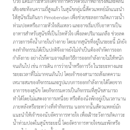
ป่วย แต่มีภาวะหัวใจโตจากการตรวจด้วยภาพถ่ายรังสีและคลื่น
เสียงสะท้อนความถี่สูงแล้ว ในสุนัขกลุ่มนี้สัตวแพทย์มักแนะนำ
ให้สุนัขเริ่มกินยา Pimobendan เพื่อช่วยชะลอการเกิดภาวะน้ำ
ท่วมปอดหรือภาวะหัวใจล้มเหลว และอาจเริ่มปรับอาหารเป็น
อาหารสำหรับสุนัขที่เป็นโรคหัวใจ เพื่อลดปริมาณเกลือ ช่วยลด
ภาวะการคั่งน้ำภายในร่างกาย โดยมากสุนัขที่อยู่ในระยะนี้ มักยัง
คงทำกิจกรรมได้เป็นปกติจึงอาจยังไม่จำเป็นต้องจำกัดการออก
กำลังกาย อย่างไรก็ตามอาจเลือกวิธีการออกกำลังกายไม่ให้หนัก
จนเกินไป เช่น การเดิน การว่ายน้ำหรือการวิ่ง ในระยะทางและ
ระยะเวลาที่ไม่มากจนเกินไป โดยเจ้าของสามารถสังเกตความ
เหมาะสมของกิจกรรมและรูปแบบการออกกำลังกายได้โดยจาก
อาการของสุนัข โดยกิจกรรมควรเป็นกิจกรรมที่สุนัขสามารถ
ทำได้โดยไม่แสดงอาการเหนื่อย หรือต้องนั่งพักอยู่เป็นเวลานาน
ภายหลังหรือระหว่างที่ทำกิจกรรม นอกจากนั้นสัตวแพทย์มัก
แนะนำให้เจ้าของนับอัตราการหายใจ เพื่อเฝ้าระวังการเกิดภาวะ
น้ำท่วมปอดในสุนัขระยะนี้ โดยอัตราการหายใจขณะพักหรือ