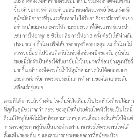
และอาจต้องให้ยาหลายตัวเพิ่มมากขึ้น รวมทั้งอาจต้องให้ยาถี่
ขึ้น เจ้าของควรทำตามคำแนะนำของสัตวแพทย์ โดยเคร่งครัด
สุนัขมักมีอาการที่รุนแรงขึ้นหากไม่ได้รับยา จึงควรมีการป้อนยา
อย่างสม่ำเสมอ และควรให้ตามระยะเวลาที่สัตวแพทย์แนะนำ
เช่น การให้ยาทุก 8 ชั่วโมง คือ การให้ยา 3 ครั้ง ต่อวันให้ห่างกัน
ประมาณ 8 ชั่วโมง เพื่อให้ยาออกฤทธิ์ ครอบคลุม 24 ชั่วโมง ไม่
ควรรวบมื้อยาไปป้อนติดกันในช่วงใดช่วงหนึ่งของวัน สุนัขใน
ระยะนี้มักจำเป็นต้องได้รับยาขับน้ำในขนาดที่ค่อนข้างสูงหรือถี่
มากขึ้น เจ้าของจึงควรตั้งน้ำให้สุนัขสามารถกินได้ตลอดเวลา
และควรเข้ารับการตรวจประเมินการทำงานของไต และระดับ
เกลือแร่อยู่เสมอ
ตามที่ได้กล่าวแล้วข้างต้น โรคลิ้นหัวใจเสื่อมเป็นโรคหัวใจที่พบได้มาก
ที่สุดในสุนัข มากกว่า 75% ของสุนัขที่ป่วยด้วยโรคหัวใจจะเป็นโรคนี้
ถึงแม้ปัจจุบันยังไม่มียาที่จะสามารถหยุดการเสื่อมของลิ้นหัวใจได้ แต่
การตรวจสุขภาพสุนัขเป็นประจำจะสามารถช่วยให้ตรวจพบโรคได้
ตั้งแต่ในระยะต้น ๆ และสามารถช่วยชะลอการที่สุนัขจะป่วย