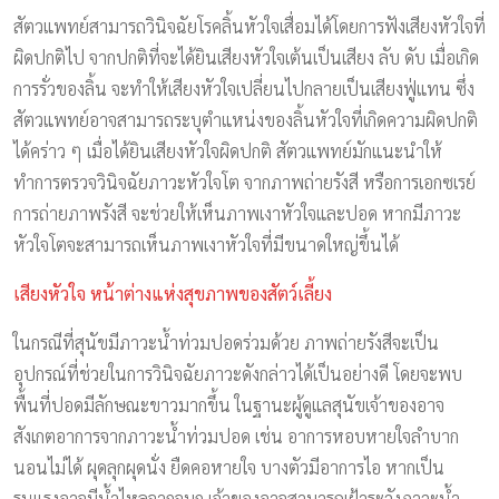
สัตวแพทย์สามารถวินิจฉัยโรคลิ้นหัวใจเสื่อมได้โดยการฟังเสียงหัวใจที่
ผิดปกติไป จากปกติที่จะได้ยินเสียงหัวใจเต้นเป็นเสียง ลับ ดับ เมื่อเกิด
การรั่วของลิ้น จะทำให้เสียงหัวใจเปลี่ยนไปกลายเป็นเสียงฟู่แทน ซึ่ง
สัตวแพทย์อาจสามารถระบุตำแหน่งของลิ้นหัวใจที่เกิดความผิดปกติ
ได้คร่าว ๆ เมื่อได้ยินเสียงหัวใจผิดปกติ สัตวแพทย์มักแนะนำให้
ทำการตรวจวินิจฉัยภาวะหัวใจโต จากภาพถ่ายรังสี หรือการเอกซเรย์
การถ่ายภาพรังสี จะช่วยให้เห็นภาพเงาหัวใจและปอด หากมีภาวะ
หัวใจโตจะสามารถเห็นภาพเงาหัวใจที่มีขนาดใหญ่ขึ้นได้
เสียงหัวใจ หน้าต่างแห่งสุขภาพของสัตว์เลี้ยง
ในกรณีที่สุนัขมีภาวะน้ำท่วมปอดร่วมด้วย ภาพถ่ายรังสีจะเป็น
อุปกรณ์ที่ช่วยในการวินิจฉัยภาวะดังกล่าวได้เป็นอย่างดี โดยจะพบ
พื้นที่ปอดมีลักษณะขาวมากขึ้น ในฐานะผู้ดูแลสุนัขเจ้าของอาจ
สังเกตอาการจากภาวะน้ำท่วมปอด เช่น อาการหอบหายใจลำบาก
นอนไม่ได้ ผุดลุกผุดนั่ง ยืดคอหายใจ บางตัวมีอาการไอ หากเป็น
รุนแรงอาจมีน้ำไหลจากจมูก เจ้าของอาจสามารถเฝ้าระวังภาวะน้ำ