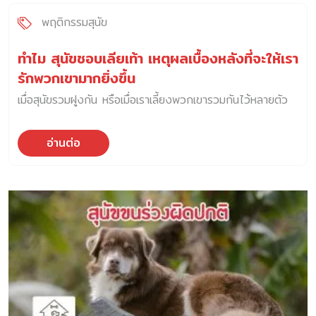
พฤติกรรมสุนัข
ทำไม สุนัขชอบเลียเท้า เหตุผลเบื้องหลังที่จะให้เรา
รักพวกเขามากยิ่งขึ้น
เมื่อสุนัขรวมฝูงกัน หรือเมื่อเราเลี้ยงพวกเขารวมกันไว้หลายตัว
อ่านต่อ