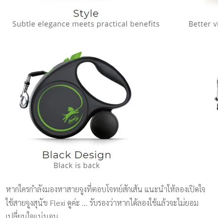
หากใครกำลังมองหาสายจูงที่ตอบโจทย์สักเส้น แนะนำให้ลองเปิดใจ
ใช้สายจูงสุนัข Flexi ดูค่ะ … รับรองว่าหากได้ลองใช้แล้วจะไม่ยอม
เปลี่ยนใจแน่นอน