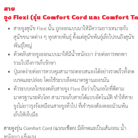
สาย
จูง
Flexi
(รุ่น
Comfort
Cord
และ
Comfort
T
สายจูงสุนัข
Flexi
นั้น ถูกออกแบบมาให้มีความยาวเหมาะกับ
สุนัขขนาดต่าง ๆ ทุกสายพันธุ์ ตั้งแต่สุนัขพันธุ์เล็กไปจนถึงสุนัข
พันธุ์ใหญ่
ตัวตลับสายจูงออกแบบมาให้มีน้ำหนักเบา ง่ายต่อการพกพา
รวมไปถึงการเก็บรักษา
ปุ่มกดง่ายต่อการควบคุม
สามารถตอบสนองได้อย่างรวดเร็วทั้งกด
เบรคและปล่อย โดยใช้ระบบล็อคมาตรฐานเยอรมัน
ตัวระบบกลไกของตลับสายจูง
Flexi
ถือว่าเป็นกลไกที่ดีตาม
มาตรฐานระดับโลก สามารถเก็บสายได้แบบอัตโนมัติ ทำให้สาย
จูงไม่ยาวรุงรังเหมือนสายจูงทั่วไป ที่เจ้าของต้องคอยม้วนพัน
เก็บให้เจ็บมือ
สายจูงรุ่น
Comfort
Cord
(แบบเชือก)
มีลักษณะเป็นเส้นกลม น้ำ
หนักเบา แข็งแรง