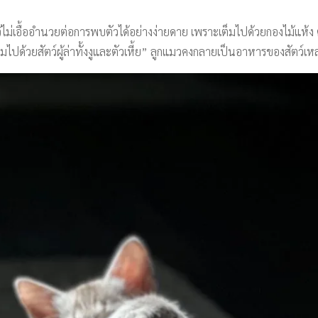
ว้ไม่เอื้ออำนวยต่อการพบตัวได้อย่างง่ายดาย เพราะเต็มไปด้วยกองไม้แห้ง ต
ด้วยสัตว์ผู้ล่าทั้งงูและตัวเหี้ย” ลูกแมวคงกลายเป็นอาหารของสัตว์เหล