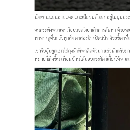
นังหล่นนอนอาบแดด และเลียขนตัวเอง อยู่ในมุมประจ
จนกระทั่งพวกเขาเกือบถอดใจยกเลิกการค้นหา ด้วยระ
ท่าทางดูตื่นกลัวทุกสิ่ง ตาสองข้างปิดสนิทด้วยขี้ตา
เขารีบอุ้มลูกแมวใส่ถุงผ้าที่พกติดตัวมา แล้วนำกลับ
หมายก็เกิดขึ้น เพื่อนบ้านได้มอบกรงสัตว์เลี้ยงให้พ