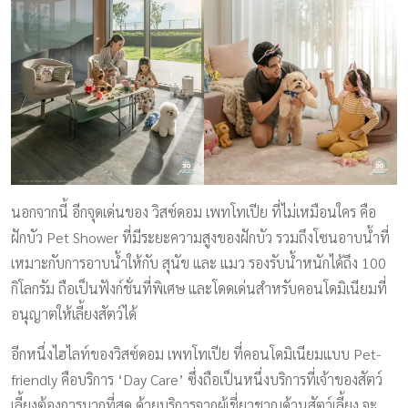
นอกจากนี้ อีกจุดเด่นของ วิสซ์ดอม เพทโทเปีย ที่ไม่เหมือนใคร คือ
ฝักบัว Pet Shower ที่มีระยะความสูงของฝักบัว รวมถึงโซนอาบน้ำที่
เหมาะกับการอาบน้ำให้กับ สุนัข และ แมว รองรับน้ำหนักได้ถึง 100
กิโลกรัม ถือเป็นฟังก์ชั่นที่พิเศษ และโดดเด่นสำหรับคอนโดมิเนียมที่
อนุญาตให้เลี้ยงสัตว์ได้
อีกหนึ่งไฮไลท์ของวิสซ์ดอม เพทโทเปีย ที่คอนโดมิเนียมแบบ Pet-
friendly คือบริการ ‘Day Care’ ซึ่งถือเป็นหนึ่งบริการที่เจ้าของสัตว์
เลี้ยงต้องการมากที่สุด ด้วยบริการจากผู้เชี่ยวชาญด้านสัตว์เลี้ยง จะ