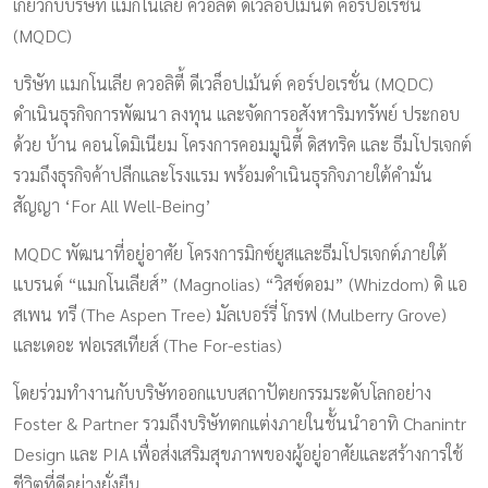
เกี่ยวกับบริษัท แมกโนเลีย ควอลิตี้ ดีเวล็อปเม้นต์ คอร์ปอเรชั่น
(MQDC)
บริษัท แมกโนเลีย ควอลิตี้ ดีเวล็อปเม้นต์ คอร์ปอเรชั่น (MQDC)
ดำเนินธุรกิจการพัฒนา ลงทุน และจัดการอสังหาริมทรัพย์ ประกอบ
ด้วย บ้าน คอนโดมิเนียม โครงการคอมมูนิตี้ ดิสทริค และ ธีมโปรเจกต์
รวมถึงธุรกิจค้าปลีกและโรงแรม พร้อมดำเนินธุรกิจภายใต้คำมั่น
สัญญา ‘For All Well-Being’
MQDC พัฒนาที่อยู่อาศัย โครงการมิกซ์ยูสและธีมโปรเจกต์ภายใต้
แบรนด์ “แมกโนเลียส์” (Magnolias) “วิสซ์ดอม” (Whizdom) ดิ แอ
สเพน ทรี (The Aspen Tree) มัลเบอร์รี่ โกรฟ (Mulberry Grove)
และเดอะ ฟอเรสเทียส์ (The For-estias)
โดยร่วมทำงานกับบริษัทออกแบบสถาปัตยกรรมระดับโลกอย่าง
Foster & Partner รวมถึงบริษัทตกแต่งภายในชั้นนำอาทิ Chanintr
Design และ PIA เพื่อส่งเสริมสุขภาพของผู้อยู่อาศัยและสร้างการใช้
ชีวิตที่ดีอย่างยั่งยืน