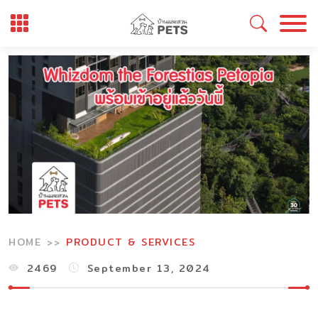
Skip
to
content
HOME
PRODUCT & SERVICES
2469
September 13, 2024