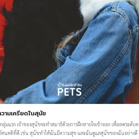
วามเครียดในสุนัข
 โดยกลุ่มแรก เจ้าของสุนัขจะทำสมาธิด้วยการฝึกหายใจเข้าออก เพื่อลดระดั
ทัศนคติที่ดี เช่น สุนัขทำให้ฉันมีความสุข และฉันดูแลสุนัขของฉันอย่างดี