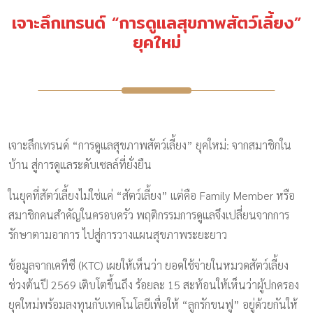
เจาะลึกเทรนด์ “การดูแลสุขภาพสัตว์เลี้ยง”
ยุคใหม่
เจาะลึกเทรนด์ “การดูแลสุขภาพสัตว์เลี้ยง” ยุคใหม่: จากสมาชิกใน
บ้าน สู่การดูแลระดับเซลล์ที่ยั่งยืน
ในยุคที่สัตว์เลี้ยงไม่ใช่แค่ “สัตว์เลี้ยง” แต่คือ Family Member หรือ
สมาชิกคนสำคัญในครอบครัว พฤติกรรมการดูแลจึงเปลี่ยนจากการ
รักษาตามอาการ ไปสู่การวางแผนสุขภาพระยะยาว
ข้อมูลจากเคทีซี (KTC) เผยให้เห็นว่า ยอดใช้จ่ายในหมวดสัตว์เลี้ยง
ช่วงต้นปี 2569 เติบโตขึ้นถึง ร้อยละ 15 สะท้อนให้เห็นว่าผู้ปกครอง
ยุคใหม่พร้อมลงทุนกับเทคโนโลยีเพื่อให้ “ลูกรักขนฟู” อยู่ด้วยกันให้