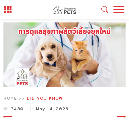
Skip
to
content
HOME
DID YOU KNOW
3480
May 14, 2026