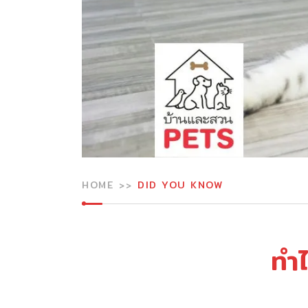
HOME
DID YOU KNOW
ทำไ