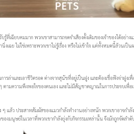
รับรู้ที่เฉียบคมมาก พวกเขาสามารถจดจำเสียงดั้งเดิมของเจ้าของได้อย่า
ียวทำนิ่งเฉย ไม่ใช่เพราะพวกเขาไม่รู้เรื่อง หรือไม่เข้าใจ แต่ทั้งหมดนี
ล่าและเอาชีวิตรอด ต่างจากสุนัขที่อยู่เป็นฝูง และต้องเชื่อฟังจ่าฝูงเพื
าง ๆ ตามความพึงพอใจของตนเอง และไม่มีสัญชาตญาณในการประจบเพื่อเ
่จริง ๆ แล้ว ประสาทสัมผัสของแมวกำลังทำงานอย่างหนัก พวกเขาอาจกำลั
กของมนุษย์ในเวลาที่พวกเขากำลังยุ่งกับกิจกรรมเหล่านั้น จึงมักถูกจัดลำด