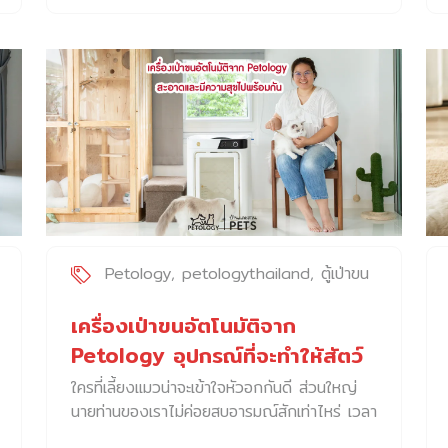
สุนัข ในประเทศไทย ทั้งในกรุงเทพ และต่าง
ฐานะโรงพยาบาลสัตว์เอกชนลำดับต้นใน
จังหวัด เพื่อให้เป็นข้อมูลสำหรับผู้ที่กำลังสนใจค่ะ
ประเทศไทย โรงพยาบาลฯ จึงได้ริเริ่มให้บริการ
โดยจะเรียนเพื่อไปใช้กับสัตว์เลี้ยงที่บ้าน หรือเรียน
ทางการแพทย์เฉพาะทาง โดยมุ่งหมายที่จะให้
เพื่อไปเป็นผู้ประกอบการ ก็สามารถเลือกได้ตาม
บริการการรักษาอย่างครอบคลุม รวมไปถึงเติม
ความต้องการเลยค่ะ 10 สถาบันสอนตัดขนสุนัข
เต็มการใช้ชีวิตร่วมกับสัตว์เลี้ยงอย่างมีคุณภาพ
ที่ยังเปิดสอนในปัจจุบัน 1. Perfect dogs
ด้วยการเปิดสวนสาธารณะสำหรับสัตว์เลี้ยง ร้าน
thailand สถาบัน Perfect Dogs Thailand
อาหาร คาเฟ่ ที่สามารถพาสัตว์เลี้ยงไปใช้บริการ
เปิดสอนอาบน้ำตัดขน สุนัขและแมว โดยผู้สอนได้
ได้ ปัจจุบัน โรงพยาบาลสัตว์ทองหล่อเป็นโรง
รับใบประกาศนียบัตรจากประเทศสิงค์โปร์ พร้อม
พยาบาลสัตว์เอกชนลำดับต้นๆ และที่นี่ยังพัฒนา
ด้วยประสบการณ์อาบน้ำตัดขนสุนัขและแมว
คุณภาพอย่างต่อเนื่องโดยคำนึงถึงความ
มากกว่า 20 ปี และเปิดสอนตัดขนสุนัขและแมว
ต้องการของลูกค้าเป็นปัจจัยหลัก ข้อมูลติดต่อ
มากกว่า 10 ปี นักเรียนที่จบหลักสูตรอาบน้ำตัด
เว็บไซต์ https://thonglorpet.com/เฟซบุ๊ก
Petology
petologythailand
ตู้เป่าขน
ขนจากที่นี่ ทางสถาบันได้จัดงานรองรับให้กับ
หลัก
สัตว์เลี้ยง
นักเรียนทุกคน เพื่อให้ได้ร่วมงานกับร้านกรูมมิ่ง
https://www.facebook.com/ThonglorPetสาขา
เครื่องเป่าขนอัตโนมัติจาก
มืออาชีพ เช่น Dogpaw, Peta และ Pet Zoo
ศรีนครินทร์ https://www.facebook.com/
Petology อุปกรณ์ที่จะทำให้สัตว์
เป็นต้น จึงเป็นหลักสูตรการเรียนการสอน […]
โรงพยาบาลสัตว์ทองหล่อ-สาขา
เลี้ยงของคุณสะอาดและมีความสุข
ใครที่เลี้ยงแมวน่าจะเข้าใจหัวอกกันดี ส่วนใหญ่
ศรีนครินทร์-430497843681818เบอร์โทรศัพท์
ไปพร้อมกัน
นายท่านของเราไม่ค่อยสบอารมณ์สักเท่าไหร่ เวลา
สาขาศรีนครินทร์ […]
ต้องอาบน้ำ บางบ้านอาจพออาบให้เองได้บ้าง แต่