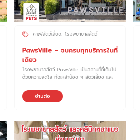
อี้มีเหตุให้ต้องเดินทางไปต่างจังหวัด จึงนำสุนัข
มาฝากคุณโซอี้เลี้ยง จึงเกิดเป็นจุดเริ่มต้นของ
การรับฝากเลี้ยงสุนัขแบบไม่ขังกรง ในชื่อ วิลล่า
คาลัว คุณโซอี้เล่าว่า คำว่า คาลัว เป็นหนึ่งในชื่อ
ของน้องหมาสายพันธุ์เชตแลนด์ชีปด็อกของคุณ
คาเฟ่สัตว์เลี้ยง
โรงพยาบาลสัตว์
โซอี้ ชอบทำตัวเป็นพี่เลี้ยงของน้องหมาที่นำมา
ฝากเลี้ยงที่นี่ ทำให้พ่อแม่บางท่านเรียกที่นี่ว่า
PawsVille – จบครบทุกบริการในที่
โรงเรียนอนุบาลคาลัว หรือบางครั้งก็เรียกว่า
เดียว
บ้านพี่คาลัว ก่อนหน้านี้ คุณโซอี้รับฝากเลี้ยงสุนัข
โรงพยาบาลสัตว์ PawsVille เป็นสถานที่ที่เต็มไป
เป็นงานอดิเรกมาโดยตลอด และตั้งใจทำจริงจัง
ด้วยความสดใส ทั้งเหล่าน้อง ๆ สัตว์เลี้ยง และ
ในเชิงธุรกิจเมื่อปลายปี 2022 ที่ผ่านมา ปัจจุบัน
การออกแบบที่ให้ความรู้สึกมีชีวิตชีวา โรง
วิลล่าคาลัวสามารถรองรับน้องหมาได้ทั้งหมด 15
พยาบาลสัตว์ PawsVille เกิดความจากความ
ตัว และในอนาคต คุณโซอี้มีแผนพัฒนาพื้นที่ที่
อ่านต่อ
ตั้งใจที่อยากมอบความรู้สึกที่สดชื่นและมีชีวิตชีวา
เหลือเป็นสระว่ายน้ำสำหรับสุนัขด้วย ส่วนค่าบริการ
ให้กับเจ้าของสัตว์เลี้ยง ที่พาน้อง ๆ มาใช้บริการ
สำหรับฝากเลี้ยง เริ่มต้นที่ 500 บาท ถึง 1200
ในขณะเดียวกันก็ยังคงรักษมาตรฐานความสะอาด
บาท ต่อตัวต่อวัน คิดตามน้ำหนักและอายุ โดยนับ
และความปลอดภัย ของการเป็นโรงพยาบาลสัตว์
จากวันแรกที่มาส่งถึงวันที่มารับ เช่น […]
PawsVille จึงเลือกใช้โทนสีการตกแต่งโรง
พยาบาลสัตว์ และส่วนต่าง ๆ ด้วยสีสันสดใส เพื่อ