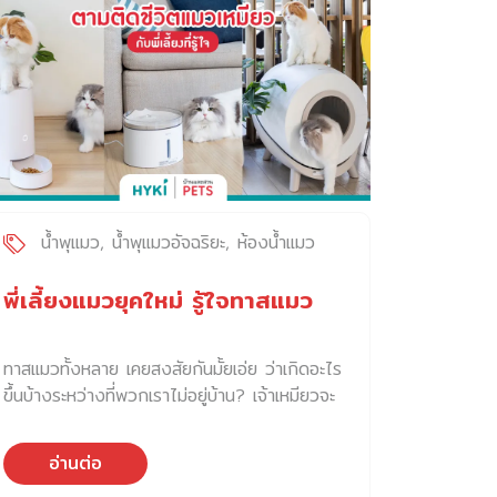
studio ร้าน Exotic pets studio ได้รวบรวม
สัตว์เลี้ยงทางเลือกที่น่าหลงใหลไว้มากมายหลาย
ชนิด ทั้ง Sailfin Dragon กิ้งก่าชายน้ำ
Scaleless Corn Snake งูคอร์นไร้เกล็ด
Crested gecko หรือตุ๊กแกขนตา และกิ้งก่า
Chameleon สำหรับมือใหม่ ทางร้านก็มีผู้
เชี่ยวชาญคอยให้คำปรึกษา และภายในร้าน เจ้า
หน้าที่ก็ยังดูแลเรื่องอาหาร และความสะอาดของ
สัตว์เลี้ยงแต่ละตัวเป็นอย่างดี จึงมั่นใจได้ว่า สัตว์
น้ำพุแมว
น้ำพุแมวอัจฉริยะ
ห้องน้ำแมว
เลี้ยงทุกตัวที่อยู่ที่นี่มีสุขภาพร่างกายแข็งแรง และ
ปลอดโรค นอกจากนี้ ทางร้านยังมีอุปกรณ์
พี่เลี้ยงแมวยุคใหม่ รู้ใจทาสแมว
สำหรับการเลี้ยง และอาหารสัตว์เลี้ยง แบบครบ
ครัน จากแบรนด์ชั้นนำ ให้เลือกสรรตามต้องการ
ทาสแมวทั้งหลาย เคยสงสัยกันมั้ยเอ่ย ว่าเกิดอะไร
[…]
ขึ้นบ้างระหว่างที่พวกเราไม่อยู่บ้าน? เจ้าเหมียวจะ
กินข้าวตอนไหน จะกินน้ำบ้างหรือเปล่า หรือจะมี
ปัญหาเรื่องขับถ่ายบ้างมั้ยน้า แมวเหมียว สัตว์
อ่านต่อ
เลี้ยงที่มักถูกมองว่า มีความอินดี้ และ มีความเป็น