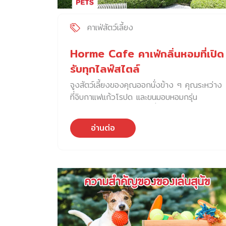
คาเฟ่สัตว์เลี้ยง
Horme Cafe คาเฟ่กลิ่นหอมที่เปิด
รับทุกไลฟ์สไตล์
จูงสัตว์เลี้ยงของคุณออกนั่งข้าง ๆ คุณระหว่าง
ที่จิบกาแฟแก้วโรปด และขนมอบหอมกรุ่น
ท่ามกลางบรรยากาศอันร่มรื่นของ Horme
Cafe ที่มาของคำว่า Horme Cafe มาจากคำ
อ่านต่อ
ว่า “หอม” ที่สื่อถึงกลิ่นของกาแฟและขนมอบ
พร้อมกลิ่นอายจากธรรมชาติในบรรยากาศที่ราย
ล้อมไปด้วยพื้นที่สีเขียว เหมาะกับการพักผ่อนหลีก
หนีจากความวุ่นวายของตัวเมือง ที่หอมคาเฟ่ได้
เน้นการตกแต่งร้านด้วยวัสดุธรรมชาติ เช่น ไม้
หิน ดิน โดยนำมาเป็นวัสดุตกแต่งทั้งภายในและ
ภายนอกร้าน เชื่อมด้วยพื้นที่สีเขียว ที่ให้ความรู้สึก
อบอุ่น สบายตา บ่งบอกเอกลักษณ์ของความเป็น