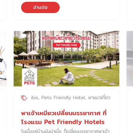
ก็มีบางบ้านที่ไม่สามารถอาบน้ำให้ได้เลย ต้องพา
อ่านต่อ
ไปร้านอาบน้ำตัดขน หรือ สปา แต่ถึงอย่างไร
ส่วนใหญ่นายท่านก็ไม่ค่อยพอใจอยู่ดี เวลาต้อง
อาบน้ำโดยเฉพาะตอนเป่าขน เพราะแมวเป็นสัตว์ที่มี
ความเป็นตัวของตัวเองสูง เขามักจะแสดงออก
เวลาชอบหรือไม่ชอบอะไร และมีความเป็นอิสระสูง
ชอบทำอะไรตามที่ใจอยาก และเมื่ออยู่ใน
สถานการณ์ที่ไม่ชอบ เช่น การเป่าขนหลังอาบน้ำ
ก็อาจทำให้เกิดภาวะเครียดได้ ด้วยสาเหตุนี้จึง
ทำให้ Petology ต้องการที่จะหาอุปกรณ์มาเพื่อ
แก้ปัญหาเหล่านี้ จึงได้เจอกับเครื่องเป่าขน
อัตโนมัติ PePe DR-100 Pro และ 300 Pro
ที่บอกเลยว่า ไม่ธรรมดา เพราะนอกจากจะแก้
ปัญหาลดภาวะเครียดของน้องแมวระหว่างอาบน้ำ
ibis
Pets Friendly Hotel
พาแมวเที่ยว
เป่าขนแล้ว ยังช่วยลดระยะเวลาในการอาบน้ำให้
กับเจ้าของอีกด้วย เพื่อให้เรามีเวลาไปทำอย่างอื่น
พาเจ้าเหมียวเปลี่ยนบรรยากาศ ที่
ได้มากขึ้น วิธีการใช้ไม่ยุ่งยาก เพียงแค่อาบน้ำห้
โรงแรม Pet Friendly Hotels
น้องตามปกติ เสร็จแล้วเช็ดให้หมาด ๆ และนำ
ในเมื่ออยู่บ้านมันน่าเบื่อ ก็เปลี่ยนบรรยากาศพาเจ้า
น้องเข้าเครื่องเป่าขนได้เลย น้องอยู่ในเครื่อง