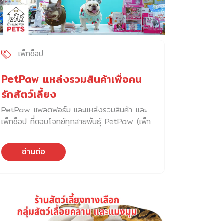
ตัว น้อง ๆ ส่วนใหญ่เป็นสายพันธุ์ลาบราดอร์รี
ทรีฟเวอร์ เบลเยียมมาลินอยส์ และเยอรมันเชเพิร์ด
อายุระหว่าง 1 – 7 ปี น้อง ๆ ทุกตัวผ่านการฝึก
ฟังคำสั่งขั้นพื้นฐานแล้วทุกตัว เช่น นั่ง คอย ชิด
และหมอบ เป็นต้น สุนัขที่นำมาประมูล เป็นสุนัขที่ไม่
เพ็ทช็อป
ผ่านเกณฑ์การทดสอบในภารกิจทางทหาร แต่
สามารถเป็นสัตว์เลี้ยง เป็นเพื่อน หรือเฝ้าบ้านได้
PetPaw แหล่งรวมสินค้าเพื่อคน
นำมาประมูลให้ประชาชนที่สนใจรับไปเลี้ยงต่อ เพื่อ
รักสัตว์เลี้ยง
ให้น้องได้บ้านใหม่ที่มีความพร้อม และเป็นบ้านที่
PetPaw แพลตฟอร์ม และแหล่งรวมสินค้า และ
แสนอบอุ่น สุนัขทุกตัวมีบุคลิกน่ารัก […]
เพ็ทช็อป ที่ตอบโจทย์ทุกสายพันธุ์ PetPaw (เพ็ท
พอว์) tech startup ด้านสัตว์เลี้ยงและ เพ็ท
ช็อป ของคนไทย ที่ใช้เทคโนโลยีสมัยใหม่เข้ามา
อ่านต่อ
เป็นส่วนสำคัญในการดำเนินธุรกิจสัตว์เลี้ยง ที่
กำลังเติบโตขึ้นอย่างต่อเนื่อง โดย PetPaw ได้
สร้างแพลตฟอร์ม e-commerce ผ่านแอปพลิ
เคชั่น Pet Paw เพื่อให้การเข้าถึงเพ็ทช็อป
สะดวกในทุกสถานการณ์ บนแอปพลิเคชั่นของ
PetPaw มีบริการจำหน่ายสินค้าสัตว์เลี้ยง