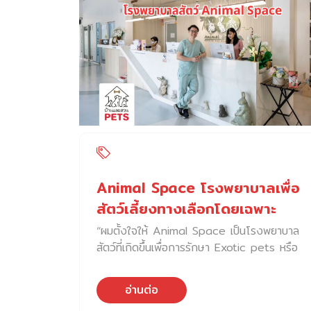
Centre ได้รวบรวมสินค้าเกี่ยวกับสัตว์เลี้ยงทุก
เป็นปัญหาบางอย่างออกมา อย่างการเห่า ดังนั้น
ประเภท ตั้งแต่อาหารสัตว์เลี้ยงเกรดพรีเมียม ไป
ของเล่นที่ดีจึงควรมีความยากที่สุนัขสามารถเล่น
จนถึงอุปกรณ์เครื่องใช้ต่างๆ ที่อำนวยความ
ได้สำเร็จ ซึ่งในการเลือกของเล่นนั้นจะต้อง
สะดวกให้ชีวิตของน้อง ๆ และคุณพ่อคุณแม่มี
พิจารณาจากความสามารถของสุนัขแต่ละตัวด้วย
ความสุขมากขึ้น พนักงานทุกคนที่นี่ มีความรู้ความ
การใช้ของเล่นในลักษณะนี้ถือเป็นการออกกำลัง
เข้าใจในผลิตภัณฑ์แต่ละชนิดเป็นอย่างดี และยัง
กายทางจิตใจรูปแบบหนึ่ง (mental
พร้อมให้บริการด้วยความใส่ใจ และยังมี
stimulation) […]
สัตวแพทย์ประจำสาขา เพื่อให้คำปรึกษาด้าน
สุขภาพสัตว์เลี้ยง และการใช้ยาที่ถูกต้อง แก่คุณ
พ่อคุณแม่อีกด้วย หากคุณพ่อคุณแม่กำลังมอง
หาความครบครัน และหลากหลายของสินค้า ที่จะ
Animal Space โรงพยาบาลเพื่อ
ช่วยเติมเต็มความสุขให้กับสัตว์เลี้ยงแสนรัก The
สัตว์เลี้ยงทางเลือกโดยเฉพาะ
Pet Safari สาขา Paradise Park อาจเป็น
“ผมตั้งใจให้ Animal Space เป็นโรงพยาบาล
หนึ่งในตัวเลือกที่น่าสนใจ สำหรับการเติมเต็มความ
สัตว์ที่เกิดขึ้นเพื่อการรักษา Exotic pets หรือ
สุขร่วมกันระหว่างคุณพ่อคุณแม่และน้อง ๆ
สัตว์เลี้ยงทางเลือก อย่างแท้จริง” หมออ้อย –
นอกจากนี้ The Pet […]
น.สพ.เชาวพันธ์ ยินหาญมิ่งมงคล ผู้ก่อตั้ง และผู้
อ่านต่อ
อำนวยการ โรงพยาบาลสัตว์แอนิมิลสเปซ