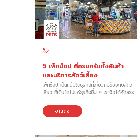
สามารถพบเจอได้ทั่วไปตามท้องตลาด เช่น เชือก
นอกจากจะมีเมนูอาหารเพิ่มขึ้นมาใหม่ในหอมคาเฟ่
ตุ๊กตา และลูกบอลต่าง ๆ เป็นต้น ของเล่นเหล่านี้
แล้ว การเลือกวัตถุดิบทั้งเมนูกาแฟ […]
หากใช้อย่างถูกวิธี นอกจากจะช่วยในเรื่อง
พัฒนาการทางร่างกายของลูกสุนัขแล้ว ยังมี
ส่วนสำคัญในการสร้างความสัมพันธ์อันดีระหว่าง
สุนัขและเจ้าของอีกด้วย สำหรับของเล่นในกลุ่มที่
สอง สุนัขสามารถเล่นได้ด้วยตัวเองโดยไม่จำเป็น
ต้องพึ่งเจ้าของ ของเล่นแบบนี้มักจะมีโครงสร้าง
ที่สามารถใส่ขนม หรืออาหารเข้าไปข้างในได้ โดย
5 เพ็ทช็อป ที่ครบครันทั้งสินค้า
สุนัขจะพยายามหาวิธีทำให้ขนมหลุดออกมา ส่วน
และบริการสัตว์เลี้ยง
ใหญ่แล้ว ของเล่นลักษณะนี้ออกแบบมาเพื่อให้
เพ็ทช็อป เป็นหนึ่งในธุรกิจที่เกี่ยวกับข้องกับสัตว์
สุนัขใช้เวลาไปกับการพยายามหาทางเอาขนม หรือ
เลี้ยง ที่เติบโตไม่แพ้ธุรกิจอื่น ๆ เราจึงได้คัดสรร
อาหารออกมา เป็นกิจกรรมที่กระตุ้นจิตใจ ทำให้
และรวบรวมข้อมูล เพ็ทช็อป ในย่านบางนา ย่านที่
สัตว์ได้ใช้ความคิด ใช้สมอง ลองผิด ลองถูก
ได้ชื่อว่ามีเจ้าของสัตว์เลี้ยงจำนวนมากย่านหนึ่ง
และเรียนรู้หาวิธีที่จะเข้าถึงขนม ของเล่นที่ดีควรมี
อ่านต่อ
เพื่อให้ทุกท่านได้ใช้เป็นข้อมูลการตัดสินใจสำหรับ
ความซับซ้อนในระดับหนึ่ง แต่ไม่ยากจนเกินไป
การใช้บริการครั้งต่อไป 1. The Pet Safari
เพราะถ้ายากมากจนสุนัขไม่สามารถนำของกินออก
สาขา Paradise Park The Pet Safari สาขา
มาได้ จะทำให้สุนัขรู้สึกสับสน และพวกเขาอาจจะ
Paradise Park ในเครือเดียวกับ Pet Lovers
เลิกสนใจของเล่นไปเลย หรือแสดงพฤติกรรมที่