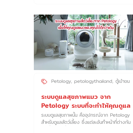
Animal Space หรือโรงพยาบาลสัตว์แอนิมอ
ลสเปซ เกิดขึ้นจากความตั้งใจของหมออ้อย –
น.สพ.เชาวพันธ์ ยินหาญมิ่งมงคล ที่เคยได้ไป
สัมผัสโรงพยาบาลสัตว์สำหรับ Exotic pets
โดยเฉพาะ เมื่อครั้งที่ได้เดินทางไปเยือนต่าง
ประเทศ “ผมจึงตั้งใจอยากให้เกิดโรงพยาบาล
สัตว์เพื่อ Exotic pets ในเมืองไทยบ้าง
เนื่องจากก่อนหน้านี้ยังไม่มีโรงพยาบาลสัตว์
ลักษณะนี้” หมออ้อยกล่าว และด้วยความตั้งใจดี
บวกกับประสบการณ์ในสายงานสัตวแพทย์ที่สั่งสม
มาอย่างยาวนาน โรงพยาบาลสัตว์แอนิมอลสเปซ
จึงเกิดขึ้นได้อย่างที่ตั้งใจ “แอนิมอลสเปซเกิดขึ้น
Petology
petologythailand
ตู้เป่าขน
ภายใต้แนวคิด Exotic friendly hospital หรือ
สัตว์เลี้ยง
โรงพยาบาลที่เป็นมิตรกับสัตว์เลี้ยงทางเลือก”
ระบบดูแลสุขภาพแมว จาก
หมออ้อยกล่าวและเสริมว่า “ดังนั้น การออกแบบ
Petology ระบบที่จะทำให้คุณดูแล
ต่าง ๆ ตั้งแต่ตัวอาคาร ห้องปฎิบัติการต่าง ๆ ที่
แมวของคุณได้ดีกว่าเดิม
ระบบดูแลสุขภาพนั้น คืออุปกรณ์จาก Petology
เกี่ยวข้องกับการรักษาสัตว์ จึงให้ความสำคัญกับ
สำหรับดูแลสัตว์เลี้ยง ซึ่งแต่ละอันทำหน้าที่ต่างกัน
ธรรมชาติของสัตว์เลี้ยงทางเลือกชนิดต่าง ๆ “
แต่เชื่อมโยงซึ่งกันและกัน เป็นระบบ Ecosystem
ยกตัวอย่างเช่น ภายในห้องตรวจ เจ้าหน้าที่จะวา