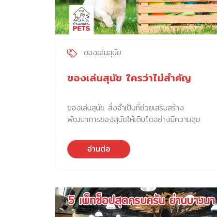
หอมคาเฟ่ได้เป็นอย่างดี ทางร้านได้คำนึงถึงผู้ใช้
บริการทุกคนที่เข้ามาในพื้นที่ของหอมคาเฟ่ สร้าง
ความรู้สึกเชื่อมต่อจากภายนอกจนถึงภายในร้าน
เข้าถึงง่าย และอบอุ่น เปรียบเหมือนคุณกำลังนั่ง
อยู่ในบ้านหลังเล็ก ๆ ทุกพื้นที่จึงตอบสนองความ
ของเล่นสุนัข
ต้องการที่แตกต่างกันของลูกค้าได้ ด้วย
เฟอร์นิเจอร์ที่ออกแบบให้โค้งมน ลบเหลี่ยมมุมให้
ของเล่นสุนัข ใครว่าไม่สำคัญ
นั่งได้ทุกองศาของโต๊ะ เหมาะสำหรับทุกกลุ่มผู้ใช้
งาน ไม่ว่าจะเป็นโต๊ะสำหรับครอบครัวแบบหลายที่
ของเล่นสุนัข สิ่งจำเป็นที่ช่วยเสริมสร้าง
นั่ง โต๊ะบาร์สูงสำหรับนั่งทำงาน หรือจะนั่งตรง
พัฒนาการของสุนัขให้เติบโตอย่างมีความสุข
เคาเตอร์ตรงกลางที่สามารถมองบาริสต้ารังสรรค์
พวกเราต่างทราบดีว่า การเล่นของเล่นมีส่วนช่วย
เมนูได้เช่นกัน หอมคาเฟ่ยังเปิดพื้นที่ด้านนนอก ให้
ในการสร้างเสริมพัฒนาการทั้งทางด้านร่างกาย
เป็นพื้นที่สำหรับผู้ที่ต้องการสร้างประสบการณ์
อ่านต่อ
และจิตใจให้กับเด็ก ในทำนองเดียวกัน ของเล่น
ระหว่าง “คน” และ “สัตว์เลี้ยง” โดยคุณพ่อคุณ
สุนัข ก็มีความจำเป็นเป็นอย่างมาก ทั้งในสุนัขเด็ก
แม่ที่นำน้องมาใช่บริการที่หอมคาเฟ่สามารถใช้เวลา
และสุนัขโตเต็มวัย โดยทั่วไป เราสามารถแบ่งของ
ที่แสนพิเศษร่วมกันในมุมต่าง ๆ ของพื้นที่สีเขียว
เล่นสุนัขได้เป็น 2 แบบใหญ่ ๆ คือ แบบที่เราต้อง
ภายนอกร้านได้ ในส่วนของเมนูอาหารและเครื่อง
เล่นกับสุนัข กับแบบที่พวกเขาสามารถเล่นสนุกได้
ดื่ม หอมคาเฟ่ได้มอบความครบครัน ทั้ง Coffee
ด้วยตัวเอง ของเล่นกลุ่มแรก ได้แก่ ของเล่นที่
และ Brunch ให้เมนูเอ็นจอยได้ลูกค้าทุกกลุ่ม