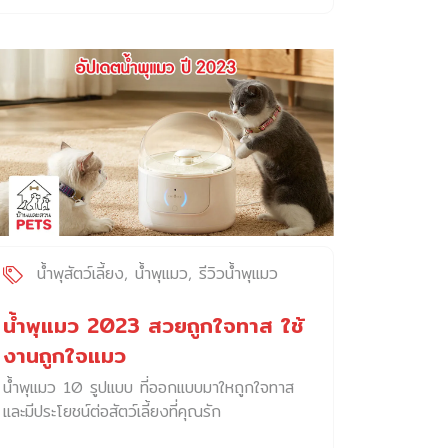
ตัวของตัวเองสูง เวลาที่ทาสบอกซ้าย แมวมักจะ
ไปขวา ทาสเรียกให้มาหา แมวก็ทำหน้าตึง แล้วอยู่
เฉย ๆ หรือ จะเปรียบเทียบให้เห็นภาพง่าย ๆ ก็
อาจคล้ายกับคนที่เป็น Introvert ทำให้ทาสแมว
หลายคนถึงกับต้องกุมขมับ เพราะ คาดเดาจิตใจ
ของเจ้าเหมียวได้ยากเหลือเกิน โดยกิจวัตรประจำ
วันของเจ้าเหมียวนั้น หลัก ๆ ก็คงหมดไปกับการ
งีบหลับ นั่งส่องนก หรือ วิ่งเล่นปล่อยพลัง ซึ่ง
คงเป็นเรื่องที่ยากเย็นนัก ที่เราจะรู้ได้ว่า น้องกิน
อาหารตอนไหน ดื่มน้ำเยอะหรือเปล่า และ ขับถ่าย
กี่ครั้งต่อวัน แต่ก็คงดีไม่น้อย หากเรามีพี่เลี้ยงที่รู้
ใจ ที่สามารถช่วยทาสสอดส่อง และ ประหยัดแรง
น้ำพุสัตว์เลี้ยง
น้ำพุแมว
รีวิวน้ำพุแมว
ได้ วันนี้บ้านและสวน Pets จะมาแนะนำให้ทุกคน
รู้จักกับพี่เลี้ยงแมวเหมียวยุคใหม่ ที่ชื่อว่า NOTTY
น้ำพุแมว 2023 สวยถูกใจทาส ใช้
Trio อุปกรณ์อัจฉริยะสำหรับน้องแมว ที่ประกอบ
งานถูกใจแมว
ไปด้วย น้ำพุแมว เครื่องให้อาหารอัตโนมัติ และ
น้ำพุแมว 10 รูปแบบ ที่ออกแบบมาใหถูกใจทาส
ห้องน้ำอัตโนมัติ […]
และมีประโยชน์ต่อสัตว์เลี้ยงที่คุณรัก