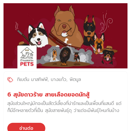
ความก้าวร้าว และความน่าเกรงขาม ต่อมา ในปี 1920 สุนัขสาย
พันธุ์นี้ได้รับการฝึกฝน เพื่อใช้ในการล่อกระทิง และการต่อสู้อื่น ๆ
อย่าง ความสามารถในการสะกดรอย การแข่งขันเรื่องของ
ความเร็ว (Agility) การไล่ล่า และการลากน้ำหนัก จนขึ้นชื่อว่า
เป็นสุนัข “Fighting dog” จากนั้นในปี 1980 ในสื่อภาพยนต์
รูปภาพเริ่มมีการใช้ภาพของสุนัขสายพันธุ์นี้มากขึ้น ทำให้ได้รับ
ความนิยมมากขึ้นเรื่อยมา ปัจจุบันสุนัขสายพันธุ์ อเมริกันพิทบูลเท
อเรีย เริ่มมีความคุ้นชินกับมนุษย์มากขึ้น รักความสงบมากขึ้น รัก
ธรรมชาติ มีลักษณะที่แตกต่างจากบรรพบุรุษมากขึ้น และเป็น
สุนัขสายพันธุ์ที่มีความใกล้ชิดกับสุนัขสายพันธุ์ Staffordshire
terriers รวมถึงได้รับการขึ้นทะเบียนสุนัขพันธุ์อเมริกันพิทบูล
จาก United Kennel Club (UKC) อีกด้วย ลักษณะทาง
ทิเบตัน มาสทิฟฟ์
บางแก้ว
พิตบูล
กายภาพ อเมริกันพิทบูล […]
6 สุนัขดาวร้าย สายเลือดยอดนักสู้
สุนัขส่วนใหญ่มักจะเป็นสัตว์เลี้ยงที่น่ารักและเป็นเพื่อนที่แสนดี แต่
ก็มีอีกหลายตัวที่เป็น สุนัขสายพันธุ์ดุ ว่าแต่จะมีพันธุ์ไหนกันบ้าง
มาดูเลยจ้า
อ่านต่อ