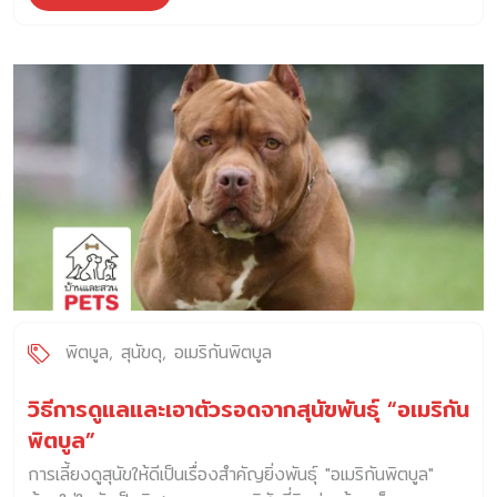
พิตบูล
สุนัขดุ
อเมริกันพิตบูล
วิธีการดูแลและเอาตัวรอดจากสุนัขพันธุ์ “อเมริกัน
พิตบูล”
การเลี้ยงดูสุนัขให้ดีเป็นเรื่องสำคัญยิ่งพันธุ์ "อเมริกันพิตบูล"