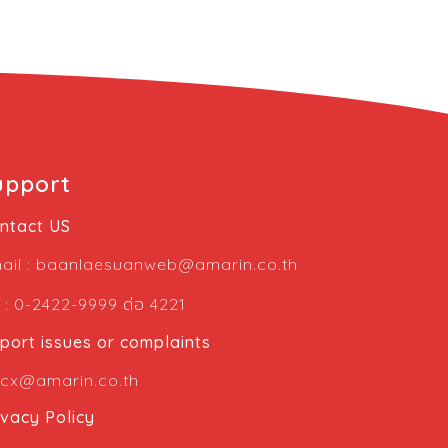
upport
ntact US
ail :
baanlaesuanweb@amarin.co.th
ต่อ
l : 0-2422-9999
4221
port issues or complaints
cx@amarin.co.th
ivacy Policy