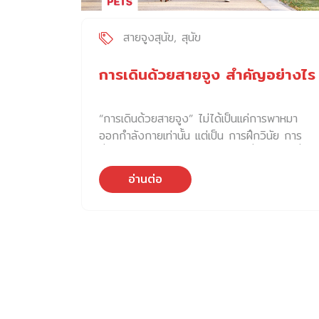
สายจูงสุนัข
สุนัข
การเดินด้วยสายจูง สำคัญอย่างไร
“การเดินด้วยสายจูง” ไม่ได้เป็นแค่การพาหมา
ออกกำลังกายเท่านั้น แต่เป็น การฝึกวินัย การ
สื่อสาร และการสร้างสายสัมพันธ์ ที่ทรงพลังที่สุด
กิจกรรมหนึ่งระหว่างคนกับหมา มาดูในแต่ละ
อ่านต่อ
ประเด็นเรื่อง การเดินด้วยสายจูง กันแบบชัด ๆ
ครับ ทำไม “การเดินด้วยสายจูง” ถึงสำคัญ?
ตำแหน่งที่หมาควรเดิน : ข้างๆ ข้างหน้า หรือข้าง
หลัง? คำตอบ คือ ไม่มีตำแหน่งที่ “ถูกต้อง
ตายตัว” สำหรับทุกคน แต่ละตำแหน่งมี “ความ
หมาย” และ “ผลลัพธ์” ที่ต่างกันดังนี้: 1. เดิน
ข้างๆ (Heel Walk / By your side) ความ
หมาย: เราเป็นผู้นำ เขาเชื่อฟังและติดตามผลลัพธ์: