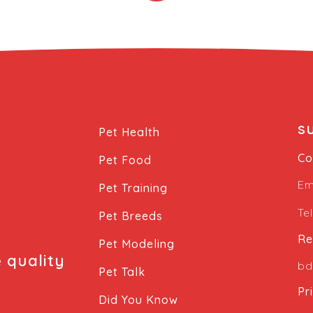
แบบ อย่าง สายจูงเชือกไนลอนหรือหนัง, สายจูง
แบบรัดหน้าอก, สายจูงแบบโซ่ หรือสายจูงสำหรับ
สุนัขหลายตัว โดยแต่ละแบบก็มีข้อดี-ข้อเสียของ
การใช้งานที่แตกต่างกัน ซึ่งถ้าหากแต่ละบ้านจะมี
สายจูงครบทุกแบบก็ดูจะมากมายเกินความจำเป็น
ดังนั้น หากจะเลือกสายจูงสำหรับสุนัขสักเส้น
แน่นอนว่าจะต้องเป็นสายจูงที่ดี มีคุณภาพ พกพา
ได้สะดวก มีการใช้งานที่ยืดหยุ่นเหมาะกับกิจกรรม
s
Pet Health
และการใช้งานที่หลากหลาย ที่สำคัญจะต้องทำให้
เจ้าของและสุนัขรู้สึกสบาย ปลอดภัย และรู้สึกเป็น
Co
Pet Food
อิสระ เพื่อให้สามารถใช้สายจูงร่วมกันได้อย่างมี
Em
ความสุข สายจูง “Flexi” สุดยอดเทคโนโลยี ที่
Pet Training
เมื่อลองใช้จะสัมผัสได้ถึงความแตกต่าง สายจูง
Te
Pet Breeds
แบบตลับ Flexi เป็นสายจูงแบบยืดหยุ่นที่ถูกคิดค้น
และผลิตขึ้นในประเทศเยอรมัน ทุกตลับถูกประกอบ
Re
Pet Modeling
ขึ้นด้วยมือ (Handmade) ทั้งหมด และผ่านการ
e quality
bd
ตรวจสอบคุณภาพมากกว่า 90 ครั้งก่อนออก
Pet Talk
จากจำหน่ายให้คนรักสุนัขได้ใช้งานจริง ตลับสาย
Pr
Did You Know
จูงถูกออกแบบมาให้มีดีไซน์สวยงาม เรียบ