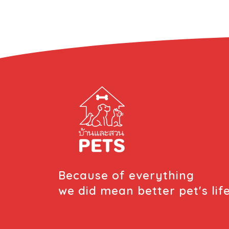
หมาสงบ โฟกัส ไม่ดึง ไม่นำเหมาะกับ: การฝึก
เบื้องต้น / การพาเดินในพื้นที่พลุกพล่านข้อควร
ระวัง: ต้องฝึกสม่ำเสมอ ใช้คำสั่งชัดเจน เช่น
“ข้าง” หรือ “ชิด” 2. […]
Because of everything
we did mean better pet's lif