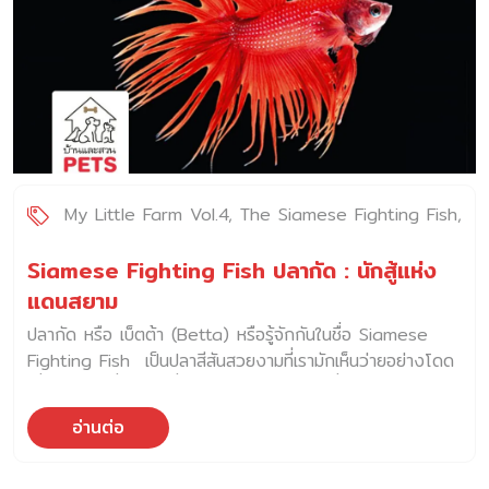
My Little Farm Vol.4
The Siamese Fighting Fish
ปลากัดสยาม
Siamese Fighting Fish ปลากัด : นักสู้แห่ง
แดนสยาม
ปลากัด หรือ เบ็ตต้า (Betta) หรือรู้จักกันในชื่อ Siamese
Fighting Fish เป็นปลาสีสันสวยงามที่เรามักเห็นว่ายอย่างโดด
เดี่ยวในขวดซึ่งครั้งหนึ่งเคยใส่เหล้าหรือแจกันที่ตั้งไว้ในบ้านหรือ
สำนักงาน ซึ่งกระทรวงวัฒนธรรมได้ประกาศขึ้นทะเบียนให้ปลา
อ่านต่อ
กัดเป็น สัตว์น้ำประจำชาติไทย ความเป็นมา: ปลากัดพบครั้งแรก
ในแถบเอเชียตะวันออกเฉียงใต้ อาศัยอยู่ตามท้องไร่ท้องนา หรือ