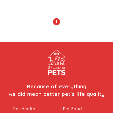
แอ่งน้ำในเขตที่ราบลุ่มน้ำท่วมถึง ปลากัดจึงคุ้นเคยกับสภาวะน้ำ
ท่วมและความแห้งแล้งที่รุนแรงได้ จากวงจรความเปลี่ยนแปลง
ของสภาพแวดล้อมเช่นนี้ทำให้ปลากัดปรับตัวและกลายเป็น
labyrinth fish คือมีอวัยวะช่วยหายใจบนผิวน้ำได้ ใช้ปากฮุบ
1
อากาศโดยไม่ต้องผ่านเหงือกเหมือนปลาทั่วไป สิ่งนี้จึงทำให้ปลา
กัดและปลาอีกหลายชนิดมีชีวิตอยู่ได้ในเวลามีน้ำน้อย นี่เป็นการ
อธิบายว่า ทำไมปลากัดจึงอยู่นิ่งๆ ในเวลาที่ขาดน้ำ ทั้งยังทนอยู่
ในพื้นที่เล็กๆ และบริเวณที่มีน้ำไม่สะอาดได้ดี การเลี้ยงปลากัดจึง
ใช้น้ำน้อยมากเมื่อเทียบกับปลาชนิดอื่น และชอบอยู่ในน้ำที่มี
อุณหภูมิประมาณ 28-30 องศาเซลเซียส ชื่อ: ปลากัดหรือ
เบ็ตต้าได้ชื่อมาจากนักรบเอเชียโบราณ “เบ็ตตาช” (Bettah) ที่
เรียกเช่นนี้ก็เพราะการต่อสู้อันดุเดือดของมัน ปลากัดเป็นที่นิยม
มาก จากข้อมูลในช่วงศตวรรษที่ 18 พบว่าการกัดปลาเป็นกีฬา
ที่มีชื่อเสียงของไทย ในอดีตพระมหากษัตริย์สยามจัดตั้งบ่อนกัด
ปลา เพื่อใช้เป็นเครื่องมือเก็บภาษี นอกจากนี้ยังพบหลักฐานที่
Because of everything
บันทึกถึงการนำปลากัดไทยไปเลี้ยงในยุโรปเมื่อปี พ.ศ. 2414
we did mean better pet's life quality
เพาะพันธุ์สำเร็จที่ประเทศฝรั่งเศส เมื่อปี พ.ศ. 2436 และนำไปใน
เยอรมันนีครั้งแรก ในปี พ.ศ. 2439 และเข้าสู่สหรัฐอเมริกาในปี
Pet Health
Pet Food
พ.ศ. 2453 สายพันธุ์ปลากัด 1 […]