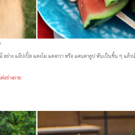
m
ม้ อย่าง แอ๊ปเปิ้ล แตงโม แตงกวา หรือ แคนตาลูป หันเป็นชิ้น ๆ แล้ว
์ต่อร่างกาย