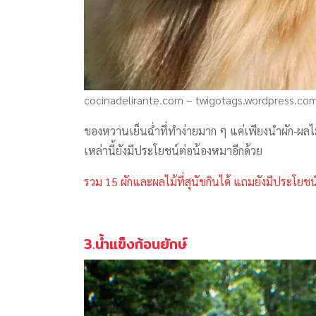
cocinadelirante.com – twigotags.wordpress.co
ของหวานเย็นฉ่ำที่ทำง่ายมาก ๆ แค่เพียงนำผัก-ผลไ
เหล่านี้ยังมีประโยชน์ต่อน้องหมาอีกด้วย
รวม 15 ผักและผลไม้ที่สุนัขกินได้ แถมยังมีประโยชน
3.น้ำแข็งก้อนยักษ์