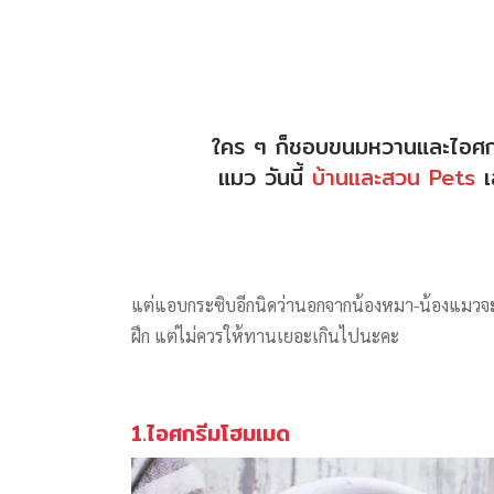
ใคร ๆ ก็ชอบขนมหวานและไอศกรีมก
แมว วันนี้
บ้านและสวน Pets
เ
แต่แอบกระซิบอีกนิดว่านอกจากน้องหมา-น้องแมวจะสา
ฝึก แต่ไม่ควรให้ทานเยอะเกินไปนะคะ
1.ไอศกรีมโฮมเมด