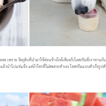
่ะคะ เพราะ วัตถุดิบที่นำมาใช้ค่อนข้างใกล้เคียงกับไอศกรีมที่เราทานกัน 
วย แล้วนำไปแช่แข็ง แต่ถ้าใครที่ไม่สะดวกทำเอง ไอศกรีมแบบสำเร็จรู