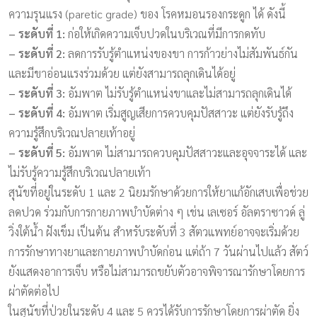
ความรุนแรง (paretic grade) ของ โรคหมอนรองกระดูก ได้ ดังนี้
– ระดับที่ 1:
ก่อให้เกิดความเจ็บปวดในบริเวณที่มีการกดทับ
– ระดับที่ 2:
ลดการรับรู้ตำแหน่งของขา การก้าวย่างไม่สัมพันธ์กัน
และมีขาอ่อนแรงร่วมด้วย แต่ยังสามารถลุกเดินได้อยู่
– ระดับที่ 3:
อัมพาต ไม่รับรู้ตำแหน่งขาและไม่สามารถลุกเดินได้
– ระดับที่ 4:
อัมพาต เริ่มสูญเสียการควบคุมปัสสาวะ แต่ยังรับรู้ถึง
ความรู้สึกบริเวณปลายเท้าอยู่
– ระดับที่ 5:
อัมพาต ไม่สามารถควบคุมปัสสาวะและอุจจาระได้ และ
ไม่รับรู้ความรู้สึกบริเวณปลายเท้า
สุนัขที่อยู่ในระดับ 1 และ 2 นิยมรักษาด้วยการให้ยาแก้อักเสบเพื่อช่วย
ลดปวด ร่วมกับการกายภาพบำบัดต่าง ๆ เช่น เลเซอร์ อัลตราซาวด์ ลู่
วิ่งใต้น้ำ ฝังเข็ม เป็นต้น สำหรับระดับที่ 3 สัตวแพทย์อาจจะเริ่มด้วย
การรักษาทางยาและกายภาพบำบัดก่อน แต่ถ้า 7 วันผ่านไปแล้ว สัตว์
ยังแสดงอาการเจ็บ หรือไม่สามารถขยับตัวอาจพิจารณารักษาโดยการ
ผ่าตัดต่อไป
ในสุนัขที่ป่วยในระดับ 4 และ 5 ควรได้รับการรักษาโดยการผ่าตัด ยิ่ง