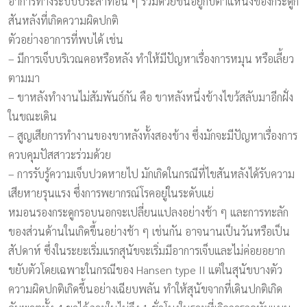
อาการทางระบบประสาทอื่น ๆ ร่วมด้วยขึ้นอยู่กับตำแหน่งของกระดูก
สันหลังที่เกิดความผิดปกติ
ตัวอย่างอาการที่พบได้ เช่น
– มีการเจ็บบริเวณคอหรือหลัง ทำให้มีปัญหาเรื่องการหมุน หรือเลี้ยว
ตามมา
– ขาหลังทำงานไม่สัมพันธ์กัน คือ ขาหลังหนึ่งข้างไขว้สลับมาอีกฝั่ง
ในขณะเดิน
– สูญเสียการทำงานของขาหลังทั้งสองข้าง ซึ่งมักจะมีปัญหาเรื่องการ
ควบคุมปัสสาวะร่วมด้วย
– การรับรู้ความเจ็บปวดหายไป มักเกิดในกรณีที่ไขสันหลังได้รับความ
เสียหายรุนแรง ซึ่งการพยากรณ์โรคอยู่ในระดับแย่
หมอนรองกระดูกรอบนอกจะเปลี่ยนแปลงอย่างช้า ๆ และการทะลัก
ของส่วนด้านในเกิดขึ้นอย่างช้า ๆ เช่นกัน อาจนานเป็นวันหรือเป็น
สัปดาห์ ซึ่งในระยะเริ่มแรกสุนัขจะเริ่มมีอาการเจ็บและไม่ค่อยอยาก
ขยับตัวโดยเฉพาะในกรณีของ Hansen type II แต่ในสุนัขบางตัว
ความผิดปกติเกิดขึ้นอย่างเฉียบพลัน ทำให้สุนัขจากที่เดินปกติเกิด