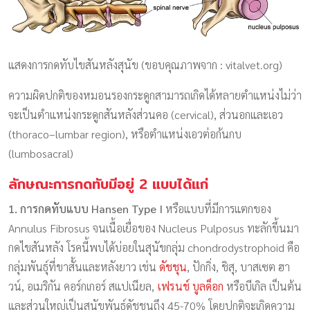
แสดงการกดทับไขสันหลังสุนัข (ขอบคุณภาพจาก : vitalvet.org)
ความผิดปกติของหมอนรองกระดูกสามารถเกิดได้หลายตำแหน่งไม่ว่า
จะเป็นตำแหน่งกระดูกสันหลังส่วนคอ (cervical), ส่วนอกและเอว
(thoraco–lumbar region), หรือตำแหน่งเอวต่อก้นกบ
(lumbosacral)
ลักษณะการกดทับมีอยู่ 2 แบบได้แก่
1. การกดทับแบบ Hansen Type I
หรือแบบที่มีการแตกของ
Annulus Fibrosus จนเนื้อเยื่อของ Nucleus Pulposus ทะลักขึ้นมา
กดไขสันหลัง โรคนี้พบได้บ่อยในสุนัขกลุ่ม chondrodystrophoid คือ
กลุ่มพันธุ์ที่ขาสั้นและหลังยาว เช่น
ดัชชุน
, ปักกิ่ง, ชิสุ, บาสเซต ฮา
วน์, อเมริกัน คอร์กเกอร์ สแปเนียล,
เฟรนช์ บูลด็อก
หรือบีเกิล เป็นต้น
และส่วนใหญ่เป็นสุนัขพันธุ์ดัชชุนถึง 45-70% โดยปกติจะเกิดความ