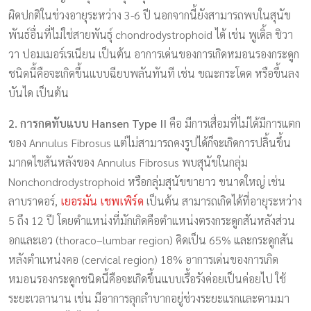
ผิดปกติในช่วงอายุระหว่าง 3-6 ปี นอกจากนี้ยังสามารถพบในสุนัข
พันธ์อื่นที่ไม่ใช่สายพันธุ์ chondrodystrophoid ได้ เช่น พูเดิ้ล ชิวา
วา ปอมเมอร์เรเนียน เป็นต้น อาการเด่นของการเกิดหมอนรองกระดูก
ชนิดนี้คือจะเกิดขึ้นแบบฉียบพลันทันที เช่น ขณะกระโดด หรือขึ้นลง
บันได เป็นต้น
2. การกดทับแบบ Hansen Type II
คือ มีการเสื่อมที่ไม่ได้มีการแตก
ของ Annulus Fibrosus แต่ไม่สามารถคงรูปได้ก็จะเกิดการปลิ้นขึ้น
มากดไขสันหลังของ Annulus Fibrosus พบสุนัขในกลุ่ม
Nonchondrodystrophoid หรือกลุ่มสุนัขขายาว ขนาดใหญ่ เช่น
ลาบราดอร์,
เยอรมัน เชพเพิร์ด
เป็นต้น สามารถเกิดได้ที่อายุระหว่าง
5 ถึง 12 ปี โดยตำแหน่งที่มักเกิดคือตำแหน่งตรงกระดูกสันหลังส่วน
อกและเอว (thoraco–lumbar region) คิดเป็น 65% และกระดูกสัน
หลังตำแหน่งคอ (cervical region) 18% อาการเด่นของการเกิด
หมอนรองกระดูกชนิดนี้คือจะเกิดขึ้นแบบเรื้อรังค่อยเป็นค่อยไป ใช้
ระยะเวลานาน เช่น มีอาการลุกลำบากอยู่ช่วงระยะแรกและตามมา