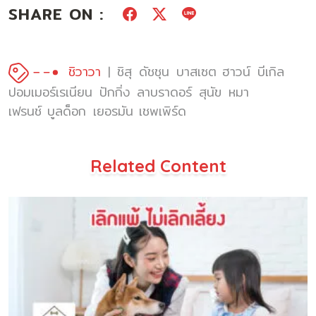
SHARE ON :
ชิวาวา
ชิสุ
ดัชชุน
บาสเซต ฮาวน์
บีเกิล
ปอมเมอร์เรเนียน
ปักกิ่ง
ลาบราดอร์
สุนัข
หมา
เฟรนช์ บูลด็อก
เยอรมัน เชพเพิร์ด
Related Content