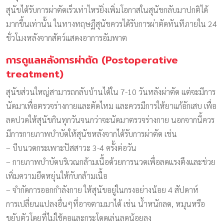
สุนัขได้รับการผ่าตัดเร็วเท่าไหร่ยิ่งเพิ่มโอกาสในสุนัขกลับมาปกติได้
มากขึ้นเท่านั้น ในทางทฤษฏีสุนัขควรได้รับการผ่าตัดทันทีภายใน 24
ชั่วโมงหลังจากสัตว์แสดงอาการอัมพาต
การดูแลหลังการผ่าตัด (Postoperative
treatment)
สุนัขส่วนใหญ่สามารถกลับบ้านได้ใน 7-10 วันหลังผ่าตัด แต่จะมีการ
นัดมาเพื่อตรวจร่างกายและตัดไหม และควรมีการให้ยาแก้อักเสบ เพื่อ
ลดปวดให้สุนัขกินทุกวันจนกว่าจะนัดมาตรวจร่างกาย นอกจากนี้ควร
มีการกายภาพบำบัดให้สุนัขหลังจากได้รับการผ่าตัด เช่น
– บีบนวดกระเพาะปัสสาวะ 3-4 ครั้งต่อวัน
– กายภาพบำบัดบริเวณกล้ามเนื้อด้วยการนวดเพื่อลดแรงตึงและช่วย
เพิ่มความยืดหยุ่นให้กับกล้ามเนื้อ
– จำกัดการออกกำลังกาย ให้สุนัขอยู่ในกรงอย่างน้อย 4 สัปดาห์
การเปลี่ยนแปลงอื่นๆที่อาจตามมาได้ เช่น น้ำหนักลด, หมุนหรือ
ขยับตัวโดยที่ไม่ใช้คอและกระโดดเล่นลดน้อยลง