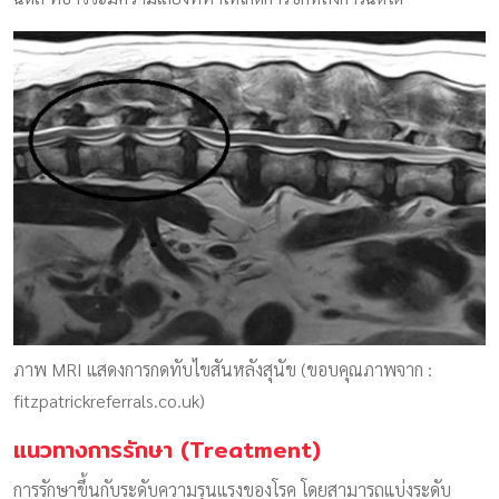
ภาพ MRI แสดงการกดทับไขสันหลังสุนัข (ขอบคุณภาพจาก :
fitzpatrickreferrals.co.uk)
แนวทางการรักษา (Treatment)
การรักษาขึ้นกับระดับความรุนแรงของโรค โดยสามารถแบ่งระดับ