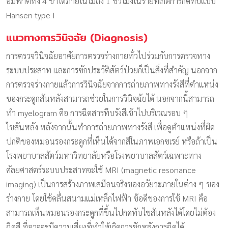
อัมพาตทั้ง 4 ขาได้ภายในไม่ถึง 1 ชั่วโมงในรายที่เกิดการกดทับแบบ
Hansen type I
แนวทางการวินิจฉัย (Diagnosis)
การตรวจวินิจฉัยอาศัยการตรวจร่างกายทั่วไปร่วมกับการตรวจทาง
ระบบประสาท และการซักประวัติสัตว์ป่วยก็เป็นสิ่งที่สำคัญ นอกจาก
การตรวจร่างกายแล้วการวินิจฉัยจากการถ่ายภาพทางรังสีที่ตำแหน่ง
ของกระดูกสันหลังสามารถช่วยในการวินิจฉัยได้ นอกจากนี้สามารถ
ทำ myelogram คือ การฉีดสารทึบรังสีเข้าไปบริเวณรอบ ๆ
ไขสันหลัง หลังจากนั้นทำการถ่ายภาพทางรังสี เพื่อดูตำแหน่งที่ผิด
ปกติของหมอนรองกระดูกที่เห็นได้จากสีในภาพเอกซเรย์ หรือถ้าเป็น
โรงพยาบาลสัตว์มหาวิทยาลัยหรือโรงพยาบาลสัตว์เฉพาะทาง
ศัลยศาสตร์ระบบประสาทจะใช้ MRI (magnetic resonance
imaging) เป็นการสร้างภาพเสมือนจริงของอวัยวะภายในต่าง ๆ ของ
ร่างกาย โดยใช้คลื่นสนามแม่เหล็กไฟฟ้า ข้อดีของการใช้ MRI คือ
สามารถเห็นหมอนรองกระดูกที่ขึ้นไปกดทับไขสันหลังได้โดยไม่ต้อง
ฉีดสี ที่อาจจะมีความเสี่ยงที่ทำให้เกิดการชักหลังการฉีดได้