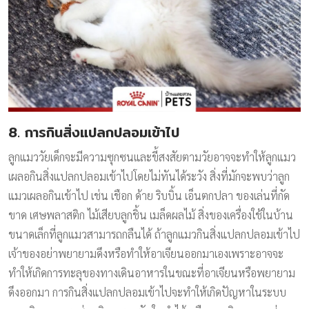
8. การกินสิ่งแปลกปลอมเข้าไป
ลูกแมววัยเด็กจะมีความซุกซนและขี้สงสัยตามวัยอาจจะทำให้ลูกแมว
เผลอกินสิ่งแปลกปลอมเข้าไปโดยไม่ทันได้ระวัง สิ่งที่มักจะพบว่าลูก
แมวเผลอกินเข้าไป เช่น เชือก ด้าย ริบบิ้น เอ็นตกปลา ของเล่นที่กัด
ขาด เศษพลาสติก ไม้เสียบลูกชิ้น เมล็ดผลไม้ สิ่งของเครื่องใช้ในบ้าน
ขนาดเล็กที่ลูกแมวสามารถกลืนได้ ถ้าลูกแมวกินสิ่งแปลกปลอมเข้าไป
เจ้าของอย่าพยายามดึงหรือทำให้อาเจียนออกมาเองเพราะอาจจะ
ทำให้เกิดการทะลุของทางเดินอาหารในขณะที่อาเจียนหรือพยายาม
ดึงออกมา การกินสิ่งแปลกปลอมเข้าไปจะทำให้เกิดปัญหาในระบบ