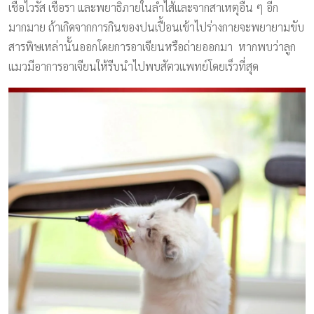
เชื้อไวรัส เชื้อรา และพยาธิภายในลำไส้และจากสาเหตุอื่น ๆ อีก
มากมาย ถ้าเกิดจากการกินของปนเปื้อนเข้าไปร่างกายจะพยายามขับ
สารพิษเหล่านั้นออกโดยการอาเจียนหรือถ่ายออกมา หากพบว่าลูก
แมวมีอาการอาเจียนให้รีบนำไปพบสัตวแพทย์โดยเร็วที่สุด