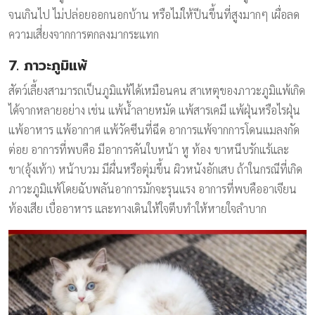
จนเกินไป ไม่ปล่อยออกนอกบ้าน หรือไม่ให้ปีนขึ้นที่สูงมากๆ เผื่อลด
ความเสี่ยงจากการตกลงมากระแทก
7. ภาวะภูมิแพ้
สัตว์เลี้ยงสามารถเป็นภูมิแพ้ได้เหมือนคน สาเหตุของภาวะภูมิแพ้เกิด
ได้จากหลายอย่าง เช่น แพ้น้ำลายหมัด แพ้สารเคมี แพ้ฝุ่นหรือไรฝุ่น
แพ้อาหาร แพ้อากาศ แพ้วัคซีนที่ฉีด อาการแพ้จากการโดนแมลงกัด
ต่อย อาการที่พบคือ มีอาการคันใบหน้า หู ท้อง ขาหนีบรักแร้และ
ขา(อุ้งเท้า) หน้าบวม มีผื่นหรือตุ่มขึ้น ผิวหนังอักเสบ ถ้าในกรณีที่เกิด
ภาวะภูมิแพ้โดยฉับพลันอาการมักจะรุนแรง อาการที่พบคืออาเจียน
ท้องเสีย เบื่ออาหาร และทางเดินให้ใจตีบทำให้หายใจลำบาก