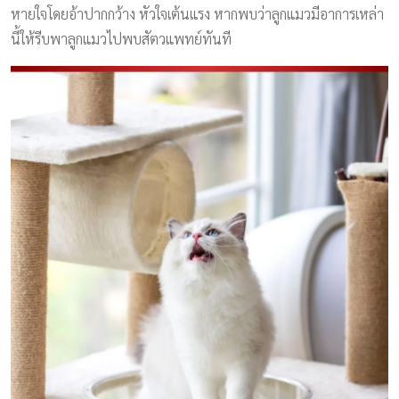
หายใจโดยอ้าปากกว้าง หัวใจเต้นแรง หากพบว่าลูกแมวมีอาการเหล่า
นี้ให้รีบพาลูกแมวไปพบสัตวแพทย์ทันที