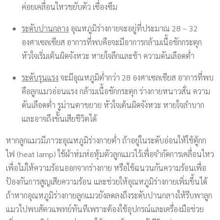
ค่อยเคลื่อนไหวขยับตัว เซื่องซึม
ระดับปานกลาง
อุณหภูมิร่างกายจะอยู่ที่ประมาณ 28 – 32
องศาเซลเซียส อาการที่พบคือจะมีอาการกล้ามเนื้อชักกระตุก
หัวใจเริ่มเต้นผิดจังหวะ หายใจลึกและช้า ความดันเลือดต่ำ
ระดับรุนแรง
จะมีอุณหภูมิต่ำกว่า 28 องศาเซลเซียส อาการที่พบ
คือลูกแมวอ่อนแรง กล้ามเนื้อชักกระตุก ร่างกายหนาวสั่น ความ
ดันเลือดต่ำ รูม่านตาขยาย หัวใจเต้นผิดจังหวะ หายใจลำบาก
และอาจถึงขั้นเสียชีวิตได้
หากลูกแมวมีภาวะอุณหภูมิร่างกายต่ำ ถ้าอยู่ในระดับอ่อนให้ใช้ตู้กก
ไฟ (heat lamp) ใช้ผ้าห่มห่อหุ้มตัวลูกแมวไว้เพื่อจำกัดการเคลื่อนไหว
เพื่อไม่ให้ความร้อนออกจากร่างกาย หรือใช้ฉนวนกันความร้อนเพื่อ
ป้องกันการสูญเสียความร้อน และช่วยให้อุณหภูมิร่างกายเพิ่มขึ้นได้
ถ้าหากอุณหภูมิร่างกายลูกแมวยังลดลงถึงระดับปานกลางให้รีบพาลูก
แมวไปพบสัตวแพทย์ทันทีเพราะต้องใช้อุปกรณ์และเครื่องมือช่วย