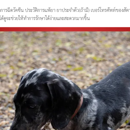
การฉีดวัคซีน ประวัติการแพ้ยา ยาประจำตัว(ถ้ามี) เบอร์โทรศัพท์ของสัตวแ
ได้ดูจะช่วยให้ทำการรักษาได้ง่ายและสะดวกมากขึ้น