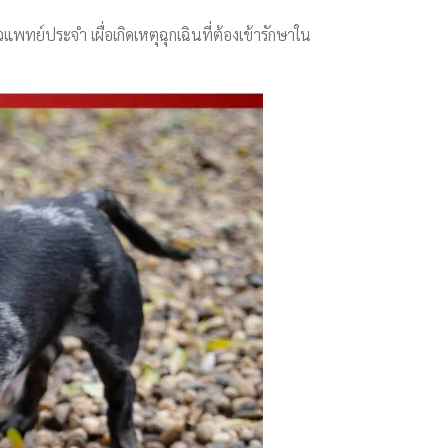
พทย์ประจำ เผื่อเกิดเหตุฉุกเฉินที่ต้องเข้ารักษาใน