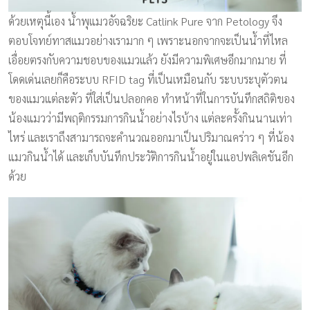
ด้วยเหตุนี้เอง น้ำพุแมวอัจฉริยะ Catlink Pure จาก Petology จึง
ตอบโจทย์ทาสแมวอย่างเรามาก ๆ เพราะนอกจากจะเป็นน้ำที่ไหล
เอื่อยตรงกับความชอบของแมวแล้ว ยังมีความพิเศษอีกมากมาย ที่
โดดเด่นเลยก็คือระบบ RFID tag ที่เป็นเหมือนกับ ระบบระบุตัวตน
ของแมวแต่ละตัว ที่ใส่เป็นปลอกคอ ทำหน้าที่ในการบันทึกสถิติของ
น้องแมวว่ามีพฤติกรรมการกินน้ำอย่างไรบ้าง แต่ละครั้งกินนานเท่า
ไหร่ และเราถึงสามารถจะคำนวณออกมาเป็นปริมาณคร่าว ๆ ที่น้อง
แมวกินน้ำได้ และเก็บบันทึกประวัติการกินน้ำอยู่ในแอปพลิเคชันอีก
ด้วย