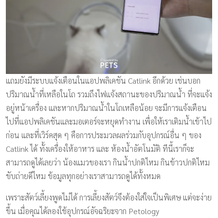
แถมยังมีระบบแจ้งเตือนในแอปพลิเคชัน Catlink อีกด้วย เช่นบอก
ปริมาณน้ำที่เหลือในโถ รวมถึงไฟแจ้งสถานะของปริมาณน้ำ ที่จะแจ้ง
อยู่หน้าเครื่อง และหากปริมาณน้ำในโถเหลือน้อย จะมีการแจ้งเตือน
ไปที่แอปพลิเคชันและมอเตอร์จะหยุดทำงาน เพื่อให้เราเติมน้ำเข้าไป
ก่อน และที่เวิร์คสุด ๆ คือการประมวลผลร่วมกับอุปกรณ์อื่น ๆ ของ
Catlink ได้ ทั้งเครื่องให้อาหาร และ ห้องน้ำอัตโนมัติ ทีนี้เราก็จะ
สามารถดูได้เลยว่า น้องแมวของเรา กินน้ำปกติไหม กินข้าวปกติไหม
ขับถ่ายดีไหม ข้อมูลทุกอย่างเราสามารถดูได้ทั้งหมด
เพราะสัตว์เลี้ยงพูดไม่ได้ การเลี้ยงสัตว์จึงต้องใส่ใจเป็นพิเศษ แต่จะง่าย
ขึ้น เมื่อคุณได้ลองใช้อุปกรณ์อัจฉริยะจาก Petology