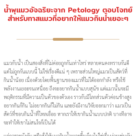
น้ำพุแมวอัจฉริยะจาก Petology ตอบโจทย์
สำหรับทาสแมวที่อยากให้แมวกินน้ำเยอะๆ
แมวกับน้ำ เป็นสองสิ่งที่ไม่ค่อยถูกกันเท่าไหร่ หลายคนคงทราบกันดี
แต่ไม่ถูกกันแบบนี้ ไม่ใช่เรื่องดีแน่ ๆ เพราะส่วนใหญ่แมวเป็นสัตว์ที่
กินน้ำน้อย เนื่องด้วยโดยพื้นฐานของแมวที่ไม่ได้ออกกำลัง หรือใช้
พลังงานเยอะจนเหนื่อย ถึงจะอยากกินน้ำแบบสุนัข แต่แมวนั้นจะมี
พฤติกรรมที่มีความเป็นตัวของตัวเอง ราวกับมีโลกส่วนตัวค่อนข้างสูง
อยากกินก็กิน ไม่อยากกินก็ไม่กิน และยังมีงานวิจัยออกมาว่า แมวเป็น
สัตว์ที่ชอบกินน้ำที่ไหลเอื่อย หากเราให้เขากินน้ำแบบปกติ บางทีอาจ
จะทำให้เขาไม่สนใจก็เป็นได้
แต่การจะบังคับ หรือสั่งให้แมวกินน้ำเยอะขึ้นก็คงไม่ใช่เรื่องง่ายเช่นกัน