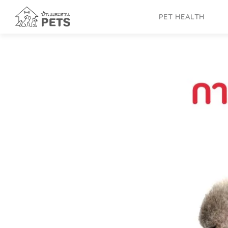
Skip
to
PET HEALTH
content