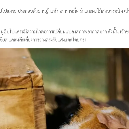
ปโปแคระ ประกอบด้วย หญ้าแห้ง อาหารเม็ด ผักและผลไม้สดบางชนิด (สำ
ือ หนูฮิปโปแคระมีความไวต่อการเปลี่ยนแปลงสภาพอากาศมาก ดังนั้น เจ้าของ
ซียส และหลีกเลี่ยงการวางตรงรับแสงแดดโดยตรง