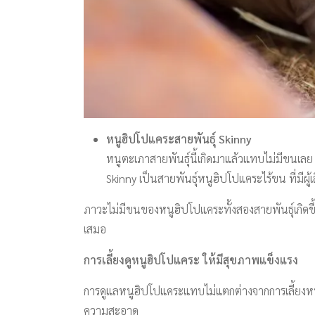
หนูฮิปโปแคระสายพันธุ์ Skinny
หนูตะเภาสายพันธุ์นี้เกิดมาแล้วแทบไม่มีขนเลย
Skinny เป็นสายพันธุ์หนูฮิปโปแคระไร้ขน ที่มีผู้เล
ภาวะไม่มีขนของหนูฮิปโปแคระทั้งสองสายพันธุ์เกิดขึ
เสมอ
การเลี้ยงดูหนูฮิปโปแคระ ให้มีสุขภาพแข็งแรง
การดูแลหนูฮิปโปแคระแทบไม่แตกต่างจากการเลี้ยงหนู
ความสะอาด