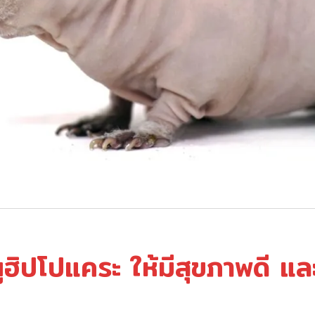
หนูฮิปโปแคระ ให้มีสุขภาพดี แ