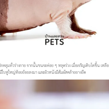
กคลุมทั่วร่างกาย จากนั้นขนจะค่อย ๆ หลุดร่วง เมื่อเจริญเติบโตขึ้น
n มีใบหูใหญ่ห้อยย้อยลงมา และผิวหนังมีสัมผัสคล้ายยางยืด