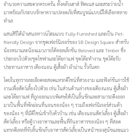
อำนวยความสะดวกครบครัน ทั้งคลับเฮาส์ ฟิตเนส และสระว่ายน้ำ
มาพร้อมกับระบบรักษาความปลอดภัยที่สมบูรณ์แบบมีให้เลือกหลาย
ทำเล
แสนสิริได้นำเสนอทาวน์โฮมแบบ Fully-Furnished และเป็น Pet-
friendly Design จากชุดเฟอร์นิเจอร์ของ SB Design Square สำหรับ
น้องหมาและน้องแมวภายใต้คอลเล็กชัน Beloved และ Timber ซึ่ง
ประกอบไปด้วยชุดโซฟาและโต๊ะกาแฟ ชุดโต๊ะทำงาน ชุดโต๊ะรับ
ประทานอาหาร เตียงนอน ตู้เสื้อผ้า ผ้าม่าน รั้วกันตก
โดยในทุกรายละเอียดจะสอดแทรกดีไซน์ที่สวยงาม และฟังก์ชันการใช้
งานเพื่อสัตว์เลี้ยงไปด้วย เช่น ในส่วนด้านล่างของเตียงนอน ตู้เสื้อผ้า
และโต๊ะกาแฟ ที่ถูกออกแบบพิเศษให้เป็นลิ้นชักและสามารถดึงออก
มาเป็นพื้นที่พักผ่อนที่นอนของน้อง ๆ รวมถึงเฟอร์นิเจอร์ส่วนตัว
ของน้อง ๆ ที่มีดีไซน์เข้ากับตัวบ้าน เช่น เตียงนอนสัตว์เลี้ยง ตู้เสื้อผ้า
สัตว์เลี้ยง หรือตู้วางอาหารและพื้นที่กินอาหารของน้อง ๆ ที่สอด
แทรกดีเทลที่จับลิ้นชักเก็บอาหารสัตว์เลี้ยงเป็นหน้าของสุนัขและแมว