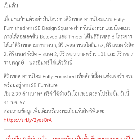
เป็นต้น
เยี่ยมชมบ้านตัวอย่างในโครงการสิริ เพลส ทาวน์โฮมแบบ Fully-
Furnished จาก SB Design Square สำหรับน้องหมาและน้องแมว
ภายใต้คอลเลคชั่น Beloved และ Timber ได้ในสิริ เพลส 6 โครงการ
ได้แก่ สิริ เพลส เมกาบางนา, สิริ เพลส พหลโยธิน 52, สิริ เพลส รังสิต
2, สิริ เพลส รังสิต – คลอง 2, สิริ เพลส ลาดพร้าว 101 และ สิริ เพลส
ราชพฤกษ์ – นครอินทร์ ได้แล้ววันนี้
สิริ เพลส ทาวน์โฮม Fully-Furnished เพื่อสัตว์เลี้ยง แต่งเฟอร์ฯ ครบ
พร้อมอยู่ จาก SB Furniture
เริ่ม 2.39 ล้านบาท* ฟรีค่าใช้จ่ายวันโอนระยะเวลาโปรโมชั่น วันนี้ –
31 ธ.ค. 67
สอบถามข้อมูลเพิ่มเติมหรือลงทะเบียนรับสิทธิพิเศษ:
https://siri.ly/2yesQrA
เรื่องอื่น ๆ ที่น่าสนใจ – เพราะบ้านเป็นพื้นที่แห่งความภาคภูมิใจ