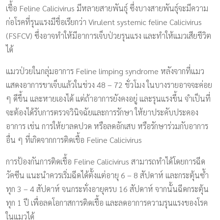
เชื้อ Feline Calicivirus มีหลายสายพันธุ์ ซึ่งบางสายพันธุ์จะมีความ
ก่อโรคที่รุนแรงมีชื่อเรียกว่า Virulent systemic feline Calicivirus
(FSFCV) ซึ่งอาจทำให้มีอาการเจ็บป่วยรุนแรง และทำให้แมวเสียชีวิต
ได้
แมวป่วยในกลุ่มอาการ Feline limping syndrome หลังจากที่แมว
แสดงอาการขาเจ็บแล้วในช่วง 48 – 72 ชั่วโมง ในบางรายอาจจะค่อย
ๆ ดีขึ้น และหายเองได้ แต่ถ้าอาการยังคงอยู่ และรุนแรงขึ้น จำเป็นที่
จะต้องได้รับการตรวจวินิจฉัยและการรักษา ให้ยาประคับประคอง
อาการ เช่น การให้ยาลดปวด หรือลดอักเสบ หรือรักษาร่วมกับอาการ
อื่น ๆ ที่เกิดจากการติดเชื้อ Feline Calicivirus
การป้องกันการติดเชื้อ Feline Calicivirus สามารถทำได้โดยการฉีด
วัคซีน แนะนำควรเริ่มฉีดได้ตั้งแต่อายุ 6 – 8 สัปดาห์ และกระตุ้นซ้ำ
ทุก 3 – 4 สัปดาห์ จนกระทั่งอายุครบ 16 สัปดาห์ จากนั้นฉีดกระตุ้น
ทุก 1 ปี เพื่อลดโอกาสการติดเชื้อ และลดอาการความรุนแรงของโรค
ในแมวได้