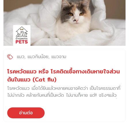
แมว
แมวกินน้อย
แมวจาม
โรคหวัดแมว หรือ โรคติดเชื้อทางเดินหายใจส่วน
ต้นในแมว (Cat flu)
โรคหวัดแมว เมื่อได้ยินแล้วหลายคนอาจคิดว่า เป็นโรคธรรมดาที่
ไม่น่ากลัว คล้ายกับคนที่เป็นหวัด ไม่นานก็หาย แต่!! จริงๆแล้ว
โรคหวัดแมวนั้นมีความอันตรายต่อชีวิตของน้องแมวมากกว่าที่
ทุกคนคิด โรคหวัดแมว เป็นโรคที่พบได้บ่อยในช่วงที่มีอากาศ
อ่านต่อ
เปลี่ยนแปลง สาเหตุเกิดจากเชื้อไวรัส ซึ่งเป็นไวรัสจำเพาะในแมว
ได้แก่ Feline Herpesvirus (FHV) , Feline Calicivirus