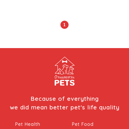
(FCV) นอกจากนั้นยังมีเชื้อแบคทีเรียร่วมด้วย เช่น Bordetella
bronchiseptica , Chlamydia spp. , Mycoplasma
spp. เป็นต้น การติดต่อ เกิดจากแมวที่ติดเชื้อ จะแพร่เชื้อผ่าน
ทางสิ่งคัดหลั่งจากตา จมูก และปาก การแพร่กระจายของเชื้อ
1
เกิดได้จากการสัมผัสสิ่งคัดหลั่งของแมวที่ป่วยโดยตรง ซึ่งมักจะ
เป็นทางหลักในการติดต่อของโรค ส่วนการหายใจเอาเชื้อไวรัส
จากสิ่งคัดหลั่ง หรือละอองหายใจเข้าไป ก็สามารถพบได้ โรค
หวัดแมวพบได้บ่อยในบริเวณที่มีการเลี้ยงแมวจำนวนมาก หรือ
อยู่กันอย่างหนาแน่น ในกรณีที่แมวป่วย และหายจากโรคแล้วนั้น
ยังสามารถเป็นพาหะนำโรคได้ต่อไป อาการของโรคหวัดแมว
ระยะฟักตัวของโรคหวัดแมว จะประมาณ 2 – 10 วัน แต่อาจจะ
นานได้ถึง 14 […]
Because of everything
we did mean better pet's life quality
Pet Health
Pet Food