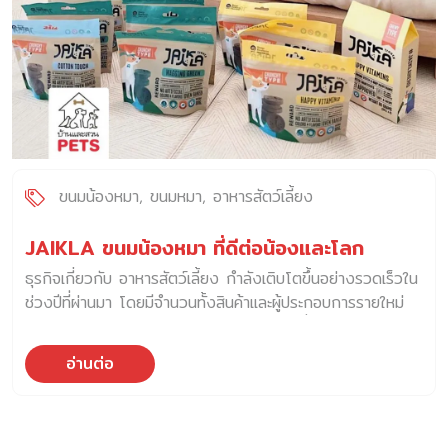
ขนมน้องหมา
ขนมหมา
อาหารสัตว์เลี้ยง
JAIKLA ขนมน้องหมา ที่ดีต่อน้องและโลก
ธุรกิจเกี่ยวกับ อาหารสัตว์เลี้ยง กำลังเติบโตขึ้นอย่างรวดเร็วใน
ช่วงปีที่ผ่านมา โดยมีจำนวนทั้งสินค้าและผู้ประกอบการรายใหม่
เกิดขึ้นมากมาย ในขณะเดียวกัน ฝั่งผู้บริโภคที่เป็นคุณพ่อคุณแม่
สัตว์เลี้ยงก็หันมาใส่ใจเรื่องการดูแลสุขภาพของลูกรักสัตว์เลี้ยง
อ่านต่อ
มากขึ้น โดยมีพฤติกรรมเลือก อาหารสัตว์เลี้ยง ที่มีคุณภาพให้
แก่สัตว์เลี้ยงของตนเอง ในอดีต สัตว์เลี้ยงส่วนใหญ่มีความ
สัมพันธ์กับมนุษย์ในรูปแบบ “เจ้าของสัตว์เลี้ยง” แต่ในปัจจุบัน
มนุษย์เรียกสัตว์ในความดูแลว่า “ลูก” รูปแบบความสัมพันธ์จึง