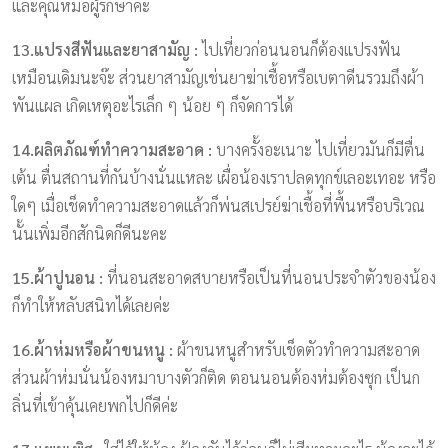
และคุณหมอผู้รักษาค่ะ
13.แปรงสีฟันและยาสามัญ :
ไปเที่ยวก่อนนอนก็ต้องแปรงฟัน
เหมือนเดิมนะจ๊ะ ส่วนยาสามัญเช่นยาฆ่าเชื้อหรือเบตาดีนรวมถึงผ้า
พันแผล เกิดเหตุอะไรเล็ก ๆ น้อย ๆ ก็จัดการได้
14.ผลิตภัณฑ์ทำความสะอาด :
บางครั้งอะเนาะ ไปเที่ยวมันก็มีตื่น
เต้น ตื่นสถานที่กันบ้างนั่นแหละ เผื่อน้องเราปลดทุกข์เลอะเทอะ หรือ
ใดๆ เมื่อเช็ดทำความสะอาดแล้วก็พ่นสเปรย์ฆ่าเชื้อที่พื้นหรือบริเวณ
นั้นเพิ่มอีกสักนิดก็ดีนะคะ
15.ผ้าปูนอน :
ที่นอนสะอาดสบายหรือเป็นที่นอนประจำตัวของน้อง
ก็ทำให้หลับสนิทได้เลยค่ะ
16.ผ้าห่มหรือผ้าขนหนู :
ผ้าขนหนูสำหรับเช็ดตัวทำความสะอาด
ส่วนผ้าห่มนั่นน้องหมาบางตัวก็ติด ตอนนอนต้องห่มต้องซุก เป็นก
ลิ่นที่เข้าคุ้นเคยพกไปก็ดีค่ะ