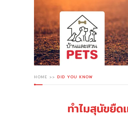
HOME
DID YOU KNOW
ทำไมสุนัขยืด