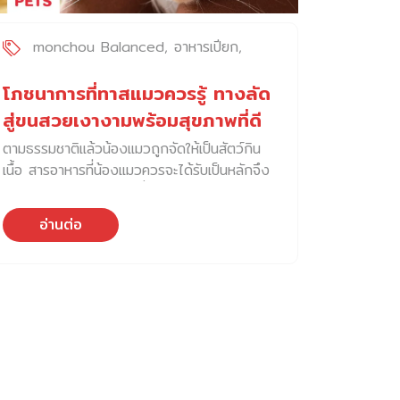
monchou Balanced
อาหารเปียก
อาหารแมว
โภชนาการที่ทาสแมวควรรู้ ทางลัด
สู่ขนสวยเงางามพร้อมสุขภาพที่ดี
ตามธรรมชาติแล้วน้องแมวถูกจัดให้เป็นสัตว์กิน
เนื้อ สารอาหารที่น้องแมวควรจะได้รับเป็นหลักจึง
เป็นอาหารจำพวกโปรตีนที่ได้จากปลา จากเนื้อ
สัตว์อย่างไก่และอาหารทะเล แต่ก็ใช่ว่าโปรตีน
อ่านต่อ
อย่างเดียวจะเพียงพอต่อสุขภาพที่ดีของน้องแมว
สารอาหารในกลุ่มอื่น ๆ อย่างคาร์โบไฮเดรต
วิตามิน แร่ธาตุ รวมไปถึงกรดอะมิโนนั้นก็จำเป็น
ไม่แพ้กัน การเลือกอาหารให้เหมาะสมกับน้องแมว
นอกจากจะเลือกรูปแบบของอาหารแล้ว ควรจะ
ทราบถึงความต้องการทางด้านโภชนาการของ
น้องแมวในแต่ละช่วงอายุด้วย เพราะต่างวัย
ร่างกายก็ต้องการสารอาหารที่แตกต่างกันออกไป