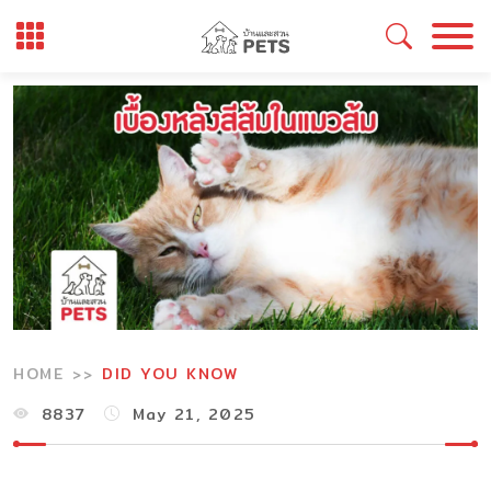
Skip
to
content
HOME
DID YOU KNOW
8837
May 21, 2025