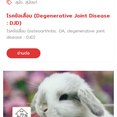
สุนัข
สุนัขแก่
โรคข้อเสื่อม (Degenerative Joint Disease
: DJD)
โรคข้อเสื่อม (osteoarthritis; OA, degenerative joint
disease : DJD)
อ่านต่อ