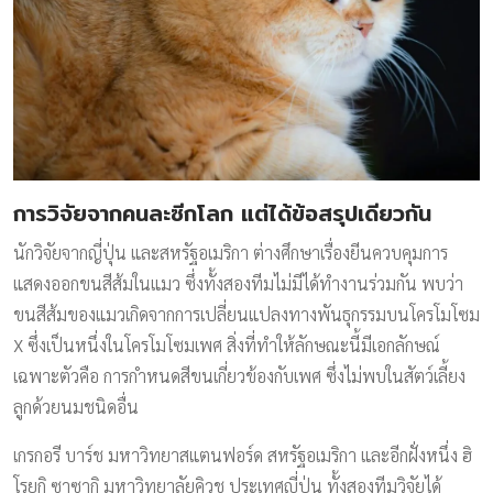
การวิจัยจากคนละซีกโลก แต่ได้ข้อสรุปเดียวกัน
นักวิจัยจากญี่ปุ่น และสหรัฐอเมริกา ต่างศึกษาเรื่องยีนควบคุมการ
แสดงออกขนสีส้มในแมว ซึ่งทั้งสองทีมไม่มีได้ทำงานร่วมกัน พบว่า
ขนสีส้มของแมวเกิดจากการเปลี่ยนแปลงทางพันธุกรรมบนโครโมโซม
X ซึ่งเป็นหนึ่งในโครโมโซมเพศ สิ่งที่ทำให้ลักษณะนี้มีเอกลักษณ์
เฉพาะตัวคือ การกำหนดสีขนเกี่ยวข้องกับเพศ ซึ่งไม่พบในสัตว์เลี้ยง
ลูกด้วยนมชนิดอื่น
เกรกอรี บาร์ช มหาวิทยาสแตนฟอร์ด สหรัฐอเมริกา และอีกฝั่งหนึ่ง ฮิ
โรยูกิ ซาซากิ มหาวิทยาลัยคิวชู ประเทศญี่ปุ่น ทั้งสองทีมวิจัยได้