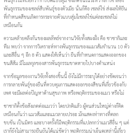
พันธุกรรมที่เรียกว่า การปิดแบบสุ่ม ซึ่งเกิดขึ้นในระหว่างการจำลอง
พันธุกรรมของเซลล์สืบพันธุ์ของตัวเมีย นั่นก็คือ เซลล์ไข่ ส่งผลให้ยีน
ที่กำหนดสีขนเกิดการกระจายตัวแบบสุ่มใเซลล์ไข่แต่ละเซลล์ไม่
เหมือนกัน
ความคล้ายคลึงกันของผลลัพธ์จากงานวิจัยทั้งสผงฝั่ง คือ ซาซากิและ
ทีม พบว่า จากการวิเคราะห์ทางพันธุกรรมของแเมวส้มจำนวน 10 ตัว
และสีอื่น ๆ อีก 8 ตัว แสดงให้เห็นว่า ยีนที่กำหนดการแสดงออกของ
ขนสีส้ม มีโมเลกุลของสารพันธุกรรมขาดหายไปบางตำแหน่ง
จากข้อมูลของงานวิจัยทั้งสองชิ้นนี้ ยังไม่มีการระบุได้อย่างชัดเจนว่า
การกลายพันธุ์ของยีนที่ควบคุมการแสดงออกของสีขนที่เกี่ยวข้องกับ
เพศ จะมีผลต่อปัญหาด้านสุขภาพ หรือพฤติกรรมของแมว หรือไม่
ซาซากิตั้งข้อสังเกตต่อแมวว่า โดยปกติแล้ว ผู้คนส่วนใหญ่ต่างก็คิด
เหมือนกันว่า แมวส้มและแมวลายเปรอะ มักแสดงท่าทางที่ตลก
ขบขัน เป็นมิตร และบางครั้งก็มีพฤติกรรมที่แปลกกว่าแมวสีอื่น ๆ แต่
เราก็ยังไม่สามารถยืนยันได้แน่ชัดว่า พฤติกรรมน่าเอ็นดูเหล่านี้เกี่ยว