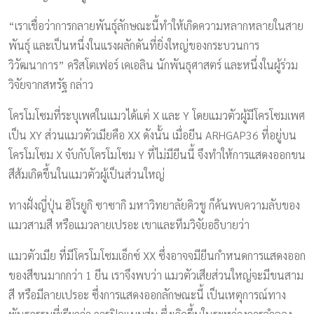
“เราเชื่อว่าการกลายพันธุ์ลักษณะนี้ทำให้เกิดความหลากหลายในสาย
พันธุ์ และเป็นหนึ่งในแรงผลักดันที่ยิ่งใหญ่ของกระบวนการ
วิวัฒนาการ” คริสโตเฟอร์ เคเอลิน นักพันธุศาสตร์ และหนึ่งในผู้ร่วม
วิจัยจากสหรัฐ กล่าว
โครโมโซมที่ระบุเพศในแมวได้แต่ X และ Y โดยแมวตัวผู้มีโครโซมเพศ
เป็น XY ส่วนแมวตัวเมียคือ XX ดังนั้น เมื่อยีน ARHGAP36 ที่อยู่บน
โครโมโซม X จับกับโครโมโซม Y ที่ไม่มียีนนี้ จึงทำให้การแสดงออกขน
สีส้มเกิดขึ้นในแมวตัวผู้เป็นส่วนใหญ่
ทางฝั่งญี่ปุ่น ฮิโรยูกิ ซาซากิ มหาวิทยาลัยคิวชู ก็ค้นพบความลับของ
แมวสามสี หรือแมวลายเปรอะ เขาและทีมวิจัยอธิบายว่า
แมวตัวเมีย ที่มีโครโมโซมเอ็กซ์ XX ซึ่งอาจจมียีนกำหนดการแสดงออก
ของสีขนมากกว่า 1 ยีน เราจึงพบว่า แมวตัวเสียส่วนใหญ่จะมีขนสาม
สี หรือมีลายเปรอะ ซึ่งการแสดงออกลักษณะนี้ เป็นเหตุการณ์ทาง