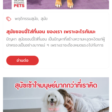
เขาได้ลองกินชีสในปริมาณเล็กน้อย และสังเกตว่า พวกเขามี
ความผิดปกติเกิดขึ้น หรือไม่ สิ่งหนึ่งที่ควรพิจารณาร่วมด้วยคือ
ประเภทของชีส โดยเจ้าของควรเลทอกชีสที่มีไขมัน โซเดียม และ
พฤติกรรมสุนัข
สุนัข
แคลลรี่ต่ำ […]
สุนัขชอบฉี่ใส่ที่นอน ของเรา เพราะอะไรกันนะ
ปัญหา สุนัขชอบฉี่ใส่ที่นอน เป็นปัญหาที่สร้างความหงุดหงิดแก่ผู้
ปกครองเป็นอย่างมากแน่ ๆ เพราะเราจะต้องหมดแรงไปกับการ
ทำความสะอาดที่เครื่องนอนทั้งชุด และต้องกำจัดกลิ่นฉี่ของสุนัข
ให้หมดไปจากฟูก ซึ่งไม่ใช่เรื่องสนุกอย่างแน่นอน ทำไม สุนัข
อ่านต่อ
ชอบฉี่ใส่ที่นอน ของเรา ผู้ปกครองบางท่านเล่าให้เราฟังว่า แม้ว่า
สุนัขจะถูกฝึกให้ฉี่ในที่ที่จัดไว้โดยเฉพาะแล้ว แต่บางครั้งคุณ
พ่อคุณแม่ก็พบว่า สุนัขชอบฉี่ใส่ที่นอน และจากข้อมูลที่หลายท่าน
เคยรับรู้มาคือ เตียงมีลักษณะบางอย่างที่ดึงดูดสุนัขให้มาฉี่ เช่น
นุ่ม ปลอดภัย และมีกลิ่นตัวเจ้าของติดอยู่ ซึ่งสุนัขต้องการใช้
เวลาอยู่บนเตียงเป็นเวลานาน คำถามที่ตามมาคือ… “พวกเขาทำไป
เพราะอะไร?” “โกรธเราหรือไม่?” “กำลังป่วยใช่ไหม?” “หรือเป็น
เพราะเราทำอะไรผิด?” ความจริงคือ — ไม่มีคำตอบเดียวที่ใช้ได้
กับทุกตัว เพราะเบื้องหลังของการปัสสาวะที่ไม่พึงประสงค์มีทั้ง