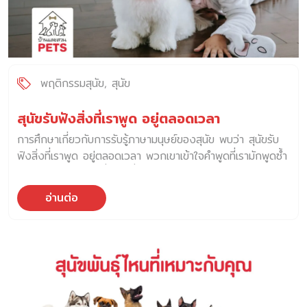
ร่างกาย พฤติกรรม อารมณ์ และช่วงอายุ เข้ามาเกี่ยวข้อง
สัตวแพทย์พบว่า สาเหตุส่วนใหญ่ที่ทำให้เกิดปัญหาพฤติกรรม
สุนัขฉี่ใส่ที่นอนของเรา มีดังนี้ สาเหตุทางร่างกาย (Physical
Causes) ถ้าหากเจ้าของสังเกตพบว่า สุนัขฉี่ใส่ที่นอนของเรา
แบบกระทันหัน หรือเกิดขึ้นซ้ำบ่อย ๆ โดยไม่มีสัญญาณเตือน
พฤติกรรมสุนัข
สุนัข
อาจเกิดจากปัญหาเรื่องสุขภาพ เพราะหลายครั้ง… สิ่งที่เราคิดว่า
เป็น “พฤติกรรมไม่ดี” แท้จริงแล้วคือ “สัญญาณเตือนของ
สุนัขรับฟังสิ่งที่เราพูด อยู่ตลอดเวลา
ร่างกาย” โดยโรคที่เกี่ยวข้องกับความผิกปกติในการขับปัสสาวะ
การศึกษาเกี่ยวกับการรับรู้ภาษามนุษย์ของสุนัข พบว่า สุนัขรับ
ได้แก่ โรคระบบทางเดินปัสสาวะ โรคระบบทางเดินปัสสาวะที่พบ
ฟังสิ่งที่เราพูด อยู่ตลอดเวลา พวกเขาเข้าใจคำพูดที่เรามักพูดซ้ำ
ได้บ่อยคือ การติดเชื้อในระบบทางเดินปัสสาวะ […]
ๆ แม้ว่าจะเป็นคำพูดที่ไม่ได้สื่อสารกับสุนัขก็ตาม การศึกษาวิจัย
ครั้งนี้เกิดจากความร่วมมือระหว่าง ผู้เชี่ยวชาญด้านพฤติกรรม
อ่านต่อ
สัตว์เลี้ยง และ ผู้เชี่ยวชาญเรื่องการรับรู้ของสัตว์เลี้ยงลูกด้วย
นม จากมหาวิทยาลัยต่าง ๆ ได้แก่ มหาวิทยาลัยลินคอล์นและซัส
เซกซ์ และมหาวิทยาลัยฌองมอนเนต์ เพื่อสังเกตพฤติกรรมของ
เพื่อนต่างสายพันธุ์ และเป็นการหาหลักฐานยืนยันเพิ่มเติมว่า สุนัข
รับฟังสิ่งที่เราพูด ทีมนักวิจัยได้ให้ข้อมูลที่น่าสนใจว่า สุนัขที่เป็น
สัตว์เลี้ยงของเรา อาจเข้าใจการสื่อสารของมนุษย์ได้ลึกซึ้งกว่าที่
เราเคยศึกษามาก่อนหน้านี้ โดยการศึกษานี้ในสุนัขบ้าน (Canis