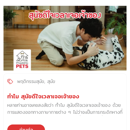
สุนัขกลุ่มนี้ อาจมีภาพจำว่า “ดุ” “กัดง่าย” หรือ “อันตราย” แต่
ความจริงคือ เขาแค่ “ต้องการความเข้าใจพิเศษ” ไม่ต่างจาก
เด็กคนหนึ่งที่อาจขี้ตกใจไว ต้องการครูที่ใจเย็นกว่าปกติ แล้วเรา
จะเข้าใจและอยู่กับเขาได้อย่างไร ? สุนัขควบคุมพิเศษ คืออะไร
สุนัขกลุ่มนี้ ไม่ได้ถูกจำกัดเพราะนิสัย แต่เพราะพวกเขามีศักยภาพ
สูง แรงเยอะ แข็งแรง ฉลาด ตอบสนองไวและหากไม่ได้รับการ
ฝึกอย่างเหมาะสม อาจเกิดพฤติกรรมที่ไม่พึงประสงค์ได้ง่าย
หลายประเทศจึงกำหนดให้สุนัขกลุ่มนี้อยู่ในรายการ “สุนัขควบคุม
พิเศษ” เพื่อป้องกันปัญหาและสร้างมาตรฐานความปลอดภัย ราย
ชื่อสายพันธุ์ “สุนัขควบคุมพิเศษ” ที่ควรระวังเป็นพิเศษใน
ประเทศไทย (ตามแนวทางของกรุงเทพมหานคร) สุนัขควบคุม
พิเศษในต่างประเทศ (หรือมีแนวโน้มควบคุมในหลายประเทศ)
พฤติกรรมสุนัข
สุนัข
หมายเหตุ:สุนัขเหล่านี้ไม่ได้ “อันตราย” แต่คือสายพันธุ์ที่ต้องการ
การดูแลอย่างมีวินัย ยิ่งเข้าใจ… ยิ่งอยู่ร่วมกันได้อย่างมีความสุข
ทำไม สุนัขดีใจเวลาเจอเจ้าของ
ข้อบังคับต่าง ๆ […]
หลายท่านอาจเคยสงสัยว่า ทำไม สุนัขดีใจเวลาเจอเจ้าของ ด้วย
การแสดงออกทางภาษากายต่าง ๆ ไม่ว่าจะเป็นการกระดิกหางที่
เร็วมาก หรือการกระโดดเข้าใส่เจ้าของเพื่อเลียหน้า เชื่อว่า
เจ้าของสุนัขทุกคนต่างมีความสุขเมื่อเห็น สุนัขดีใจเวลาเจอ
อ่านต่อ