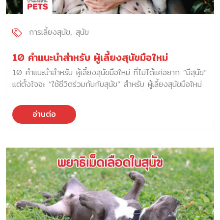
การเลี้ยงสุนัข
สุนัข
10 คำแนะนำสำหรับ ผู้เลี้ยงสุนัขมือใหม่
10 คำแนะนำสำหรับ ผู้เลี้ยงสุนัขมือใหม่ ที่ไม่ได้แค่อยาก “มีสุนัข”
แต่ตั้งใจจะ “ใช้ชีวิตร่วมกันกับสุนัข” สำหรับ ผู้เลี้ยงสุนัขมือใหม่
หรือผู้ที่กำลังตัดสินใจจะรับสุนัขเข้ามาเป็นหนึ่งในสมาชิกของ
ครอบครัว การพิจารณาปัจจัยต่าง ๆ อย่างรอบด้าน จะช่วยให้
อ่านต่อ
เรามอบชีวิตที่มีคุณภาพให้กับพวกเขาได้ตลอดชีวิต เรามาลอง
พิจารณาปัจจัยต่าง ๆ เหล่านี้ไปพร้อมกันนะครับ 1. ผู้เลี้ยงสุนัข
มือใหม่ ควรเริ่มต้นด้วย “ความพร้อมของใจ” ไม่ใช่แค่ “ความ
พร้อมของบ้าน” ก่อนจะเลี้ยงหมา ลองถามตัวเองด้วยคำถาม
เหล่านี้อย่างตรงไปตรงมา เพราะหมาไม่ใช่ของเล่นที่คืนให้ฟาร์ม
ได้ ถ้าเลี้ยงแล้ว “ไม่เวิร์ก” เขาคือชีวิตที่ผูกพันกับเราในแบบที่เขา
ไม่มีทางเลือก 2. เลือกหมาที่ “เข้ากับเรา” ไม่ใช่แค่ “เราชอบ”
อย่าเลือกหมาจากแค่รูปร่างหน้าตา หรือเพราะเขากำลังดัง หรือ
อยู่ในกระแส แต่สิ่งที่ควรพิจารณาร่วมด้วย คือ คำแนะนำ : ถ้า