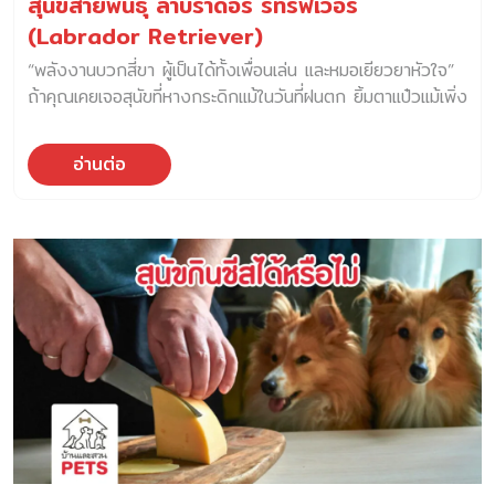
สุนัขสายพันธุ์ ลาบราดอร์ รีทรีฟเวอร์
(Labrador Retriever)
“พลังงานบวกสี่ขา ผู้เป็นได้ทั้งเพื่อนเล่น และหมอเยียวยาหัวใจ”
ถ้าคุณเคยเจอสุนัขที่หางกระดิกแม้ในวันที่ฝนตก ยิ้มตาแป๋วแม้เพิ่ง
โดนดุ แล้วเดินมาคาบของเล่นใส่มือคุณเ หมือนจะบอกว่า “ไม่
เป็นไรนะ มาเล่นกันเถอะ” นั่นแหละ… คุณเจอ ลาบราดอร์ รีทรีฟ
อ่านต่อ
เวอร์ เข้าแล้ว ลาบราดอร์ รีทรีฟเวอร์ …พวกเขาไม่ใช่แค่ “หมา
ครอบครัว” แต่คือ เพื่อนร่วมชีวิต ที่มีหัวใจใหญ่พอจะรักคุณทั้ง
บ้าน และยังเหลือไปรักเพื่อนบ้านได้อีกสามหลัง จุดเริ่มต้นของ
ลาบราดอร์ รีทรีฟเวอร์ หรือ “หมาน้ำ” ที่กลายเป็นหมาเยียวยา
จิตใจ ลาบราดอร์มีรากเหง้ามาจากดินแดนหนาวเย็นของแคนาดา
— เกาะนิวฟาวด์แลนด์ ซึ่งในอดีตเขาไม่ได้นอนเล่นบนโซฟา แต่
ลงน้ำทุกวัน ช่วยชาวประมงลากอวน ดึงเชือก คาบปลา และว่าย
สู้กระแสน้ำ หมาน้ำพันธุ์นี้ทั้งแกร่ง อดทน และเรียนรู้เร็ว เมื่อลาบ
ราดอร์ถูกนำเข้าสู่เกาะอังกฤษ พวกเขาได้กลายมาเป็นนักล่าสัตว์
ที่ “นุ่มนวล” คาบนกได้โดยไม่ทำให้ขนเปียกหรือเนื้อช้ำ — ความ
สามารถที่เราเรียกว่า soft mouth และจุดนี้เองที่กลายเป็น
“จิตใจ” ของลาบราดอร์ — อ่อนโยน แม้จะมีแรงมาก ลักษณะ
ทางกายภาพของลาบราดอร์ […]