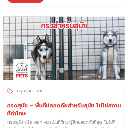
อย่างที่อธิบายไม่ได้ เธอหยุดแล้วเลียตัวเองเงียบ ๆ เลียอีก
ครั้ง… จากนั้นจึงขุดผ้าห่มเป็นวงกลม ขยับตัวสองสามที หายใจ
แรงขึ้น… แล้วหันมามองเราด้วยดวงตาอ่อนล้าแต่ไว้ใจ นี่ไม่ใช่
แค่อาการ แต่คือ “ภาษาของแม่” ภาษาที่เธอกำลังบอกเราว่า —
“ถึงเวลาแล้ว…ช่วยอยู่ตรงนี้กับฉันได้ไหม” 10 สัญญาณ แม่
หมาใกล้คลอด 1. อุณหภูมิที่ลดลง… ก่อนชีวิตจะเริ่มต้นใหม่ แม่
หมายังดูปกติดี ไม่มีท่าทีเจ็บปวด แต่หากลองวัดอุณหภูมิ
ร่างกายผ่านทวารหนัก คุณจะพบว่า จากเดิมที่เคย 38.5 องศา
เซลเซียส ค่อย ๆ ลดเหลือ 36.5 – 37 องศาเซลเซียส นี่คือ
สัญญาณเงียบ ๆ ว่า “การเปลี่ยนแปลงกำลังจะเกิดขึ้นใน 12–
24 ชั่วโมงข้างหน้า” สิ่งที่เจ้าของควรทำ คือ […]
กรุงสุนัข
สุนัข
กรงสุนัข – พื้นที่ปลอดภัยสำหรับสุนัข ไม่ใช่สถาน
ที่ทำโทษ
กรงสุนัข หรือ คอก ควรเป็นที่ที่หมารู้สึกปลอดภัยที่สุด ไม่ใช่ที่