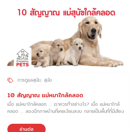
ข้างบ้าน คือเพื่อนที่รอเราเลิกเรียน คือเพื่อนที่นั่งฟังเราเล่าเรื่อง
เศร้า และวันนี้…เขายังคงต้องการใครสักคนที่จะอยู่เคียงข้างเขา
อย่างเข้าใจ ให้กำลังใจเขาในวันที่ร่างกายอ่อนแรง ให้ความรัก
เหมือนที่เขาเคยรักเราเต็มหัวใจ ไม่ว่าร่างกายจะเปลี่ยนไปแค่ไหน
ความหมาย — “สุนัขสูงวัย” คืออะไร? สุนัขสูงวัย หรือที่เรียกว่า
Senior dog หมายถึงสุนัขที่ก้าวเข้าสู่วัยชราแล้ว อายุจริงที่จะ
เรียกว่าแก่ ขึ้นอยู่กับพันธุ์ ขนาดตัว และสุขภาพโดยรวม พูดง่าย
ๆ คือ เมื่อร่างกายเริ่มเสื่อมตามวัย อวัยวะภายในทำงานช้าลง
การเผาผลาญน้อยลง และภูมิคุ้มกันก็ลดลงตาม ช่วงอายุ —
เท่าไรถึงเรียกว่าสูงวัย? ปัจจัยที่ทำให้แก่เร็วหรือช้าก็มีได้หลาย
อย่าง เช่น พันธุกรรม อาหาร การออกกำลังกาย น้ำหนักตัว
การเลี้ยงดู และโรคประจำพันธุ์ ปัญหาสุขภาพที่พบบ่อย […]
การดูแลสุนัข
สุนัข
10 สัญญาณ แม่หมาใกล้คลอด
เมื่อ แม่หมาใกล้คลอด … เราควรทำอย่างไร? เมื่อ แม่หมาใกล้
คลอด … ลองนึกภาพบ้านที่เคยเงียบสงบ กลายเป็นพื้นที่ที่มีเสียง
หายใจถี่ ๆ ดังอยู่มุมห้อง แม่หมาที่เคยนอนเหยียดยาวในตอนบ่าย
เริ่มเดินวนรอบห้อง ราวกับกำลังหาทางออกจากความรู้สึกบาง
อ่านต่อ