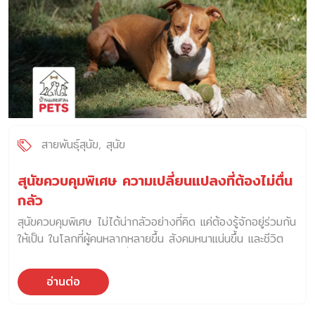
ไม่สามารถเลี้ยง Greyhound ได้เนื่องจากขนาดใหญ่ และค่าใช้
จ่ายสูง พวกเขาจึงพัฒนา Whippet ให้มีขนาดเล็กลงแต่ยังคง
ความเร็ว และความสามารถในการล่าสัตว์ Whippet ได้รับความ
นิยมอย่างรวดเร็วในกลุ่มคนทำงาน พวกมันถูกใช้ในการล่า
กระต่าย แม้ว่าหลังจากนั้นง านล่าสัตว์จะลดลง แต่ Whippet
ก็กลายเป็นสุนัขแข่งประจำผับ และเมืองอุตสาหกรรม มีการ
จัดการแข่งขัน “rag racing” หรือการแข่งวิ่งโดยใช้ผ้าขี้ริ้วเป็น
เหยื่อล่อ ฉายา “Poor Man’s Racehorse” (ม้าของคนจน)
ด้วยความเร็วที่เหลือเชื่อของ Whippet พวกเขาถูกนำไปใช้ใน
สายพันธุ์สุนัข
สุนัข
การแข่งสุนัขในยุควิกตอเรีย และกลายเป็นสุนัขที่ได้รับความนิยม
อย่างมากในสนามแข่ง จนได้รับฉายาว่า “Poor […]
สุนัขควบคุมพิเศษ ความเปลี่ยนแปลงที่ต้องไม่ตื่น
กลัว
สุนัขควบคุมพิเศษ ไม่ได้น่ากลัวอย่างที่คิด แค่ต้องรู้จักอยู่ร่วมกัน
ให้เป็น ในโลกที่ผู้คนหลากหลายขึ้น สังคมหนาแน่นขึ้น และชีวิต
ต้องเดินร่วมกันมากกว่าที่เคย บางครั้งเราจึงต้องมี “ขอบเขต”
เพื่อให้ทุกตัว ทุกคน อยู่ร่วมกันอย่างสบายใจ “สุนัขควบคุม
อ่านต่อ
พิเศษ” จึงไม่ใช่คำต้องห้าม แต่คือแนวทางหนึ่งที่หลายประเทศใช้
เพื่อจัดระเบียบสังคมให้หมา-คน อยู่ด้วยกันได้โดยไม่เกิดปัญหา