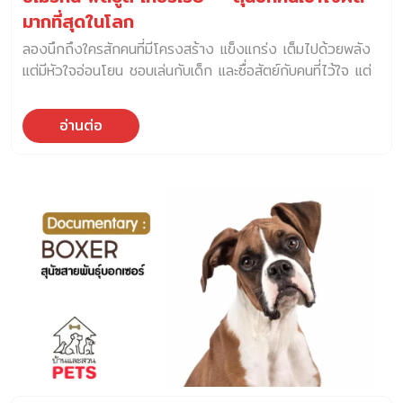
มากที่สุดในโลก
ลองนึกถึงใครสักคนที่มีโครงสร้าง แข็งแกร่ง เต็มไปด้วยพลัง
แต่มีหัวใจอ่อนโยน ชอบเล่นกับเด็ก และซื่อสัตย์กับคนที่ไว้ใจ แต่
เพราะโครงสร้างภายนอกเขาจึงมักถูกมองว่า “น่ากลัว” และ
“อันตราย” ไปก่อนเสมอ นั่นคือชีวิตของ อเมริกัน พิตบูล เท
อ่านต่อ
อร์เรีย (American Pit Bull Terrier) สุนัขที่ไม่ได้ขอให้เกิดมา
ดุ แต่คนต่างหากที่ “เลือกเลี้ยงเขาให้ดุ” อเมริกัน พิตบูล เท
อร์เรีย (American Pit Bull Terrie) สุนัขนักสู้ในอดีต ที่
ต้องการ “เจ้าของนักวางแผน” มากกว่า “เจ้าของนักโชว์พลัง”
ประวัติความเป็นมาของ อเมริกัน พิตบูล เทอร์เรีย — จากสนาม
สู้…สู่บทบาทที่ต้องมีคนเข้าใจ American Pit Bull Terrier
ไม่ใช่สุนัขที่เกิดมาเพื่อกัด และก็ไม่ใช่สุนัขที่เกิดมาเพื่อทุกคน ต้น
สายเลือดของเขาย้อนกลับไปถึงศตวรรษที่ 19 ในประเทศ
อังกฤษ ช่วงเวลานั้น กีฬาโหดร้ายอย่าง bull baiting และ
dog […]