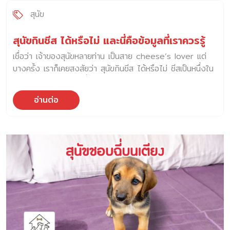
สุนัข
สุนัขกินชีส ได้หรือไม่ และนี่คือข้อมูลที่เราควรรู้
เชื่อว่า เจ้าของสุนัขหลายท่าน เป็นสาย cheese’s lover แต่
บางครั้ง เราก็เคยสงสัยว่า สุนัขกินชีส ได้หรือไม่ ชีสเป็นหนึ่งใน
วัตถุดิบการทำอาหาร ที่เจ้าของสัตว์เลี้ยงหลานท่านมีติดครัวอยู่
เป็นประจำ ด้วยรสสัมผัสที่นุ่มนวล และหอมหวานของชีส จึงทำให้
อ่านต่อ
สุนัขของเราจ้องมองเหมือนอยากจะร่วมกินด้วย จนบางครั้ง เรา
ก็รู้สึกอยากจะแบ่งปันชีสให้กับลูกรักของเรา แต่ในความเป็นจริง
แล้ว สุนัขกินชีส ได้หรือไม่ ถ้า สุนัขกินชีส จะเป็นอันตรายต่อ
พวกเขาหรือไม่ สำหรับมนุษย์ ชีสอุดมไปด้วยสารอาหารต่างๆ
เช่น แคลเซียม โปรตีน ฟอสฟอรัส สังกะสี วิตามินเอและบี 12
อย่างไรก็ตาม ถ้า สุนัขกินชีส นั่นไม่ได้แปลว่า สารอาหารเหล่านี้
จะตอบสนองความต้องการทางโภชนาการของพวกเขาได้ ถึง
แม้จะมีหลักฐานที่แสดงว่า ชีสในปริมาณเล็กน้อยไม่เป็นอันตราย
ร้ายแรงต่อสุขภาพของสุนัข แต่สุนัขบางตัวอาจรู้สึกไม่สบายจาก
น้ำตาลแลคโตสได้ เช่น ท้องอืด ท้องเสีย หรืออาเจียน ดังนั้น
ถ้าเจ้าของอยากให้สุนัขได้ลิ้มลองรสชาติของชีสจริง ๆ ให้พวก