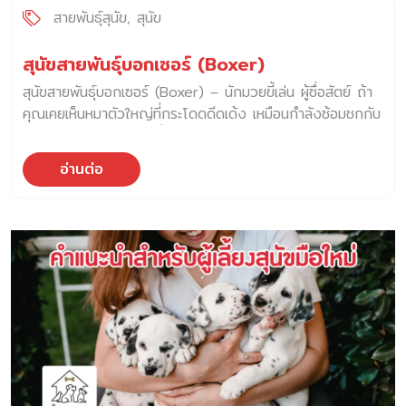
สายพันธุ์สุนัข
สุนัข
สุนัขสายพันธุ์บอกเซอร์ (Boxer)
สุนัขสายพันธุ์บอกเซอร์ (Boxer) – นักมวยขี้เล่น ผู้ซื่อสัตย์ ถ้า
คุณเคยเห็นหมาตัวใหญ่ที่กระโดดดีดเด้ง เหมือนกำลังซ้อมชกกับ
อากาศ ยืนสองขาหลัง ยื่นขาหน้ามาต่อยคุณเบา ๆ อย่างทะเล้น
แล้วพอคุณหัวเราะออกมา เขาก็ยิ่งดีด ยิ่งเต้นนั่นแหละ… คุณได้
อ่านต่อ
เจอกับ สุนัขสายพันธุ์บอกเซอร์ (Boxer) เข้าแล้ว เขาไม่ใช่หมา
อ้อนติดตัก ไม่ใช่หมาเงียบสงบ แต่เขาคือหมาที่ “เต็มไปด้วยพลัง
ชีวิต” เหมือนเด็กผู้ชายที่โตแล้วแต่ยังวิ่งไล่เตะบอลทุกเย็น พวก
เขาคือหมาที่เหมือนจะพูดได้ว่า “มาเล่นกันเถอะ!” ทุกครั้งที่คุณ
สบตาพวกเขา
สุนัขสายพันธุ์บอกเซอร์ ทำไมถึงชื่อ Boxer?
เพราะเขาชอบ “ชก”… ไม่ใช่เพื่อสู้ แต่เพื่อ “เล่น” บอกเซอร์ยืน
สองขาหลัง แล้วยื่นขาหน้ามาแตะ ๆ แบบนักมวยบนเวที ท่านี้จะ
โผล่มาเวลาที่เขาดีใจ อยากชวนคุณเล่น หรือกำลังคึกสุดขีด ใคร
เคยโดนชกเบา ๆ พร้อมกระดิกหางรัว ๆ จะรู้ทันทีว่า “เขาแค่
อยากให้คุณสนใจ” เท่านั้นเอง
เขาฉลาดไหม? ฝึกง่ายหรือ
เปล่า? Boxer ไม่ใช่หมาโง่… แต่เขาไม่ใช่หมา […]