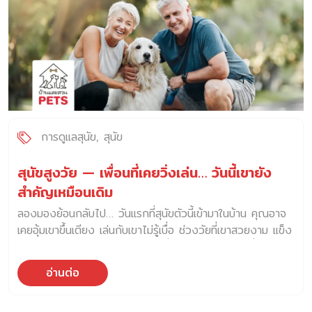
การดูแลสุนัข
สุนัข
สุนัขสูงวัย — เพื่อนที่เคยวิ่งเล่น… วันนี้เขายัง
สำคัญเหมือนเดิม
ลองมองย้อนกลับไป… วันแรกที่สุนัขตัวนี้เข้ามาในบ้าน คุณอาจ
เคยอุ้มเขาขึ้นเตียง เล่นกับเขาไม่รู้เบื่อ ช่วงวัยที่เขาสวยงาม แข็ง
แรง ร่าเริง คือของขวัญชิ้นพิเศษที่เขาเคยมอบให้เรา เมื่อเวลา
ผ่านไป วันนั้นอาจเปลี่ยนไปสู่การเป็น สุนัขสูงวัย ซึ่งวันที่ขนเขา
อ่านต่อ
หงอก หูเขาได้ยินไม่ชัด ตาเขามองเห็นลาง ๆ แต่หัวใจของเขา…
ยังคงเต้นเพื่อเราไม่เคยเปลี่ยน สุนัขสูงวัยคือเพื่อนที่เคยวิ่งเล่น