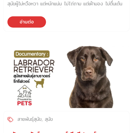
สุนัขผู้ไม่หวือหวา แต่หนักแน่น ไม่ไถ่ถาม แต่เฝ้ามอง ไม่ตื่นเต้น
ในสมาชิกครอบครัวของสุนัข ต้องออกจากบ้านไป สุนัขจะรู้สึกว่า
เกินไป แต่ก็ไม่เมินเฉยกับสิ่งที่รัก ประวัติความเป็นมาของคาร์ดิ
กำลังถูกแยกจากฝูง การแยกจากฝูง เพียงสองสามชั่วโมง
แกน เวลช์ คอร์กี้ “สุนัขเก่าแก่พอ ๆ กับตำนานของแผ่นดิน”
อาจทำให้สุนัขเกิดความวิตกกังวลได้ เมื่อสุนัขเกิดความวิตก
อ่านต่อ
คาร์ดิแกน เวลช์ คอร์กี้ เป็นหนึ่งในสุนัขที่เก่าแก่ที่สุดบนเกาะ
กังวล พกวเขาจะแสดงพฤติกรรมบางอย่าง […]
อังกฤษ มีรากเหง้าทางพันธุกรรมที่ย้อนกลับไปได้ถึง 3,000
ปี ก่อนจะมีสหราชอาณาจักร และก่อนจะมีการแบ่งแยกอาณาจัก
รนอร์มัน หรือแซกซัน บรรพบุรุษของพวกเขาถูกนำเข้ามาโดย
ชาวเซลต์ ที่อพยพมาทางทวีปยุโรป ในขณะนั้น สุนัขคอร์กี้มีหน้าที่
สำคัญในชีวิตของคนชนบท เช่น ต้อนวัว ขับไล่สัตว์ เฝ้าไร่ และ
เตือนภัยยามค่ำคืน เป็นต้น โดยสภาพแวดล้อมที่พวกเขาอาศัยอยู่
เป็นพื้นที่ห่างไกลที่ไม่มีรั้ว ไม่มีไฟฟ้า และไม่มีเวลาให้ซ้อม พวก
เขาคือสุนัขทำงานในดินแดนที่พึ่งพาใครไม่ได้ เพราะฉะนั้น ความ
สามารถของเขาไม่ได้มาจากความเร็ว หรือแรงกัด แต่มาจาก
“สมอง” และ “ไหวพริบ” ไม่ต่างจากช่างฝีมือในหมู่บ้าน ที่รู้ว่า
เมื่อไรควรตีเหล็ก และเมื่อไรควรพักรอให้ไฟอ่อน ลักษณะตาม
มาตรฐานสายพันธุ์ ถ้าเปรียบสุนัขเป็นเครื่องดนตรี Cardigan
Welsh Corgi หรือ […]
สายพันธุ์สุนัข
สุนัข