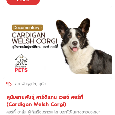
เจ้าของ ซึ่งเป็นพฤติกรรมน่ารักของสุนัขที่พบได้ทั่วโลก ท่าทาง
การทักทายด้วยความกระตือรือร้นนี้ เกิดขึ้นจากรากฐานความ
ผูกพันทางอารมณ์ระหว่างสุนัขและเจ้าของ ดังนั้น การทำความ
เข้าใจกับพฤติกรรมนี้ จะช่วยให้เราเห็นความสำคัญ ต่อการสร้าง
ความสัมพันธ์ที่ดีระหว่างเราและสุนัข ทำไม สุนัขดีใจเวลาเจอ
เจ้าของ คำตอบที่ดูตรงตัวมากที่สุด คือ ความผูกพันอันแน่นแฟ้น
ระหว่างสุนัขกับเจ้าของ สุนัขเข้ามาเป็นสัตว์เลี้ยงในสังคมมนุษย์
อย่างยาวนาน ดังนั้น สุนัขจึงรู้สึกว่า พวกเราเป็นส่วนหนึ่งของ
ฝูง หรือในปัจจุบันอาจเรียกได้ว่า “เป็นส่วนหนึ่งของครอบครัว”
ความสัมพันธ์ทางอามรมณ์นี้เอง กระตุ้นความตื่นเต้นของสุนัข
เมื่อเห็นเจ้าของกลับมาถึงบ้าน โดยพวกเขาไม่ได้รู้สึกว่าเราเป็น
เพียงผู้ให้อาหาร หรือคนที่พาออกไปเดินเล่นนอกบ้านเท่านั้น แต่
เป็นการได้พบสมาชิกอันเป็นที่รักอีกครั้ง สุนัขมักแสดงความ
ผูกพัน และความภักดีต่อเจ้าของในระดับที่แตกต่างกัน ขึ้นอยู่กับ
สายพันธุ์สุนัข
สุนัข
การฝึกฝน และประสบการณ์ที่มีร่วมกับเจ้าของ ความผูกพันเหล่า
นี้ล้วนส่งผลต่ออารมณ์ และพฤติกรรมของสุนัข เกิดอะไรขึ้นกับ
สุนัขสายพันธุ์ คาร์ดิแกน เวลช์ คอร์กี้
สุนัข เมื่อเราไม่อยู่บ้าน สุนัขบ้านมีความคล้ายคลึงกับสุนัขป่าอย่าง
(Cardigan Welsh Corgi)
หนึ่ง คือ พฤิตกรรมการรวมฝูง ดังนั้น เรื่องนี้จึงเป็นเรื่องพื้น
คอร์กี้ ขาสั้น ผู้เก็บเรื่องราวแห่งหุบเขาไว้ในหางยาวของเขา
ฐานที่เจ้าของควรทำความเข้าใจเกี่ยวกับสุนัข เมื่อมนุษย์ผู้เป็นหนึ่ง