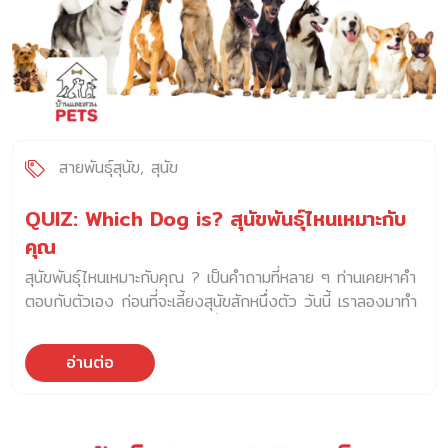
familiaris) ทีมนักวิจัยสังเกตพบว่า สุนัขสามารถจดจำความ
หมายคำพูดซ้ำ ๆ ของมนุษย์ได้ และพวกเขาได้รายงานผลการ
ศึกษานี้ในวารสาร Animal Cognition โดยใจความสำคัญของ
ผลการศึกษา ระบุว่า “สุนัขรับฟังเราพูดตลอดเวลา แม้ว่าคำพูด
นั้นไม่ได้สื่อสารไปที่สุนัขก็ตาม โดยสุนัขมีความสามารถในการก
รองข้อมูลของคำพูดทั่วไป และคำสั่งที่มนุษย์สื่อสารกับสุนัข
แม้ว่าเราจะใช้นำเสียงราบเรียบปกติ” ความสามารถของสุนัขเรื่อง
สายพันธุ์สุนัข
สุนัข
การรับรู้ความหมายของภาษามนุษย์อาจเกิดขึ้นตลอดระยะเวลา
14,000 ปี ที่สุนัขได้เข้ามาเป็นส่วนหนึ่งในสังคมมนุษย์ และอาจ
QUIZ: Which Dog is? สุนัขพันธุ์ไหนเหมาะกับ
เกี่ยวกับการพัฒนาสายพันธุ์สุนัข ที่มนุษย์มีบทบาทอย่างมากต่อ
คุณ
การกำหนดพฤติกรรมสุนัข ในการศึกษาครั้งนี้ ทีมนักวิจัยได้
สุนัขพันธุ์ไหนเหมาะกับคุณ ? เป็นคำถามที่หลาย ๆ ท่านเคยหาคำ
สังเกตพฤติกรรมของสุนัขหลากหลายสายพันธุ์ โดยในการ
ตอบกับตัวเอง ก่อนที่จะเลี้ยงสุนัขสักหนึ่งตัว วันนี้ เราลองมาทำ
ทดสอบสุนัขแต่ละตัวฟังคำพูดของมนุษย์ ที่ประกอบด้วย คำสั่ง
guideline quiz กันนะครับ เพื่อเป็นแนวทางเบื้องต้นสำหรับการ
สุนัขพื้นฐาน และคำพูดที่ไม่เกี่ยวข้องกับสุนัข และเป็นการเปลี่ยง
เลือกสายพันธุ์สุนัขที่เหมาะกับเรา ถ้าจะถามผมว่า “สุนัขพันธุ์ไหน
เสียงออกมาด้วยน้ำเสียงราบเรียบ ผลลัพธ์ที่นักวิจัยสังเกตได้
อ่านต่อ
เหมาะกับคุณ” ผมอาจจะขอย้อนกลับไปในช่วงวัยเด็ก ที่อากงกับ
คือ สุนัขตอบสนองต่อคำสั่งได้อย่างสม่ำเสมอ […]
ผมต้องพาสุนัขไปพบสัตวแพทย์ เพราะในคลินิกจะมีโปสเตอร์รูป
สุนัขหลากหลายสายพันธุ์ติดแขวนอยู่บนผนัง ผมมักจะไปยืนดู
แล้วก็คอยจิ้มว่าตัวไหนบ้านเรามี ตัวไหนเรายังไม่มี จวบจนวันนี้ก็