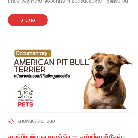
กักขัง เพื่อทำโทษ ลองนึกถึง “ห้องนอนของคุณ” ดูสิครับ มัน
คือพื้นที่ส่วนตัว พื้นที่ที่คุณรู้ว่าตัวเองจะได้พัก ได้อยู่กับตัวเอง
ได้ฟื้นฟูจากวันที่เหนื่อยล้า สำหรับ กรงสุนัข หรือคอก ก็ควรเป็น
อ่านต่อ
แบบนั้น แต่ในความเป็นจริง หลายบ้านกลับใช้กรงหรือคอกเป็น
“ที่ขังเพื่อสั่งสอน” ทำให้หมาไม่อยากเข้าไป ไม่รู้สึกปลอดภัย และ
บางครั้งถึงขั้น “กลัว” พื้นที่นี้ไปเลย ทั้งที่จริงแล้ว คอก กรง
หรือบ้านเล็กๆ ของเขา ควรเป็น “ที่พักใจ” ไม่ใช่ “ที่ตัดสินใจ
ลงโทษ” เปลี่ยนความหมายของ กรงสุนัข … ให้กลายเป็น “บ้าน”
หมาไม่ได้เกลียดกรงหรือคอกตั้งแต่เกิด แต่พวกเขา “เรียนรู้”
จากประสบการณ์ ถ้าทุกครั้งที่เขาถูกไล่เข้าไป เพราะทำผิด หรือ
ถูกดุ เขาก็จะจดจำว่าคอก = โดนทิ้ง หรือ โดนลงโทษ แต่ถ้าทุก
ครั้งที่เขาเข้าไปนอนในนั้น เขาได้ของเล่น ได้ขนม ได้เสียงชมเบา
[…]
สายพันธุ์สุนัข
สุนัข
อเมริกัน พิตบูล เทอร์เรีย — สุนัขที่คนเข้าใจผิด