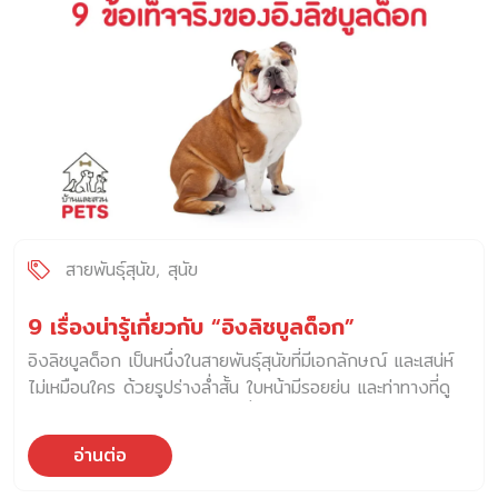
ผ่านมาหลายปี ครอบครัวผมก็มีสุนัขเยอะแล้ว ก็เลยเกิดไอเดียที่จะ
ทำ guideline quiz เรื่องการเลือกสุนัข ว่าสายพันธุ์ไหนเหมาะ
กับเราขึ้นมา ในรูปแบบของครอบครัวบ้านส่ายหาง เพื่อเป็น
บทความลงในบ้านและสวน PETS อยากฝากให้ทุกคนลองทำกันดู
ครับ วัตถุประสงค์ในการทำแบบทดสอบนี้ ไม่ได้เป็นการชี้ช่อง
หรือตัดสินว่า ใครเหมาะกับหมาพันธุ์ไหน แต่เป็นการรวบรวมข้อ
เท็จจริงเพื่อทดสอบว่า น้องหมาสายพันธุ์ที่ชอบ เหมาะสมกับรูป
แบบหรือไลฟ์สไตล์ของเราจริง ๆ ง่ายต่อการดูแลหรือไม่ และเรา
มีทางเลือกอย่างไรบ้าง เพื่อไม่เป็นการดันทุรังทำสิ่งที่ไม่ใช่ตัว
เอง ในขณะเดียวกัน ถ้าคำตอบของสายพันธุ์ไม่เป็นไปตาม ที่ผู้ทำ
สายพันธุ์สุนัข
สุนัข
แบบทดสอบอยากเลี้ยงหรือเลี้ยงอยู่แล้ว ก็ต้องนำมาคิดทบทวน
ว่า หากต้องการจะเลี้ยงจริง ๆ แต่น้องหมาสายพันธุ์นั้น ๆ ไม่ได้
9 เรื่องน่ารู้เกี่ยวกับ “อิงลิชบูลด็อก”
อยู่ในคำแนะนำ คุณจะสามารถปรับเปลี่ยนตัวเองให้เข้ากับ
อิงลิชบูลด็อก เป็นหนึ่งในสายพันธุ์สุนัขที่มีเอกลักษณ์ และเสน่ห์
สัญชาตญาณของสุนัขได้มากน้อยแค่ไหน “การปรับเปลี่ยนตัว
ไม่เหมือนใคร ด้วยรูปร่างล่ำสั้น ใบหน้ามีรอยย่น และท่าทางที่ดู
เอง” ให้ตรงกับสุนัขสายพันธุ์ที่เลือกถือเป็นเรื่องที่สำคัญ เพราะ
ดุดันแต่กลับมีนิสัยอ่อนโยน ใครที่เคยสัมผัสพวกเขาจริง ๆ จะรู้ว่า
มันคือการเปลี่ยนตารางชีวิตเราไปจากปัจจุบัน จึงต้องคิดให้
ภายใต้หน้าบึ้งนั้นคือ สุนัขที่รักเจ้าของสุดหัวใจ ขี้อ้อน และมี
รอบคอบ […]
อ่านต่อ
อารมณ์ขันในแบบของตัวเอง 1. ประวัติความเป็นมาและข้อเท็จ
จริงที่น่าสนใจของ อิงลิชบูลด็อก อิงลิชบูลด็อก มีต้นกำเนิดจาก