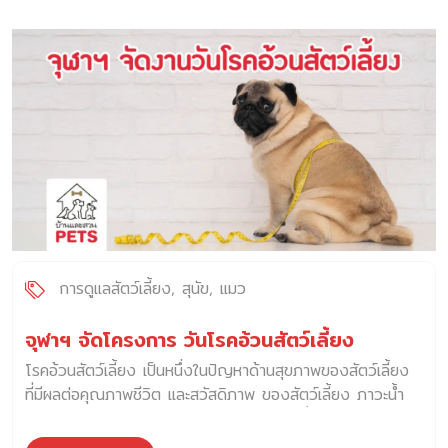
อังกฤษ ย้อนกลับไปในศตวรรษที่ 13 พวกเขาเคยถูกใช้ในกีฬา
ต่อสู้กับวัว (Bull-baiting) ซึ่งเป็นกีฬาที่โหดร้าย แต่เมื่อกีฬานี้
ถูกยกเลิกในปี 1835 ผู้เพาะพันธุ์ได้พัฒนาบูลด็อกให้มีนิสัยอ่อน
โยน และกลายเป็นสุนัขเลี้ยงในบ้านที่เป็นมิตรและรักสงบ แม้ว่า
ภาพลักษณ์ของพวกขาจะดูแข็งแกร่งและดุดัน แต่ในความเป็น
จริง อิงลิชบูลด็อกเป็นสุนัขที่รักสงบ ไม่ก้าวร้าว และเข้ากับ
ครอบครัวได้ดี พวกเขาชอบอยู่ใกล้ชิดเจ้าของ และบางตัวก็มี
นิสัยขี้เกียจ ชอบนอนมากกว่าการวิ่งเล่นเสียอีก 2. คำจำกัด
ความของ “บูลด็อก” อิงลิชบูลด็อกมักเป็นสัญลักษณ์ของความ
แข็งแกร่ง ความกล้าหาญ และความภักดี เนื่องจากลักษณะ
หน้าตาที่ดูจริงจังและมุ่งมั่น พวกเขาถูกใช้เป็นสัญลักษณ์ของ
หลายองค์กร เช่น 3. การดูแลอิงลิช บูลด็อกให้มีความสุข 4.
การดูแลสัตว์เลี้ยง
สุนัข
แมว
อิงลิชบูลด็อกเหมาะกับใคร อิงลิชบูลด็อกเป็นสุนัขที่มีนิสัยน่ารัก
และขี้เล่น แต่ก็มีความต้องการพิเศษในการดูแล ดังนั้น ไม่ใช่ทุก
จุฬาฯ จัดโครงการ วันโรคอ้วนสัตว์เลี้ยง
คนที่จะเหมาะกับการเลี้ยงสุนัขสายพันธุ์นี้ คนที่เหมาะสมที่สุดควรมี
โรคอ้วนสัตว์เลี้ยง เป็นหนึ่งในปัญหาด้านสุขภาพของสัตว์เลี้ยง
ลักษณะดังนี้: 5. ข้อควรระวังเป็นพิเศษในการเลี้ยงบูลด็อก […]
ที่มีผลต่อคุณภาพชีวิต และสวัสดิภาพ ของสัตว์เลี้ยง ภาวะน้ำ
หนักตัวเกินและ โรคอ้วนสัตว์เลี้ยง คือสภาวะที่ร่างกายของสัตว์
เลี้ยงมีน้ำหนักเกินค่ามาตรฐาน เนื่องจากไขมันสะสมใต้ผิวหนัง