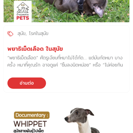
คุณยังไม่แน่ใจ ลองไปเดินเล่นที่ศูนย์พักพิงสัตว์ หรือลองเจอ
หมาหลายพันธุ์ตัวจริงก่อนตัดสินใจ 3. วันแรกของหมา ไม่ใช่วัน
แห่งความน่ารัก แต่คือวันของความกลัว หมาเปลี่ยนที่นอน
เปลี่ยนคนดูแล เปลี่ยนเสียงรอบตัว ทั้งหมดนี้คือ “ความเครียด”
ที่เขาไม่มีทางเข้าใจได้ในวันเดียว สิ่งที่ควรทำ […]
สุนัข
โรคในสุนัข
พยาธิเม็ดเลือด ในสุนัข
“พยาธิเม็ดเลือด” ศัตรูเงียบที่หมาไม่ได้กัด… แต่มันกัดหมา บาง
ครั้ง หมาที่คุณรัก อาจดูแค่ “ซึมลงนิดหน่อย” หรือ “ไม่ค่อยกิน
ข้าว” แบบที่เจ้าของหลายคนเคยเห็น… แต่รู้ไหมว่า อาการน้อยนิด
เหล่านั้น อาจเกิดจาก “สิ่งเล็กจิ๋วที่แฝงตัวอยู่ในเลือด” และมันชื่อ
อ่านต่อ
ว่า “พยาธิเม็ดเลือด” พยาธิเม็ดเลือด คืออะไร พยาธิเม็ดเลือด
คือ ปรสิตที่เข้าไปทำลายเม็ดเลือดของหมา โดยมีเห็บเป็นพาหะ
พูดง่าย ๆ คือ เห็บกัด เท่ากับพยาธิเข้าสู่ร่างกายหมา ส่งผลให้
เม็ดเลือดถูกทำลาย และน้องหมาอ่อนแรง และหากไม่ได้รับการ
รักษา อาจถึงขั้นทำให้น้องหมาเสียชีวิตได้เลย มาทำความรู้จัก
ศัตรูให้ชัด : พยาธิเม็ดเลือดตัวหลัก ๆ ที่เจอบ่อยในไทย ผลกระ
ทบต่อสุขภาพ : แม้ว่าพยาธิจะตัวเล็กแค่ไหน ก็อันตรายถึงชีวิต