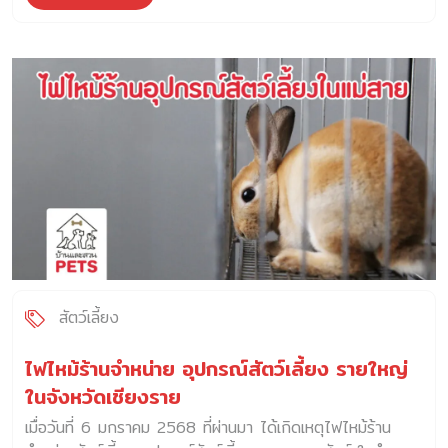
สังเกตได้จาก การท่องเที่ยวพร้อมสัตว์เลี้ยง ซึ่งเป็นพฤติกรรม
เครียดเมื่อ้องอยู่ในกรงระหว่างการเดินทาง 4. […]
ของเจ้าของสัตว์เลี้ยงที่นิยมพาสัตว์เลี้ยงออกไปท่องเที่ยวตาม
สถานที่ต่าง ๆ มากขึ้น ผู้ประกอบการในภาคอุตสาหกรรมบริการ
จึงเห็นโอกาสนี้ที่จปรับเปลี่ยนกลยุทธ์ให้สอดรับกับพฤติกรรมผู้
บริโภคกลุ่มที่มีสัตว์เลี้ยงมากขึ้น เช่น การปรับพื้นที่ในร้านให้เป็น
มิตรกับสัตว์เลี้ยงมากขึ้น หรือปรับเปลี่ยนโปรโมชั่นพิเศษสำหรับผู้
ใช้บริการที่มีสัตว์เลี้ยง เป็นต้น การท่องเที่ยวกับสัตว์เลี้ยงเป็น
หนึ่งในรูปแบบกิจกรรม ที่เจ้าของสัตว์เลี้ยงนิยมทำร่วมกับสัตว์เลี้้
ยง โดยการพาสัตว์เลี้ยงออกเดินทางไปตามสถานที่ต่าง ๆ ทั้ง
ใกล้และไกล ซึ่งทำให้เกิดการหมุนเวียนของมูลค่าทางเศรษฐกิจ
ในภาคบริการที่เกี่ยวข้องกับสัตว์เลี้ยงด้วย ปัจจัยหนุนที่ทำให้
การท่องเที่ยวพร้อมสัตว์เลี้ยง เติบโตขึ้น 1. กระแส Pet
humanization ในปัจจุบันกลุ่มผู้มีสัตว์เลี้ยงหันมาเลี้ยงสัตว์
เสมือนลูก หรือสมาชิกครอบครัว (Pet parent) มากยิ่งขึ้น ส่ง
สัตว์เลี้ยง
ผลให้เจ้าของยินดีที่จะจ่ายเงินเพื่อสัตว์เลี้ยงค่อนข้างสูง ทั้งด้าน
อาหาร ด้านสุขภาพ รวมถึงการพาสัตว์เลี้ยงออกไปท่องเที่ยว
ไฟไหม้ร้านจำหน่าย อุปกรณ์สัตว์เลี้ยง รายใหญ่
ด้วยกัน 2. จำนวนสัตว์เลี้ยงและผู้มีสัตว์เลี้ยงที่เพิ่มขึ้นต่อเนื่อง
ในจังหวัดเชียงราย
ในช่วง 10 ปีที่ผ่านมาจำนวนสัตว์เลี้ยงทั้ง สุนัข แมว และสัตว์
เมื่อวันที่ 6 มกราคม 2568 ที่ผ่านมา ได้เกิดเหตุไฟไหม้ร้าน
เลี้ยงทางเลือก เช่น นก ปลา เพิ่มขึ้นประมาณร้อยละ 2.5 และยัง