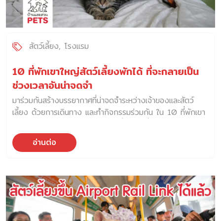
จำกัด พร้อมขานรับนโยบายของกระทรวงคมนาคม เพื่อให้การ
เดินทางของประชาชนในช่วงเทศกาลปีใหม่เต็มไปด้วยรอยยิ้ม
สามารถเชื่อมต่อกับระบบขนส่งอื่น ๆ ได้อย่างสะดวกสบาย และมี
ความปลอดภัย บริษัทฯ จึงได้ขยายเวลาเปิดบริการรถไฟฟ้า
สัตว์เลี้ยง
โรงแรม
ชานเมืองสายสีแดง […]
10 ที่พักเขาใหญ่สัตว์เลี้ยงพักได้ ที่จะกลายเป็น
ช่วงเวลาอันน่าจดจำ
มาร่วมกันสร้างบรรยากาศที่น่าจดจำระหว่างเจ้าของและสัตว์
เลี้ยง ด้วยการเดินทาง และทำกิจกรรมร่วมกัน ใน 10 ที่พักเขา
ใหญ่สัตว์เลี้ยงพักได้ เหล่านี้คือรายชื่อ 10 ที่พักเขาใหญ่สัตว์
เลี้ยงพักได้ ที่คัดมาแล้วโดยกองบรรณาธิการบ้านและสวน
อ่านต่อ
PETS 1. โรงแรมอินเตอร์คอนติเนนตัล เขาใหญ่ รีสอร์ต
(Intercontinental Khaoyai Resort) ออกเดินทางสู่การพัก
ผ่อนอันน่าจดจำกับสมาชิกสี่ขาขนฟูที่โรงแรมอินเตอร์คอนติ
เนนตัล เขาใหญ่ รีสอร์ต ที่ที่สัตว์เลี้ยงจะได้เพลิดเพลินกับที่พัก
สุดหรูท่ามกลางความงดงามอันเงียบสงบของเขาใหญ่ ให้ทั้ง
เจ้าของและสัตว์เลี้ยงได้ใช้เวลาที่ทรงคุณค่าร่วมกัน โรงแรม
อินเตอร์คอนติเนนตัล เขาใหญ่ รีสอร์ต ได้จัดเตรียมห้องพัก