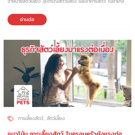
จำหน่ายสัตว์เลี้ยง อุปกรณ์สัตว์เลี้ยง และอาหารสัตว์ ในอำเภอ
สอดคล้องกับจำนวนครัวเรือน […]
แม่สาย จังหวัดเชียงราย ส่งผลให้สัตว์เลี้ยงที่ติดอยู่ภายในร้าน
เสียชีวิต และทรัพย์สินของร้านเสียหายเป็นจำนวนมาก เมื่อเวลา
อ่านต่อ
ประมาณ 21.00 น. ของวันที่ 6 มกราคม 2568 เจ้าหน้าที่ดับ
เพลิงได้รับแจ้งว่า เกิดเหตุเพลิงไหม้ในร้านพลอยปลาตู้ แอนด์เพ็
ทมาร์ท ซึ่งจำหน่ายสัตว์เลี้ยง อุปกรณ์สัตว์เลี้ยง และอาหารสัตว์
โดยผู้ที่อยู่ในเหตุการณ์เล่าว่า เพลิงไหม้ได้ลุกลามอย่างรุนแรง
และรวดเร็ว เนื่องจากภายในอาคารร้านค้ามีสินค้าที่เป็นเชื้อเพลิง
อยู่จำนวนมาก เจ้าหน้าที่จึงได้ระดมรถดับเพลิงจากเทศบาลตำบล
แม่สาย เทศบางตำบลแม่สายมิตรภาพ และเทศบาลตำบลเวียง
พางคำ จำนวน 15 คัน เข้าไปช่วยกันฉีดพ่นน้ำเพื่อดับไฟ โดยมี
เจ้าหน้าที่ตำรวจ สภ.แม่สาย และอาสากู้ภัย ระดมกำลังเข้าไปช่วย
กันอย่างเต็มที่ เจ้าหน้าที่ต้องใช้เวลากว่า 2 ชั่วโมง จึงสามารถ
ควบคุมไฟไม่ให้ลุกลามขยายไปยังอาคารข้างเคียงได้ อย่างไร
ก็ตาม เปลวไฟที่ลุกไหม้ได้สร้างความเสียหายให้กับโครงสร้าง
อาคาร และสินค้าอาหารสัตว์ที่อยู่ภายในร้าน รวมทั้งสัตว์เลี้ยง
เช่น หนู กระต่าย เต่า และปลา ที่เสียชีวิตเนื่องจากถูกไฟคลอก
การเลี้ยงสัตว์
สัตว์เลี้ยง
โดยเจ้าหน้าที่สามารถช่วยเหลือสุนัข […]
แนวโน้ม การเลี้ยงสัตว์ ในครอบครัวยังแรงต่อ