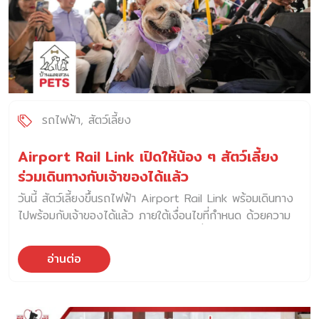
สำหรับสัตว์เลี้ยงไว้หลายรูปแบบทั้งห้องคลาสสิก วิวสวน และ
ห้องเฮอริเทจ เรลล์คาร์ หนึ่งห้องนอน สวีท สำหรับผู้ใหญ่ 2
ท่าน และสัตว์เลี้ยงสูงสุด 2 ตัว พร้อมสิ่งอำนวยความสะดวก
สำหรับสัตว์เลี้ยง เช่น เบาะนอนแสนสบาย ชามสำหรับสัตว์เลี้ยง
ถุงเก็บมูล และของเล่นแสนสนุก สำหรับเจ้าของสัตว์เลี้ยงยัง
สามารถไปอิ่มอร่อยกับอาหารเช้าคุณภาพได้ที่ครัวสมหญิง
ภายในพื้นที่ของโรงแรมอินเตอร์คอนติเนนตัล เขาใหญ่ รีสอร์ต
รถไฟฟ้า
สัตว์เลี้ยง
เจ้าของสามารถปล่อยให้เพื่อนขนปุยเดินเล่นอย่างอิสระ และ
ปลอดภัย กับพื้นที่ในสวน ทั้งยังมีจุดเติมน้ำ ม้านั่ง และหัวดับ
Airport Rail Link เปิดให้น้อง ๆ สัตว์เลี้ยง
เพลิงที่ตกแต่งอย่างสวยงาม ที่อินเตอร์คอนติเนนตัล […]
ร่วมเดินทางกับเจ้าของได้แล้ว
วันนี้ สัตว์เลี้ยงขึ้นรถไฟฟ้า Airport Rail Link พร้อมเดินทาง
ไปพร้อมกับเจ้าของได้แล้ว ภายใต้เงื่อนไขที่กำหนด ด้วยความ
คึกคักของกระแสสัตว์เลี้ยงในช่วงหลายปีที่ผ่านมา ผู้คนได้นำสัตว์
เลี้ยงเข้ามาเป็นส่วนหนึ่งในชีวิตประจำวันมากขึ้น และยังพาออก
อ่านต่อ
นอกบ้านไปทำกิจกรรมต่าง ๆ มากมาย ตามสถานที่ที่เปิดต้อนรับ
สัตว์เลี้ยง และวันนี้ การเดินทางร่วมกับสัตว์เลี้ยงจะกลายเป็น
ความสะดวกมากขึ้น เพราะ สัตว์เลี้ยงขึ้นรถไฟฟ้า Airport Rail
Link ได้แล้ว บริษัท เอเชีย เอรา วัน จำกัด ผู้ให้บริการระบบ