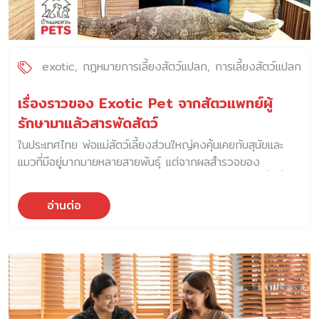
exotic
กฎหมายการเลี้ยงสัตว์แปลก
การเลี้ยงสัตว์แปลก
เรื่องราวของ Exotic Pet จากสัตวแพทย์ผู้
รักษามาแล้วสารพัดสัตว์
ในประเทศไทย พ่อแม่สัตว์เลี้ยงส่วนใหญ่คงคุ้นเคยกับสุนัขและ
แมวที่มีอยู่มากมายหลายสายพันธุ์ แต่จากผลสำรวจของ
มหาวิทยาลัยมหิดล พบว่า ยังมีพ่อแม่สัตว์เลี้ยงอีกกลุ่มหนึ่งที่
เลี้ยง “สัตว์นำเข้า (Exotic)” หรือที่หลายคนคุ้นหูกับคำว่า “สัตว์
อ่านต่อ
แปลก” วันนี้ บ้านและสวน Pets ได้รับโอกาสอย่างสูงเกียรติที่
ได้พูดคุยกับสัตวแพทย์ น.สพ.ทวีศักดิ์ อนันต์ศิริวัฒนา ผู้อำนวย
การโรงพยาบาลสัตว์คลองหลวง ที่ได้รักษาและดูแล สัตว์นำเข้า
มาหลากหลายชนิด นิยามของคำว่า สัตว์นำเข้า หรือ Exotic
Pets นิยามของคำว่าสัตว์เลี้ยง Exotic หรือ Exotic pet คือ
สัตว์เลี้ยงที่นำเข้ามาจากต่างประเทศ ซึ่งมักจะเข้าใจกันว่า สัตว์
Exotic คือสัตว์แปลกเท่านั้น แต่ความจริงแล้ว สัตว์ Exotic