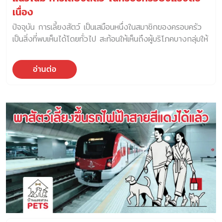
เนื่อง
ปัจจุบัน การเลี้ยงสัตว์ เป็นเสมือนหนึ่งในสมาชิกของครอบครัว
เป็นสิ่งที่พบเห็นได้โดยทั่วไป สะท้อนให้เห็นถึงผู้บริโภคบางกลุ่มให้
ความสำคัญกับการเลี้ยงสัตว์อย่างมีความรับผิดชอบเพิ่มมากขึ้น
นอกจากนี้ ในสื่อสังคมออนไลน์ทั่วโลก Influencer ที่เป็นสัตว์
อ่านต่อ
เลี้ยง สามารถสร้างกระแสจนเกิดการพูดถึง และสร้างผู้ติดตาม
ได้หลักแสนหลักล้านบัญชี ยิ่งตอกย้ำว่า กระแส การเลี้ยงสัตว์
แบบ Pet Humanization เป็นแนวโน้มพฤติกรรมของผู้บริโภค
ที่กำลังเกิดขึ้นทั่วโลก Pet Parent คือการนิยามใหม่ของ
เจ้าของสัตว์เลี้ยง ซึ่งเมื่อก่อนเราทั้งหลายคุ้นชินกับคำว่า Pet
Owner แต่ในปัจจุบัน เจ้าของสัตว์เลี้ยงส่วนใหญ่เรียกสัตว์เลี้ยง
ของตัวเองว่า ลูก และแทนตัวเองว่า พ่อแม่ ดังนั้น การดูแล
สัตว์เลี้ยง หรือรูปแบบวิถีชีวิตของคนกับสัตว์เลี้ยงในปัจจุบัน จึง
แตกต่างออกไปจากเมื่อสิบกว่าปีที่แล้ว ทุกวันนี้ เหล่าบรรดา
Pet Parents ปฏิบัติกับสัตว์เลี้ยงให้เป็นเสมือน “บุคคล” หนึ่ง
ภายในบ้าน พฤติกรรมการเลี้ยงสัตว์ของคนในยุคปัจจุบัน ไม่
เพียงเปลี่ยนมุมมองการเลี้ยงสัตว์ แต่ยังส่งผลให้ตลาดสัตว์เลี้ยง
และธุรกิจที่เกี่ยวเนื่องเติบโตอย่างมาก เช่น ธุรกิจอาหารสัตว์