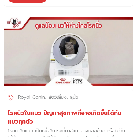
นั้นการเลือก อาหารสุนัข ในแต่ละช่วงวัยจึงเป็นเรื่องที่สำคัญมาก
ที่จะช่วยดูแลให้สุนัขของเรามีสุขภาพที่ดี และเติบโตได้อย่าง
สมบูรณ์แข็งแรง อาหารสุนัข ช่วงแรกเกิด – ลูกสุนัขวัยเด็ก ใน
ช่วงแรกเกิดสารอาหารที่จำเป็นสำหรับลูกสุนัขในวัยแรกเกิดถึง
2 เดือนจะต้องการนมจากแม่สุนัข โดยเฉพาะในช่วง 3 วันแรกที่
คลอดแม่สุนัขจะผลิต “น้ำนมเหลือง” หรือ Colostrum (โคลอส
ตรุ้ม) เป็นน้ำนมที่มีโปรตีนสูงกว่าน้ำนมปกติมีวิตามินต่าง ๆ มี
สารอาหารครบถ้วนช่วยเสริมสร้างร่างกายลูกสุนัขให้แข็งแรงเป็น
แหล่งภูมิคุ้มกันหลักของลูกสุนัข และเมื่อเข้าช่วงอายุประมาณ 6-
8 สัปดาห์ หรือ เดือนครึ่งถึง 2 เดือนลูกสุนัขจะเริ่มหย่านม ใน
ช่วงนี้สามารถปรับมาให้อาหารเม็ดหรืออาหารเปียกได้แล้ว สุนัข
แต่ละสายพันธุ์จะเข้าสู่ช่วงโตเต็มวัยที่อายุต่างกัน สำหรับลูกสุนัข
สายพันธุ์ใหญ่ เช่น โกลเด้น รีทรีฟเวอร์, เยอรมัน เชฟเพิร์ด
สามารถให้ทาน Royal Canin สูตร MAXI PUPPY อาหาร
Royal Canin
สัตว์เลี้ยง
สุนัข
สำหรับลูกสุนัขพันธุ์ใหญ่ อายุ 2-15 […]
โรคนิ่วในแมว ปัญหาสุขภาพที่อาจเกิดขึ้นได้กับ
แมวทุกตัว
โรคนิ่วในแมว เป็นหนึ่งในโรคที่ทาสแมวอาจมองข้าม หรือไม่ทัน