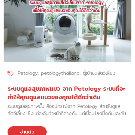
คนหนึ่ง ประกอบกับพฤติกรรมของประชากรในสังคมเมืองที่มี
แนวโน้มครองสถานะโสดมากขึ้น และคู่แต่งงานที่ไม่อยากมีบุตร
จึงตัดสินใจรับสัตว์เลี้ยงเข้ามาเป็นหนึ่งในสมาชิกครอบครัว เมื่อ
เหตุผลการเลี้ยงสัตว์เปลี่ยนไป รูปแบบการเลี้ยงก็เปลี่ยนตาม เมื่อ
เจ้าของหันมาดูแลสัตว์เลี้ยงอย่างประคบประหงมมากขึ้น ส่งผลให้
สัตว์เลี้ยงไม่สามารถแสดงพฤติกรรมบางอย่างได้ตามธรรมชาติ
เช่น การออกไปวิ่งเล่นนอกบ้าน การล่าเหยื่อ และการออกกำลัง
กาย โดยสัตว์เลี้ยงที่อาศัยอยู่ในบ้านตลอดเวลา อาจมีความ
เสี่ยงที่จะเกิดปัญหาสุขภาพได้ในอนาคต เช่น โรคอ้วน โรคใน
ระบบทางเดินปัสสาวะ และโรคผิวหนัง เป็นต้น ผู้ผลิตอาหารสัตว์
Petology
petologythailand
ตู้เป่าขนสัตว์เลี้ยง
เลี้ยงบางรายจึงเล็งเห็นความสำคัญของรูปแบบการเลี้ยงที่เปลี่ยน
ไปในปัจจุบัน ซึ่งอาจมีผลต่อสุขภาพของสัตว์เลี้ยง และได้พัฒนา
ระบบดูแลสุขภาพแมว จาก Petology ระบบที่จะ
สูตรอาหารให้ตอบสนองความต้องการที่หลากหลายและมีความ
ทำให้คุณดูแลแมวของคุณได้ดีกว่าเดิม
เฉพาะเจาะจงมากขึ้น โภชนาการที่เหมาะสมคือจุดเริ่มต้นของ
ระบบดูแลสุขภาพนั้น คืออุปกรณ์จาก Petology สำหรับดูแล
สุขภาพที่ดี สัตว์เลี้ยงมีความต้องการสารอาหารที่แตกต่างจาก
สัตว์เลี้ยง ซึ่งแต่ละอันทำหน้าที่ต่างกัน แต่เชื่อมโยงซึ่งกันและกัน
มนุษย์ […]
เป็นระบบ Ecosystem
อ่านต่อ