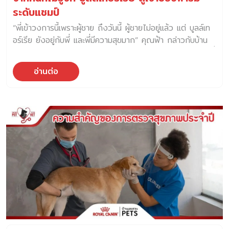
จะพบในแมวเพศผู้มากกว่าเพศเมีย เพราะแมวเพศผู้มีท่อปัสสาวะ
ระดับแชมป์
เล็กแคบและยาวกว่า นอกจากนี้ ความเสื่อมของร่างกายเมื่อแมว
“พี่เข้าวงการนี้เพราะผู้ชาย ถึงวันนี้ ผู้ชายไม่อยู่แล้ว แต่ บูลล์เท
อายุมากขึ้น และปัญหาน้ำหนักตัวมากเกินไป ก็เป็นสาเหตุของการ
อร์เรีย ยังอยู่กับพี่ และพี่มีความสุขมาก” คุณฟ้า กล่าวกับบ้าน
เกิดนิ่วในระบบทางเดินปัสสาวะได้ เกิดจากสภาพแวดล้อมหรือ
และสวน Pets ระหว่างการสัมภาษณ์ พร้อมใบหน้า และแววตาที่
ความเครียด เช่น […]
มีความสุข และมีบูลล์เทอร์เรียวิ่งป่วนอยู่เป็นระยะ คุณฟ้า – สถิ
อ่านต่อ
ดาพร สุคนธมัต เลี้ยงสุนัขสายพันธุ์ บูลล์เทอร์เรีย มานานกว่า
18 ปีแล้ว และปัจจุบันเป็นเจ้าของ บูลบัสเตอร์ ฟาร์มเพาะพันธุ์
บูลล์เทอร์เรียระดับแชมป์ของประเทศไทย แต่ก่อนหน้านี้ คุณฟ้า
เคยเลี้ยงสุนัขสายพันธุ์เยอรมันเชเพิร์ด และสุนัขบางแก้ว ซึ่งเป็น
สายพันธุ์ที่มีพลังล้นเหลือเช่นกัน “พี่คิดว่า สุนัขที่เราเลี้ยงสะท้อน
ตัวตนบางอย่างของผู้เลี้ยงได้ อย่างพี่เป็นคนที่มีพลังขับเคลื่อน
ตลอดเวลา สุนัขที่พี่เลือกเลี้ยงก็เลยเป็นพันธุ์ที่มีพลังเล่นกับเราได้
ทั้งวัน” หลังจากที่มีผู้แนะนำให้รู้จักกับสุนัขบูลล์เทอร์เรีย “ตอนนั้น
เราไม่รู้จักบูลล์เทอร์เรีย แต่คิดว่าน่าจะรับมาเลี้ยงได้ เพราะเคยมี
ประสบการณ์เลี้ยงสุนัขพันธุ์ใหญมาก่อน” คุณฟ้ากล่าว และเสริม
ว่า “แต่พอรับมาจริง ๆ แล้วคนละเรื่องเลย เราไปรับมาถึงบ้าน
วันแรก น้องไม่ฟัง และวิ่งไปทั่วตลอดเวลา” หลังจากเห็น
พฤติกรรมของบูลล์เทอร์เรียแล้ว คุณฟ้าเครียดมาก และกังวลว่า