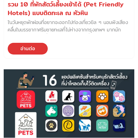
รวม 10 ที่พักสัตว์เลี้ยงเข้าได้ (Pet Friendly
Hotels) แบบติดทะเล ณ หัวหิน
ในวันหยุดพักผ่อนที่อยากจะออกไปท่องเที่ยวชิล ๆ นอนฟังเสียง
คลื่นในบรรยากาศริมชายทะเลที่ไม่ห่างจากกรุงเทพฯ มากนัก
หลายคนต้องนึกถึงชื่อ “หัวหิน” เป็นสถานที่พักผ่อนอันดับต้น ๆ
อย่างแน่นอน Pet Friendly Hotels แต่สำหรับทาสน้องหมา
อ่านต่อ
แมวจะออกไปเที่ยวทั้งทีไม่ว่าจะใกล้หรือไกล ทริปยาวหรือสั้น ก็
อยากจะให้น้อง ๆ มีส่วนร่วมในความสนุกและความทรงจำอยู่
เสมอ วันนี้ บ้านและสวน Pets จึงได้รวบรวมที่พัก Pet
Friendly Hotels แบบติดทะเล ณ หัวหิน พร้อมให้บริการ
สำหรับสัตว์เลี้ยงและเจ้าของมาฝากกันค่ะ 1.Ibis Hua Hin
Location : ถนนเพชรเกษมม ซอยหัวหิน 87 (ห่างจากชายหาด
ประมาณ 200 เมตร) จังหวัดประจวบคีรีขันธ์ Pet Charge :
สัตว์เลี้ยงสามารถเข้าพักได้ ฟรี! ห้องละ 1 ตัว น้ำหนักไม่เกิน
10 กิโลกรัม (เฉพาะโซน) Facebook : ibisThailand […]