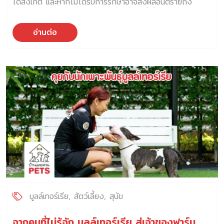
ได้สังเกต และหากไม่ได้รับการรักษาอาจส่งผลอันตรายถึง
สุขภาพโดยรวมได้ โรคนิ่วในแมว หรือโรคที่เกี่ยวกับระบบทาง
เดินปัสสาวะ เกี่ยวข้องกับระบบการขับถ่ายของเสียในแมว อาการ
อ่านต่อ
ที่แสดงออกเบื้องต้นสามารถเกิดได้หลายอาการ เช่น เดินเข้าและ
ออกกระบะทรายบ่อยกว่าปกติ ใช้เวลาในกระบะทรายนานเกินไป มี
เลือดปนออกมากับน้ำปัสสาวะ มีอาการซึม และเบื่ออาหาร เป็นต้น
โดยอาการทั้งหมดที่กล่าวมาอาจทำให้ทาสแมวเข้าใจผิดว่า เป็น
ปัญหาเรื่องพฤติกรรมส่วนตัวของแมว จึงส่งผลให้แมวได้รับ
การรักษาที่ล่าช้า ในทางการสัตวแพทย์ โรคนิ่วไม่ได้เกิดขึ้น
เฉพาะในแมวเท่านั้น แต่สามารถเกิดขึ้นกับสุนัขได้เช่นกัน ที่ผ่านมา
การเกิดก้อนนิ่วสามารถพบได้ทั้งในระบบทางเดินปัสสาวะ ไต ท่อ
ไต ท่อปัสสาวะ และกระเพาะปัสสาวะ และก้อนนิ่วที่เกิดขึ้นมีหลาย
ชนิด โดยแต่ละชนิดเกิดจากสาเหตุที่แตกต่างกัน เช่น เกิดจาก
โรคหรือความเจ็บป่วย เช่น โรคไทรอยด์ โรคทางระบบประสาท
ทำให้ควบคุมการขับถ่ายไม่ได้ โรคมะเร็งบางชนิด ความผิดปกติ
ทางร่างกาย และการติดเชื้อในทางเดินปัสสาวะ เกิดจาก
พฤติกรรม เช่น พฤติกรรมไม่ค่อยกินน้ำ และไม่ค่อยเคลื่อนไหว
บูลล์เทอร์เรีย
สัตว์เลี้ยง
สุนัข
ออกกำลังกาย การอั้นปัสสาวะ ส่งผลให้น้ำปัสสาวะมีความเข้มข้น
สูงขึ้น เกิดจากเพศ อายุ และสายพันธุ์ โดยส่วนใหญ่ โรคนิ่วมัก
จากคนที่ไม่รู้จัก บูลล์เทอร์เรีย สู่เจ้าของฟาร์ม