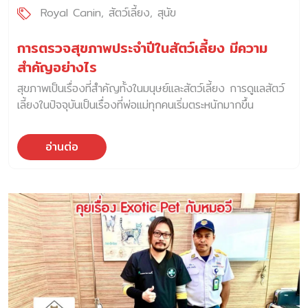
จะจัดการเรื่องการดูแลน้องอย่างไร จึงจำเป็นต้องมานั่ง
Royal Canin
สัตว์เลี้ยง
สุนัข
พิจารณาใหม่ เพราะการรับน้องเข้ามาในบ้านแล้ว นั่นหมายความ
ว่า เขาคือหนึ่งชีวิตที่ผู้เลี้ยงต้องรับผิดชอบ […]
การตรวจสุขภาพประจำปีในสัตว์เลี้ยง มีความ
สำคัญอย่างไร
สุขภาพเป็นเรื่องที่สำคัญทั้งในมนุษย์และสัตว์เลี้ยง การดูแลสัตว์
เลี้ยงในปัจจุบันเป็นเรื่องที่พ่อแม่ทุกคนเริ่มตระหนักมากขึ้น
อ่านต่อ