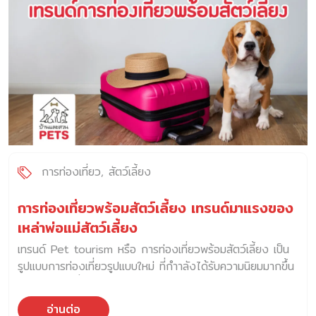
จังหวัด เจ้าของควรพิจารณา อะไรบ้าง ข้อสำคัญที่สุดคือ การ
วางแผนล่วงหน้า เพื่อเตรียมพร้อมสำหรับการขนย้ายสัตว์เลี้ยง
อย่างปลอดภัย และไม่เครียด โดยสามารถเตรียมตัวตามขั้นตอน
ต่าง ๆ ดังนี้ 1. พาสัตว์เลี้ยงไปพบสัตวแพทย์ พาสัตว์เลี้ยงไป
พบสัตวแพทย์ก่อนวันที่จะเคลื่อนย้าย หรือเดินทางประมาณ 1
เดือน เพื่อให้เรามั่นใจว่า สัตว์เลี้ยงมีสุขภาพแข็งแรงเพียงพอที่จะ
เดินทางได้ นอกจากนี้ การพาสัตว์เลี้ยงไปพบสัตวแพทย์ยังเป็น
โอกาสที่จะได้ติดตามประวัติการรับวัคซีน หรือขอใบรับรองสำคัญ
บางฉบับที่จำเป็นต้องแสดงต่อเจ้าหน้าที่ระหว่างการขนย้าย 2.
ตรวจสอบเงื่อนไขเกี่ยวกับสัตว์เลี้ยงของจุดหมายปลายทาง สัตว์
การท่องเที่ยว
สัตว์เลี้ยง
เลี้ยงบางประเภท โดยเฉพาะสัตว์เลี้ยงทางเลือก หรือ Exotic
Pet ที่นำเข้าจากต่างประเทศ อาจจะต้องเดินทางไปพร้อม
การท่องเที่ยวพร้อมสัตว์เลี้ยง เทรนด์มาแรงของ
เอกสารขออนุญาตบาางฉบับ โดยก่อนการเดินทางามารถตรวจ
เหล่าพ่อแม่สัตว์เลี้ยง
สอบข้อมูลเพิ่มเติมได้ที่ปศุสัตว์จังหวัดได้ 3. ฝึกให้สัตว์เลี้ยงคุ้น
เทรนด์ Pet tourism หรือ การท่องเที่ยวพร้อมสัตว์เลี้ยง เป็น
เคยกับกรงสำหรับการเดินทาง โดยการนำกรงที่จะใสำหรับเดิน
รูปแบบการท่องเที่ยวรูปแบบใหม่ ที่กำาลังได้รับความนิยมมากขึ้น
ทาง มาเปิดทิ้งไว้ภายในบ้าน และใส่ของใช้ที่สัตว์เลี้ยงคลุกคลีเป็น
ในกลุ่มพ่อแม่ที่เลี้ยงสัตว์เป็นลูก การเลี้ยงสัตว์ในปัจจุบัน เป็นรูป
ประจำไว้ในกรง จากนั้นปล่อยให้สัตว์เลี้ยงเดินเข้าออกกรงได้
แบบการดูแลสัตว์เลี้ยงที่มีทัศนคติต่อสัตว์เลี้ยงแตกต่างจากอดีต
อย่างอิสระ เพื่อให้สัตว์เลี้ยงเกิดความเคยชิน และไม่เกิดความ
อ่านต่อ