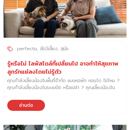
pet คือสัตว์เลี้ยงที่นำเข้ามาจากต่างประเทศไม่ใช่สัตว์พื้นถิ่น
(Endemic) คำว่า Exotic ยังรวมไปถึงสุนัขและแมวพันธุ์ต่าง
ประเทศด้วย เนื่องจากคำว่า Exotic แปลตรงตัวว่า “ต่างถิ่น”
นั่นเอง ในประเทศไทย ผู้จำหน่ายสัตว์เลี้ยงได้นำเข้าสัตว์ต่างๆ มา
อย่างหลากหลายชนิด หลากหลายสายพันธุ์ ซึ่งมีความแปลกตา
สีสันลวดลาย และลักษณะที่แปลกและสวยงาม […]
perfecta
สัตว์เลี้ยง
สุนัข
รู้หรือไม่ ไลฟ์สไตล์ที่เปลี่ยนไป อาจทำให้สุขภาพ
ลูกรักแย่ลงโดยไม่รู้ตัว
คุณกำลังเลี้ยงน้องในพื้นที่จำกัด แบบหอพัก คอนโด ใช่ไหม ?
คุณกำลังเลี้ยงน้องในระบบปิด หรือเปล่า ? คุณเลี้ยงน้องใน
ห้องแอร์เป็นส่วนใหญ่ ใช่หรือไม่ ? คุณพาน้องไปอาบน้ำ เข้า
grooming เสริมหล่อ เสริมสวยกันบ่อย ๆ ใช่ไหม ? ทุกสิ่งที่ทำ
อ่านต่อ
ไป เพราะอยากให้น้อง ๆ สบายตัว สุขภาพดี แต่รู้ไหมว่า อาจมี
ปัญหาสุขภาพอื่น ๆ ตามมาโดยไม่รู้ตัว… การเลี้ยงสัตว์ใน
ปัจจุบันได้รับความนิยมจากผู้คนมากขึ้นจนกลายเป็นกระแส Pet
Humanization หรือการเลี้ยงสัตว์ที่ดูแลสัตว์เลี้ยงเป็นเหมือนลูก