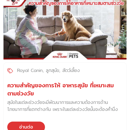
รถไฟฟ้า Airport Rail Link หรือ AERA1 City Line ได้
ศึกษาและรวบรวมข้อมูลจากหลายประเทศที่ได้เปิดให้บริการระบบ
ขนส่งมวลชนที่อนุญาตให้สัตว์เลี้ยงขึ้นรถไฟฟ้าได้ เช่น
สหรัฐอเมริกา ฝรั่งเศส สเปน ไต้หวัน และญี่ปุ่น โดยผู้ให้บริการ
ระบบขนส่งมวลชนในประเทศต่าง ๆ เหล่านี้ได้กำหนดที่คำนึงถึงผู้
โดยสารท่านอื่น ๆ ด้วย เช่น สัตว์เลี้ยงควรอยู่ในอุปกรณ์สำหรับ
ใส่สัตว์เลี้ยง หรือกระเป๋า ควรมีการจำกัดน้ำหนักของสัตว์เลี้ยง
และจำกัดประเภทของสัตว์เลี้ยงที่อนุญาตให้เดินทางด้วยระบบ
ขนส่งสาธารณะ จากข้อมูลที่ศึกษารวบรวมมาอย่างรอบคอบ
AERA1 City Line […]
Royal Canin
ลูกสุนัข
สัตว์เลี้ยง
ความสำคัญของการให้ อาหารสุนัข ที่เหมาะสม
ตามช่วงวัย
สุนัขในแต่ละช่วงวัยจะมีพัฒนาการและความต้องการด้าน
โภชนาการที่แตกต่างกัน เพราะในแต่ละช่วงวัยนั้นจะต้องคำนึง
ถึง อายุ ขนาดตัว สายพันธุ์ กิจกรรมในแต่ละวัน และพฤติกรรม
ต่าง ๆ ของสุนัข รวมถึงเงื่อนไขด้านสุขภาพของสุนัขด้วย ดัง
อ่านต่อ