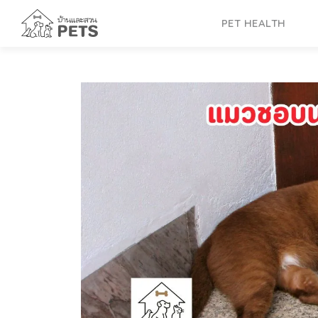
Skip
to
PET HEALTH
content
ู พฤติกรรม
กและกลยุทธ์
ที่เต็มไปด้วย
ายท่านคงเคยเผชิญ
ึ้นมากลางดึกเพื่อ
ห้อง แล้วพบเจ้า
น้าประตูอย่าง
ระสาท” นี้