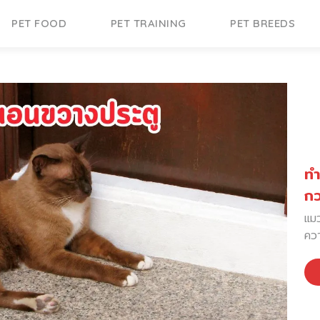
PET FOOD
PET TRAINING
PET BREEDS
อิ
สั
กลา
ปกค
ประ
“ลา
ดูแ
หยุ