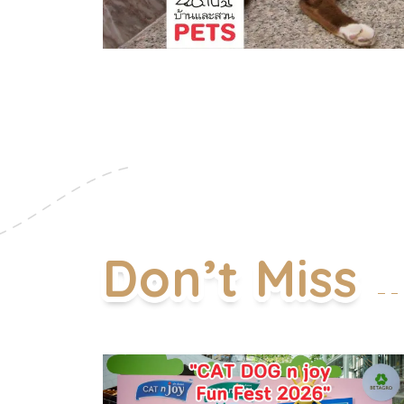
แต่คือแผนการที่ถูก
ละความคิดของ
าง บ้านและสวน
ันค่ะ แมวชอบนอน
ของนักล่าชั้น
ดินไม่ใช่แค่ช่อง
ที่สุดในบ้าน ตามหา
ามไวต่ออุณหภูมิ
เสียอีกค่ะ ความ
ขวางโลก หากเราพบ
่มนุษย์ตัวโต ๆ
ที่เราควรรู้สึกดีใจ
Don’t Miss
ยน ๆ หากเจ้า
 วิธีที่ง่ายที่สุด
 วิธีดูแลและอยู่
นขวางประตู เพื่อ
างมีความสุข โดยไม่
ๆ มาฝากค่ะ ครั้ง