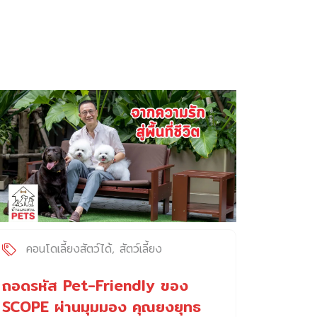
คอนโดเลี้ยงสัตว์ได้
สัตว์เลี้ยง
ถอดรหัส Pet-Friendly ของ
SCOPE ผ่านมุมมอง คุณยงยุทธ