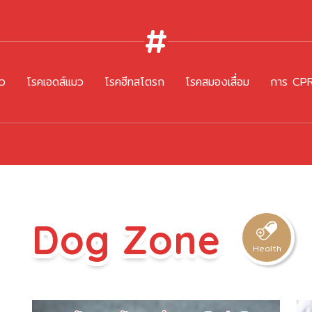
มว
โรคเอดส์แมว
โรคฮีทสโตรก
โรคสมองเสื่อม
การ CPR 
Dog Zone
Health