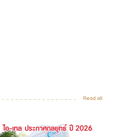
ด้กี่วัน และมีเงื่อนไขอย่างไร ตามข้อบังคับใหม่ที่เริ่มมี
ในช่วงเดือนมีนาคม 2026 พนักงานในอิตาลีสามารถ
สิทธิ์ลาหยุด เพื่อดูแลสัตว์เลี้ยงที่ป่วยหนักได้สูงสุด 3
ต่อปี โดยที่ยังได้รับค่าจ้าง (Paid Leave) แต่แน่นอน
ไม่ใช่จู่ ๆ จะลาด้วยเหตุผลนี้ได้ เพราะมีเงื่อนไขสำคัญที่
งปฏิบัติ ดังนี้: จากคดีประวัติศาสตร์ สู่กฎหมายเพื่อลูก
สี่ขา รากฐานของกฎหมายนี้ไม่ได้เกิดขึ้นลอย ๆ แต่
นกลับไปในปี 2017 จากคดีที่รู้จักกันในชื่อ Cucciola
se เมื่อพนักงานของมหาวิทยาลัย Sapienza ในกรุง
 ชนะคดีในการขอลาหยุดไปดูแลสุนัขที่ป่วยหนัก ศาล
้ตีความโดยอิงจากประมวลกฎหมายอาญา มาตรา 727
อิตาลี ที่ระบุว่า การทอดทิ้งสัตว์ให้ต้องทนทุกข์ทรมาน
เป็นความผิดทางอาญา ดังนั้น การที่เจ้าของหยุดงาน
่อไปดูแลสัตว์เลี้ยงที่ป่วย จึงถือเป็น “เหตุผลส่วนตัว
Read all
อเหตุผลทางครอบครัวที่ร้ายแรง” ซึ่งได้รับความ
้มครองตามกฎหมายแรงงาน นั่นเอง ทำไมการ “ลางาน
่อดูแลสัตว์เลี้ยง” จึงสำคัญ การตัดสินใจของสภา
ลีครั้งนี้ […]