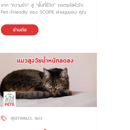
ชัยพรหมประสิทธิ์
จาก “ความรัก” สู่ “พื้นที่ชีวิต” ถอดรหัสหัวใจ
Pet-Friendly ของ SCOPE ผ่านมุมมอง คุณ
ยงยุทธ
อ่านต่อ
สุขภาพแมว
แมว