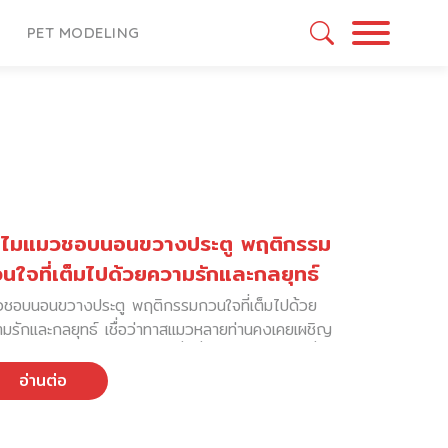
PET MODELING
ตาลีประกาศให้สิทธิ์ “ลางานเพื่อดูแล
ตว์เลี้ยง” ที่ป่วยได้แบบเป็นทางการ
ยเป็นข่าวดีที่สร้างกระแสเชิงบวกในกลุ่มของผู้
รองสัตว์เลี้ยง เมื่อประเทศอิตาลีได้สร้าง
วัติศาสตร์หน้าใหม่ ที่รับรองสิทธิ์ของพนักงานในการ
งานเพื่อดูแลสัตว์เลี้ยง” ที่เจ็บป่วย โดยถือว่า การ
อ่านต่อ
ลสัตว์เลี้ยงที่ป่วยหนักเป็นเหตุผลอันสมควรในการขอลา
ดงาน และยังคงได้รับค่าจ้างตามปกติ เปิดรายละเอียด: