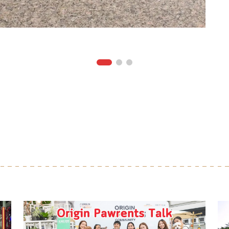
ลาไ
ผล
ใช้
วัน
ว่า
ต้อ
รัก
ย้อ
Ca
โรม
ได
ของ
ถือ
เพื
หรื
คุ
เพื
อิตา