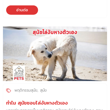
อ่านต่อ
พฤติกรรมสุนัข
สุนัข
ทำไม สุนัขชอบไล่งับหางตัวเอง