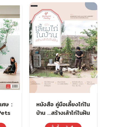
เศษ :
หนังสือ คู่มือเลี้ยงไก่ใน
Pets
บ้าน …สร้างเล้าไก่ในฝัน