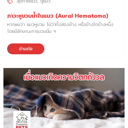
สุขภาพแมว
หูแมว
ภาวะหูบวมน้ำในแมว (Aural Hematoma)
หากพบว่า แมวหูบวม ไม่ว่าทั้งสองข้าง หรือข้างใดข้างหนึ่ง
โดยมีลักษณะการบวมนิ่ม ๆ
อ่านต่อ