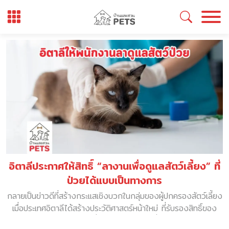
Skip
to
content
็ม
อิตาลีประกาศให้สิทธิ์ “ลางานเพื่อดูแลสัตว์เลี้ยง” ที่
ป่วยได้แบบเป็นทางการ
ะ
กลายเป็นข่าวดีที่สร้างกระแสเชิงบวกในกลุ่มของผู้ปกครองสัตว์เลี้ยง
ส
อบ
เมื่อประเทศอิตาลีได้สร้างประวัติศาสตร์หน้าใหม่ ที่รับรองสิทธิ์ของ
อก
พนักงานในการ “ลางานเพื่อดูแลสัตว์เลี้ยง” ที่เจ็บป่วย โดยถือว่า