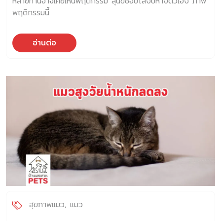
หลายท่านอาจเคยเห็นพฤติกรรม สุนัขชอบไล่งับหางตัวเอง ภาพ
พฤติกรรมนี้
อ่านต่อ
สุขภาพแมว
แมว