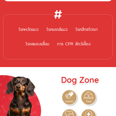
โรคหวัดแมว
โรคเอดส์แมว
โรคฮีทสโตรก
โรคสมองเสื่อม
การ CPR สัตว์เลี้ยง
Dog Zone
Health
Food