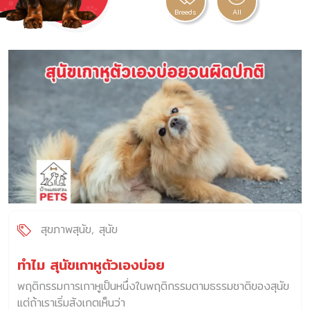
Breeds
All
สุขภาพสุนัข
สุนัข
ทำไม สุนัขเกาหูตัวเองบ่อย
พฤติกรรมการเกาหูเป็นหนึ่งในพฤติกรรมตามธรรมชาติของสุนัข
แต่ถ้าเราเริ่มสังเกตเห็นว่า