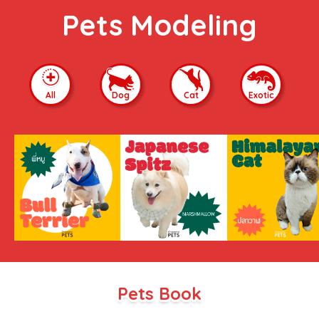
Pets Modeling
All
Dog
Cat
Exotic
Pets Book