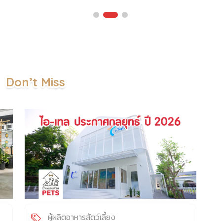
ตู
การดูแลสัตว์เลี้ยงที่ป่วยหนักเป็นเหตุผลอันสมควรในการขอลาหยุด
้ว
งาน และยังคงได้รับค่าจ้างตามปกติ เปิดรายละเอียด: ลาได้กี่วัน และ
ห
ดย
มีเงื่อนไขอย่างไร ตามข้อบังคับใหม่ที่เริ่มมีผลในช่วงเดือนมีนาคม
่
2026 พนักงานในอิตาลีสามารถใช้สิทธิ์ลาหยุด เพื่อดูแลสัตว์เลี้ยงที่
ว
ป่วยหนักได้สูงสุด 3 วันต่อปี โดยที่ยังได้รับค่าจ้าง (Paid Leave)
ป
ด
แต่แน่นอนว่าไม่ใช่จู่ ๆ จะลาด้วยเหตุผลนี้ได้ เพราะมีเงื่อนไขสำคัญที่
ุด
ต้องปฏิบัติ ดังนี้: จากคดีประวัติศาสตร์ สู่กฎหมายเพื่อลูกรักสี่ขา
Don’t Miss
วน
รากฐานของกฎหมายนี้ไม่ได้เกิดขึ้นลอย ๆ แต่ย้อนกลับไปในปี 2017
า
จากคดีที่รู้จักกันในชื่อ Cucciola Case เมื่อพนักงานของ
มหาวิทยาลัย Sapienza ในกรุงโรม ชนะคดีในการขอลาหยุดไปดูแล
เ
สุนัขที่ป่วยหนัก ศาลได้ตีความโดยอิงจากประมวลกฎหมายอาญา
าร
มาตรา 727 ของอิตาลี ที่ระบุว่า การทอดทิ้งสัตว์ให้ต้องทนทุกข์
ใจ
ทรมานถือเป็นความผิดทางอาญา ดังนั้น การที่เจ้าของหยุดงานเพื่อ
ป
ไปดูแลสัตว์เลี้ยงที่ป่วย จึงถือเป็น “เหตุผลส่วนตัว หรือเหตุผลทาง
น
น
ครอบครัวที่ร้ายแรง” ซึ่งได้รับความคุ้มครองตามกฎหมายแรงงาน
ย
นั่นเอง ทำไมการ “ลางานเพื่อดูแลสัตว์เลี้ยง” จึงสำคัญ การตัดสิน
ก
ไป
ใจของสภาอิตาลีครั้งนี้ […]
ส
ผู้ผลิตอาหารสัตว์เลี้ยง