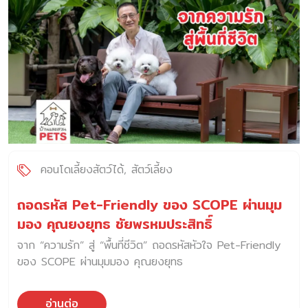
คอนโดเลี้ยงสัตว์ได้
สัตว์เลี้ยง
ถอดรหัส Pet-Friendly ของ SCOPE ผ่านมุม
มอง คุณยงยุทธ ชัยพรหมประสิทธิ์
จาก “ความรัก” สู่ “พื้นที่ชีวิต” ถอดรหัสหัวใจ Pet-Friendly
ของ SCOPE ผ่านมุมมอง คุณยงยุทธ
อ่านต่อ